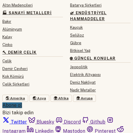
Altın Madencileri
Batarya Şirketleri
🏭 SANAYI METALLERI
🌿 ENDÜSTRIYEL
HAMMADDELER
Bakır
Kauçuk
Alüminyum
Selüloz
Kalay
Gübre
Çinko
Bitkisel Yağ
🔨 DEMIR ÇELIK
🌐 GÜNCEL KONULAR
Çelik
Jeopolitik
Demir Cevheri
Elektrik Altyapısı
Kok Kömürü
Deniz Nakliyat
Çelik Şirketleri
Nadir Metaller
🌎 Amerika
🌏 Asya
🌍 Afrika
🌍 Avrupa
Abone ol
Bizi takip edin
Twitter
Bluesky
Discord
Github
Instagram
Linkedin
Mastodon
Pinterest