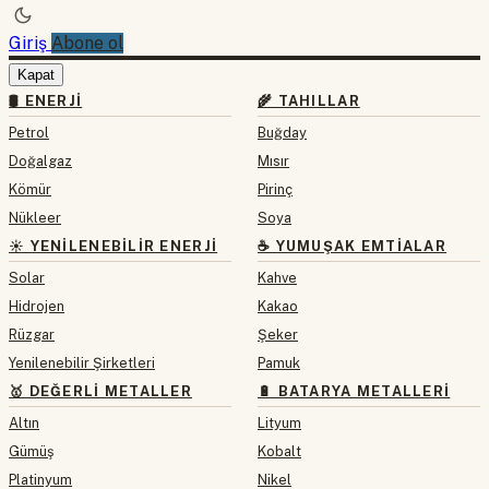
Giriş
Abone ol
Kapat
🛢 ENERJI
🌾 TAHILLAR
Petrol
Buğday
Doğalgaz
Mısır
Kömür
Pirinç
Nükleer
Soya
☀️ YENILENEBILIR ENERJI
☕ YUMUŞAK EMTIALAR
Solar
Kahve
Hidrojen
Kakao
Rüzgar
Şeker
Yenilenebilir Şirketleri
Pamuk
🥇 DEĞERLI METALLER
🔋 BATARYA METALLERI
Altın
Lityum
Gümüş
Kobalt
Platinyum
Nikel