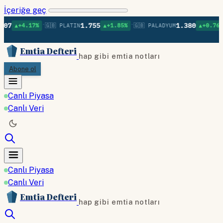
İçeriğe geç
•
•
•
1.755
1.380
17%
🇬🇧 PLATIN
▲+1.85%
🇬🇧 PALADYUM
▲+0.76%
🇬🇧 BA
Emtia Defteri
hap gibi emtia notları
Abone ol
Canlı Piyasa
Canlı Veri
Canlı Piyasa
Canlı Veri
Emtia Defteri
hap gibi emtia notları