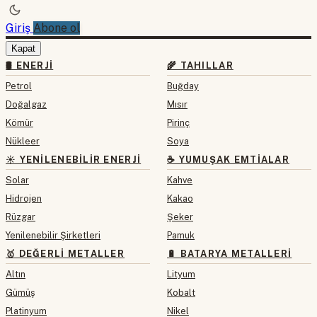
Giriş
Abone ol
Kapat
🛢 ENERJI
🌾 TAHILLAR
Petrol
Buğday
Doğalgaz
Mısır
Kömür
Pirinç
Nükleer
Soya
☀️ YENILENEBILIR ENERJI
☕ YUMUŞAK EMTIALAR
Solar
Kahve
Hidrojen
Kakao
Rüzgar
Şeker
Yenilenebilir Şirketleri
Pamuk
🥇 DEĞERLI METALLER
🔋 BATARYA METALLERI
Altın
Lityum
Gümüş
Kobalt
Platinyum
Nikel