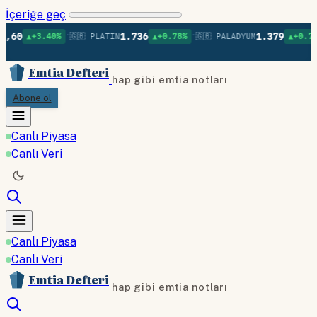
İçeriğe geç
•
•
•
1.736
1.379
.40%
🇬🇧 PLATIN
▲+0.78%
🇬🇧 PALADYUM
▲+0.75%
🇬🇧 B
Emtia Defteri
hap gibi emtia notları
Abone ol
Canlı Piyasa
Canlı Veri
Canlı Piyasa
Canlı Veri
Emtia Defteri
hap gibi emtia notları