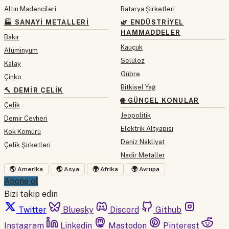
Altın Madencileri
Batarya Şirketleri
🏭 SANAYI METALLERI
🌿 ENDÜSTRIYEL
HAMMADDELER
Bakır
Kauçuk
Alüminyum
Selüloz
Kalay
Gübre
Çinko
Bitkisel Yağ
🔨 DEMIR ÇELIK
🌐 GÜNCEL KONULAR
Çelik
Jeopolitik
Demir Cevheri
Elektrik Altyapısı
Kok Kömürü
Deniz Nakliyat
Çelik Şirketleri
Nadir Metaller
🌎 Amerika
🌏 Asya
🌍 Afrika
🌍 Avrupa
Abone ol
Bizi takip edin
Twitter
Bluesky
Discord
Github
Instagram
Linkedin
Mastodon
Pinterest