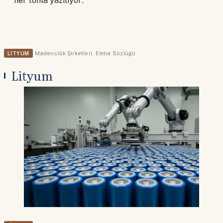
her tonla yazılıyor.
LITYUM
Madencilik Şirketleri
,
Emtia Sözlüğü
Lityum