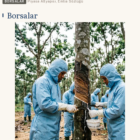
BORSALAR
Piyasa Altyapısı
,
Emtia Sözlüğü
Borsalar