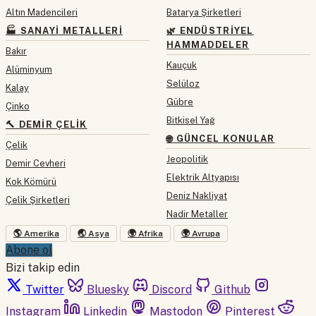
Altın Madencileri
Batarya Şirketleri
🏭 SANAYI METALLERI
🌿 ENDÜSTRIYEL
HAMMADDELER
Bakır
Kauçuk
Alüminyum
Selüloz
Kalay
Gübre
Çinko
Bitkisel Yağ
🔨 DEMIR ÇELIK
🌐 GÜNCEL KONULAR
Çelik
Jeopolitik
Demir Cevheri
Elektrik Altyapısı
Kok Kömürü
Deniz Nakliyat
Çelik Şirketleri
Nadir Metaller
🌎 Amerika
🌏 Asya
🌍 Afrika
🌍 Avrupa
Abone ol
Bizi takip edin
Twitter
Bluesky
Discord
Github
Instagram
Linkedin
Mastodon
Pinterest