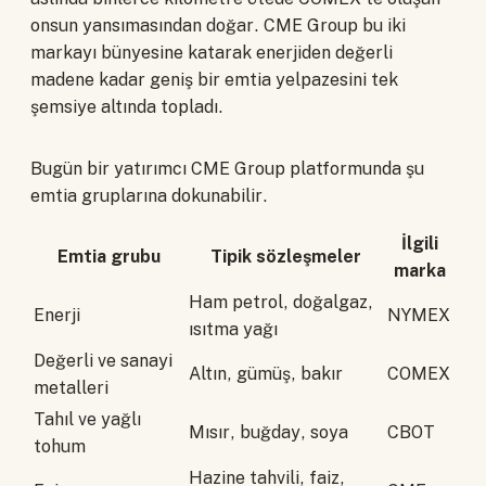
onsun yansımasından doğar. CME Group bu iki
markayı bünyesine katarak enerjiden değerli
madene kadar geniş bir emtia yelpazesini tek
şemsiye altında topladı.
Bugün bir yatırımcı CME Group platformunda şu
emtia gruplarına dokunabilir.
İlgili
Emtia grubu
Tipik sözleşmeler
marka
Ham petrol, doğalgaz,
Enerji
NYMEX
ısıtma yağı
Değerli ve sanayi
Altın, gümüş, bakır
COMEX
metalleri
Tahıl ve yağlı
Mısır, buğday, soya
CBOT
tohum
Hazine tahvili, faiz,