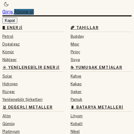
Giriş
Abone ol
Kapat
🛢 ENERJI
🌾 TAHILLAR
Petrol
Buğday
Doğalgaz
Mısır
Kömür
Pirinç
Nükleer
Soya
☀️ YENILENEBILIR ENERJI
☕ YUMUŞAK EMTIALAR
Solar
Kahve
Hidrojen
Kakao
Rüzgar
Şeker
Yenilenebilir Şirketleri
Pamuk
🥇 DEĞERLI METALLER
🔋 BATARYA METALLERI
Altın
Lityum
Gümüş
Kobalt
Platinyum
Nikel