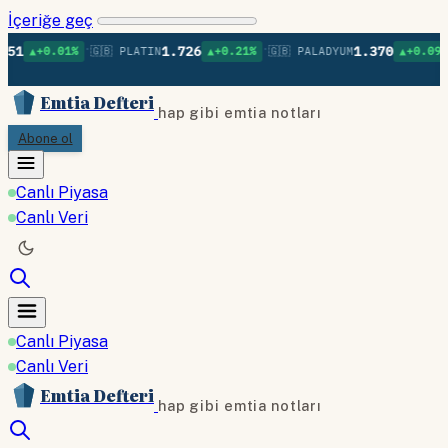
İçeriğe geç
•
•
•
1.726
1.370
1%
🇬🇧 PLATIN
▲+0.21%
🇬🇧 PALADYUM
▲+0.09%
🇬🇧 BAK
Emtia Defteri
hap gibi emtia notları
Abone ol
Canlı Piyasa
Canlı Veri
Canlı Piyasa
Canlı Veri
Emtia Defteri
hap gibi emtia notları