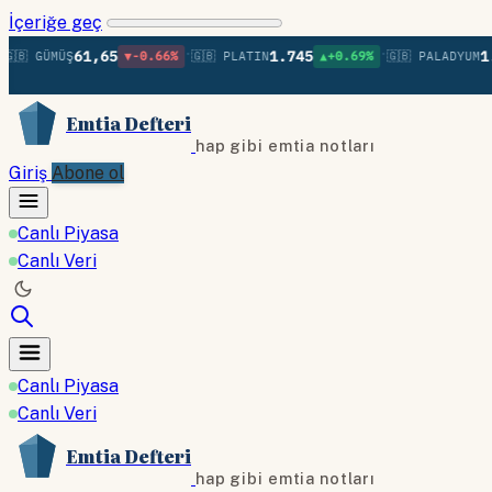
İçeriğe geç
•
•
61,65
1.745
1.386
 GÜMÜŞ
▼-0.66%
🇬🇧 PLATIN
▲+0.69%
🇬🇧 PALADYUM
Emtia Defteri
hap gibi emtia notları
Giriş
Abone ol
Canlı Piyasa
Canlı Veri
Canlı Piyasa
Canlı Veri
Emtia Defteri
hap gibi emtia notları