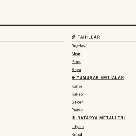
🌾 TAHILLAR
Buğday
Mısır
Pirinç
Soya
☕ YUMUŞAK EMTIALAR
Kahve
Kakao
Şeker
Pamuk
🔋 BATARYA METALLERI
Lityum
Kobalt