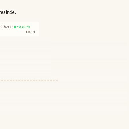
yesinde.
,00
▲+0.59%
¥/ton
15.14
 yapın