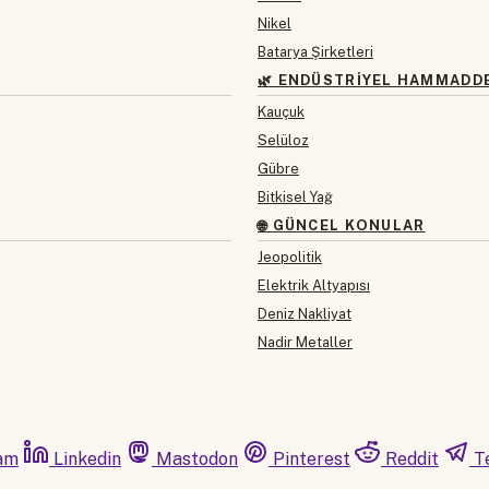
Nikel
Batarya Şirketleri
🌿 ENDÜSTRIYEL HAMMADD
Kauçuk
Selüloz
Gübre
Bitkisel Yağ
🌐 GÜNCEL KONULAR
Jeopolitik
Elektrik Altyapısı
Deniz Nakliyat
Nadir Metaller
am
Linkedin
Mastodon
Pinterest
Reddit
T