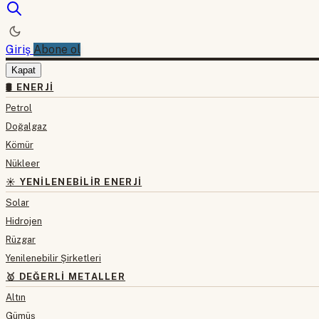
Giriş
Abone ol
Kapat
🛢 ENERJI
Petrol
Doğalgaz
Kömür
Nükleer
☀️ YENILENEBILIR ENERJI
Solar
Hidrojen
Rüzgar
Yenilenebilir Şirketleri
🥇 DEĞERLI METALLER
Altın
Gümüş