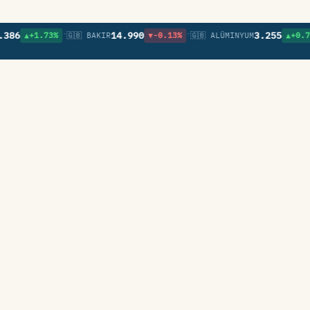
•
•
•
14.990
3.255
▲+1.73%
🇬🇧 BAKIR
▼-0.13%
🇬🇧 ALÜMINYUM
▲+0.71%