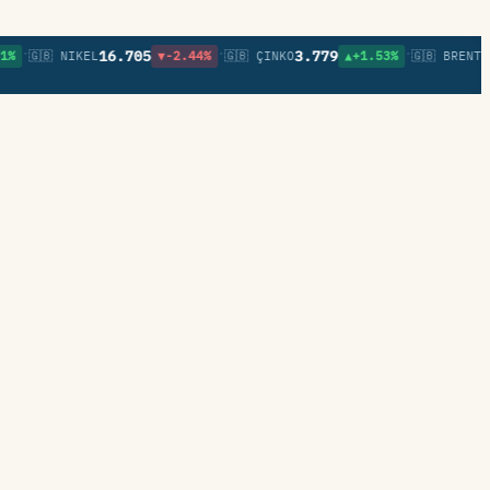
•
•
16.705
3.779
79,6
🇬🇧 NIKEL
▼-2.44%
🇬🇧 ÇINKO
▲+1.53%
🇬🇧 BRENT