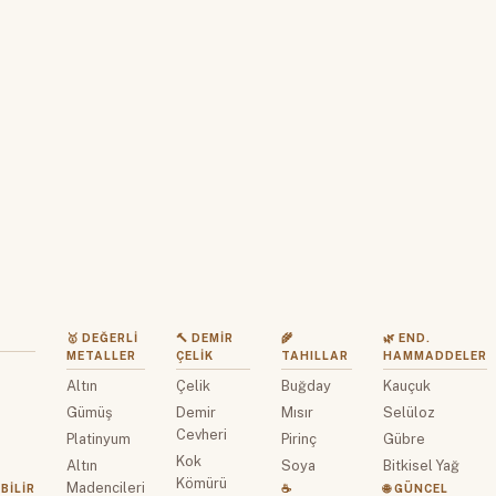
🥇 DEĞERLI
🔨 DEMIR
🌾
🌿 END.
METALLER
ÇELIK
TAHILLAR
HAMMADDELER
Altın
Çelik
Buğday
Kauçuk
z
Gümüş
Demir
Mısır
Selüloz
Cevheri
Platinyum
Pirinç
Gübre
Kok
Altın
Soya
Bitkisel Yağ
Kömürü
Madencileri
BILIR
☕
🌐 GÜNCEL