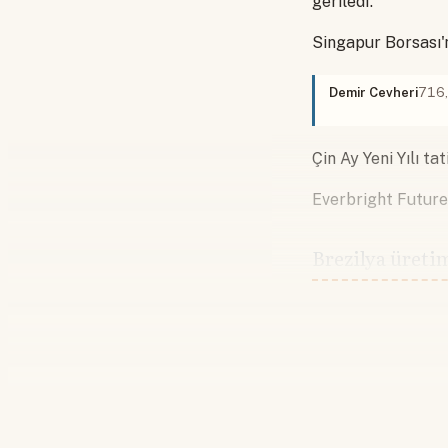
geriledi.
Singapur Borsası'
Demir Cevheri
716
Çin Ay Yeni Yılı ta
Everbright Futures
Brezilya üretim