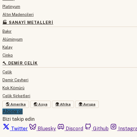
Platinyum
Altın Madencileri
🏭 SANAYI METALLERI
Bakır
Alüminyum
Kalay
Çinko
🔨 DEMIR ÇELIK
Çelik
Demir Cevheri
Kok Kömürü
Çelik Şirketleri
🌎 Amerika
🌏 Asya
🌍 Afrika
🌍 Avrupa
Abone ol
Bizi takip edin
Twitter
Bluesky
Discord
Github
Instagr