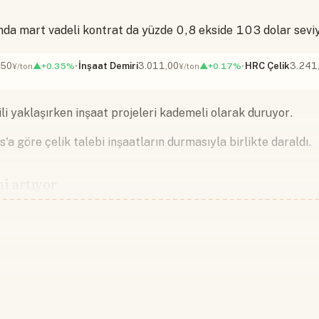
nda mart vadeli kontrat da yüzde 0,8 ekside 103 dolar sevi
,50
İnşaat Demiri
3.011,00
HRC Çelik
3.241
▲+0.35%
▲+0.17%
¥/ton
¥/ton
tili yaklaşırken inşaat projeleri kademeli olarak duruyor.
'a göre çelik talebi inşaatların durmasıyla birlikte daraldı.
i artıyor
Devamını okumak için lütfen giriş