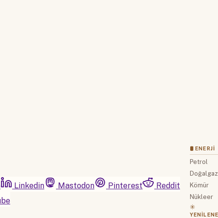
Hesabınız yoksa lütfen abone olun.
Hemen Abone Ol
Hesabınız var mı?
Giriş
🛢 ENERJI
Petrol
Doğalga
m
Linkedin
Mastodon
Pinterest
Reddit
Kömür
Nükleer
ube
☀️
YENILENE