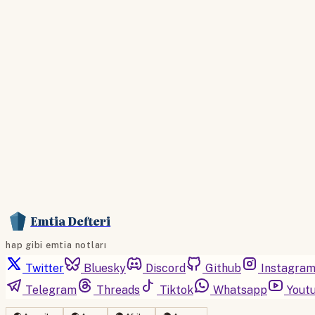
Emtia Defteri
hap gibi emtia notları
Twitter
Bluesky
Discord
Github
Instagra
Telegram
Threads
Tiktok
Whatsapp
Yout