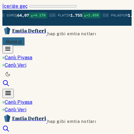
İçeriğe geç
•
•
64,07
1.755
1.38
 GÜMÜŞ
▲+4.17%
🇬🇧 PLATIN
▲+1.85%
🇬🇧 PALADYUM
Emtia Defteri
hap gibi emtia notları
Abone ol
Canlı Piyasa
Canlı Veri
Canlı Piyasa
Canlı Veri
Emtia Defteri
hap gibi emtia notları