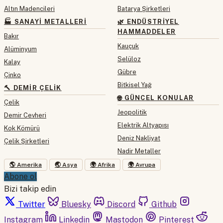
Altın Madencileri
Batarya Şirketleri
🏭 SANAYI METALLERI
🌿 ENDÜSTRIYEL
HAMMADDELER
Bakır
Kauçuk
Alüminyum
Selüloz
Kalay
Gübre
Çinko
Bitkisel Yağ
🔨 DEMIR ÇELIK
🌐 GÜNCEL KONULAR
Çelik
Jeopolitik
Demir Cevheri
Elektrik Altyapısı
Kok Kömürü
Deniz Nakliyat
Çelik Şirketleri
Nadir Metaller
🌎 Amerika
🌏 Asya
🌍 Afrika
🌍 Avrupa
Abone ol
Bizi takip edin
Twitter
Bluesky
Discord
Github
Instagram
Linkedin
Mastodon
Pinterest