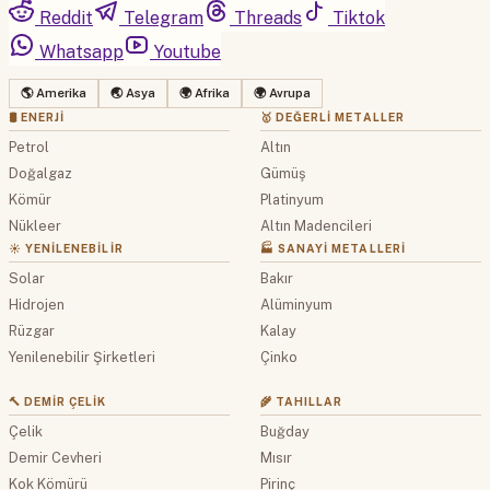
Reddit
Telegram
Threads
Tiktok
Whatsapp
Youtube
🌎 Amerika
🌏 Asya
🌍 Afrika
🌍 Avrupa
🛢 ENERJI
🥇 DEĞERLI METALLER
Petrol
Altın
Doğalgaz
Gümüş
Kömür
Platinyum
Nükleer
Altın Madencileri
☀️ YENILENEBILIR
🏭 SANAYI METALLERI
Solar
Bakır
Hidrojen
Alüminyum
Rüzgar
Kalay
Yenilenebilir Şirketleri
Çinko
🔨 DEMIR ÇELIK
🌾 TAHILLAR
Çelik
Buğday
Demir Cevheri
Mısır
Kok Kömürü
Pirinç