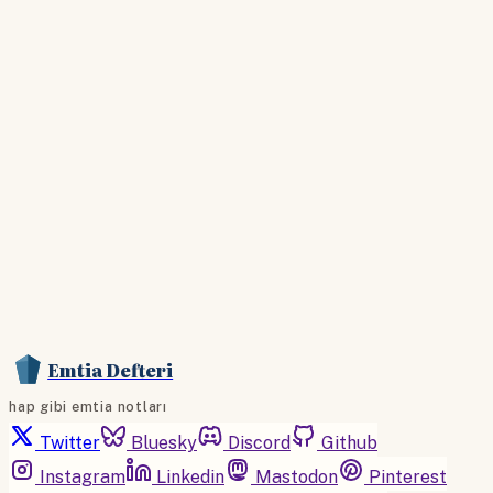
Hesabınız yoksa lütfen abone olun.
Hemen Abone Ol
Hesabınız var mı?
Giriş
Emtia Defteri
hap gibi emtia notları
Twitter
Bluesky
Discord
Github
Instagram
Linkedin
Mastodon
Pinterest