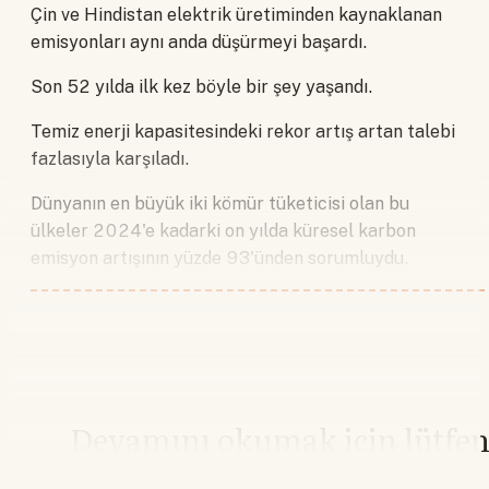
Çin ve Hindistan elektrik üretiminden kaynaklanan
emisyonları aynı anda düşürmeyi başardı.
Son 52 yılda ilk kez böyle bir şey yaşandı.
Temiz enerji kapasitesindeki rekor artış artan talebi
fazlasıyla karşıladı.
Dünyanın en büyük iki kömür tüketicisi olan bu
ülkeler 2024'e kadarki on yılda küresel karbon
emisyon artışının yüzde 93'ünden sorumluydu.
Devamını okumak için lütfe
giriş yapın