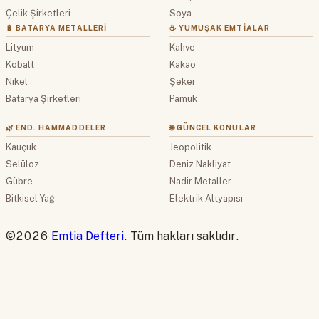
Çelik Şirketleri
Soya
🔋 BATARYA METALLERI
☕ YUMUŞAK EMTIALAR
Lityum
Kahve
Kobalt
Kakao
Nikel
Şeker
Batarya Şirketleri
Pamuk
🌿 END. HAMMADDELER
🌐 GÜNCEL KONULAR
Kauçuk
Jeopolitik
Selüloz
Deniz Nakliyat
Gübre
Nadir Metaller
Bitkisel Yağ
Elektrik Altyapısı
©2026
Emtia Defteri
. Tüm hakları saklıdır.