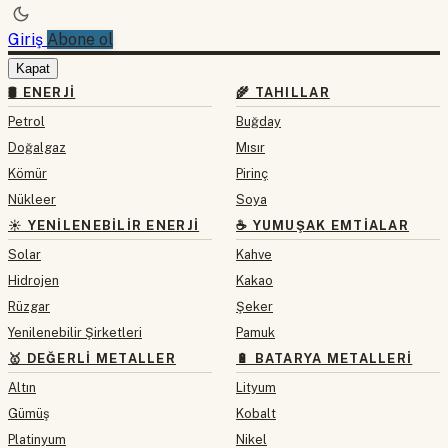
Giriş
Abone ol
Kapat
🛢 ENERJI
🌾 TAHILLAR
Petrol
Buğday
Doğalgaz
Mısır
Kömür
Pirinç
Nükleer
Soya
☀️ YENILENEBILIR ENERJI
☕ YUMUŞAK EMTIALAR
Solar
Kahve
Hidrojen
Kakao
Rüzgar
Şeker
Yenilenebilir Şirketleri
Pamuk
🥇 DEĞERLI METALLER
🔋 BATARYA METALLERI
Altın
Lityum
Gümüş
Kobalt
Platinyum
Nikel