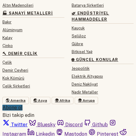
Altın Madencileri
Batarya Şirketleri
🏭 SANAYI METALLERI
🌿 ENDÜSTRIYEL
HAMMADDELER
Bakır
Kauçuk
Alüminyum
Selüloz
Kalay
Gübre
Çinko
Bitkisel Yağ
🔨 DEMIR ÇELIK
🌐 GÜNCEL KONULAR
Çelik
Jeopolitik
Demir Cevheri
Elektrik Altyapısı
Kok Kömürü
Deniz Nakliyat
Çelik Şirketleri
Nadir Metaller
🌎 Amerika
🌏 Asya
🌍 Afrika
🌍 Avrupa
Abone ol
Bizi takip edin
Twitter
Bluesky
Discord
Github
Instagram
Linkedin
Mastodon
Pinterest