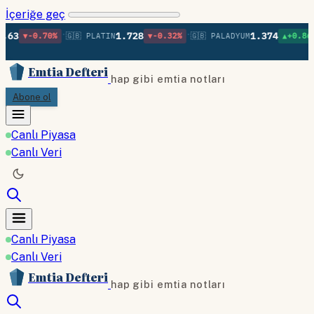
İçeriğe geç
•
•
•
1.728
1.374
70%
🇬🇧 PLATIN
▼-0.32%
🇬🇧 PALADYUM
▲+0.86%
🇬🇧 BA
Emtia Defteri
hap gibi emtia notları
Abone ol
Canlı Piyasa
Canlı Veri
Canlı Piyasa
Canlı Veri
Emtia Defteri
hap gibi emtia notları