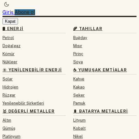
Giriş
Abone ol
Kapat
🛢 ENERJI
🌾 TAHILLAR
Petrol
Buğday
Doğalgaz
Mısır
Kömür
Pirinç
Nükleer
Soya
☀️ YENILENEBILIR ENERJI
☕ YUMUŞAK EMTIALAR
Solar
Kahve
Hidrojen
Kakao
Rüzgar
Şeker
Yenilenebilir Şirketleri
Pamuk
🥇 DEĞERLI METALLER
🔋 BATARYA METALLERI
Altın
Lityum
Gümüş
Kobalt
Platinyum
Nikel