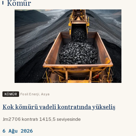
Kömür
KÖMÜR
Fosil Enerji
,
Asya
Kok kömürü vadeli kontratında yükseliş
Jm2706 kontratı 1415,5 seviyesinde
6 Ağu 2026