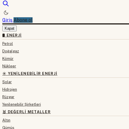
Giriş
Abone ol
Kapat
🛢 ENERJI
Petrol
Doğalgaz
Kömür
Nükleer
☀️ YENILENEBILIR ENERJI
Solar
Hidrojen
Rüzgar
Yenilenebilir Şirketleri
🥇 DEĞERLI METALLER
Altın
Gümüş