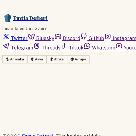
Emtia Defteri
hap gibi emtia notları
Twitter
Bluesky
Discord
Github
Instagra
Telegram
Threads
Tiktok
Whatsapp
Yout
🌎 Amerika
🌏 Asya
🌍 Afrika
🌍 Avrupa