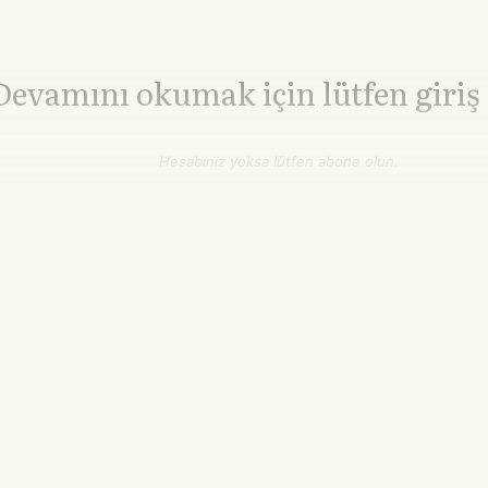
Devamını okumak için lütfen giriş
Hesabınız yoksa lütfen abone olun.
Hemen Abone Ol
Hesabınız var mı?
Giriş
Buğday
644,25
▲+2.06%
cent/buşel
16.17