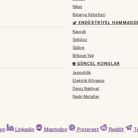
Nikel
Batarya Şirketleri
🌿 ENDÜSTRIYEL HAMMADD
Kauçuk
Selüloz
Gübre
Bitkisel Yağ
🌐 GÜNCEL KONULAR
Jeopolitik
Elektrik Altyapısı
Deniz Nakliyat
Nadir Metaller
am
Linkedin
Mastodon
Pinterest
Reddit
T