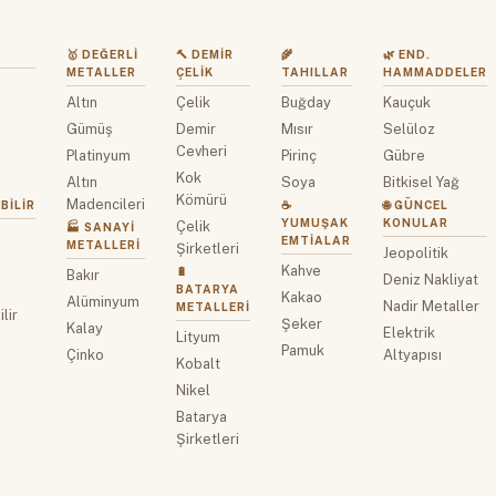
🥇 DEĞERLI
🔨 DEMIR
🌾
🌿 END.
METALLER
ÇELIK
TAHILLAR
HAMMADDELER
Altın
Çelik
Buğday
Kauçuk
z
Gümüş
Demir
Mısır
Selüloz
Cevheri
Platinyum
Pirinç
Gübre
Kok
Altın
Soya
Bitkisel Yağ
Kömürü
Madencileri
BILIR
☕
🌐 GÜNCEL
YUMUŞAK
KONULAR
Çelik
🏭 SANAYI
EMTIALAR
METALLERI
Şirketleri
Jeopolitik
Kahve
🔋
Bakır
Deniz Nakliyat
BATARYA
Kakao
Alüminyum
Nadir Metaller
METALLERI
lir
Şeker
Kalay
Elektrik
Lityum
Pamuk
Çinko
Altyapısı
Kobalt
Nikel
Batarya
Şirketleri