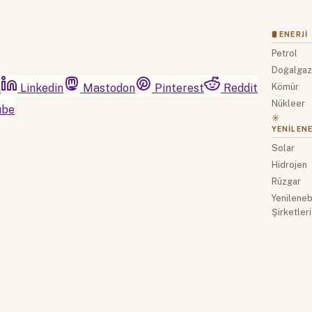
🛢 ENERJI
Petrol
Doğalga
m
Linkedin
Mastodon
Pinterest
Reddit
Kömür
Nükleer
ube
☀️
YENILENE
Solar
Hidrojen
Rüzgar
Yenilenebi
Şirketleri