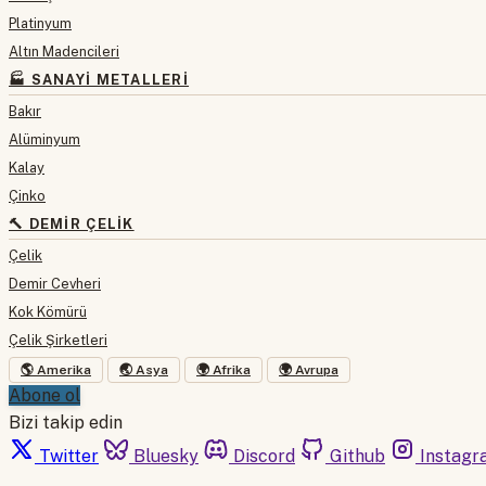
Platinyum
Altın Madencileri
🏭 SANAYI METALLERI
Bakır
Alüminyum
Kalay
Çinko
🔨 DEMIR ÇELIK
Çelik
Demir Cevheri
Kok Kömürü
Çelik Şirketleri
🌎 Amerika
🌏 Asya
🌍 Afrika
🌍 Avrupa
Abone ol
Bizi takip edin
Twitter
Bluesky
Discord
Github
Instagr