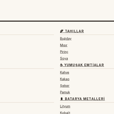
🌾 TAHILLAR
Buğday
Mısır
Pirinç
Soya
☕ YUMUŞAK EMTIALAR
Kahve
Kakao
Şeker
Pamuk
🔋 BATARYA METALLERI
Lityum
Kobalt