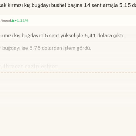
k kırmızı kış buğdayı bushel başına 14 sent artışla 5,15 do
▲+1.11%
t/buşel
ırmızı kış buğdayı 15 sent yükselişle 5,41 dolara çıktı.
 buğdayı ise 5,75 dolardan işlem gördü.
r, ihracat cazipleşiyor
Devamını okumak için lütfen giriş
Hesabınız yoksa lütfen abone olun.