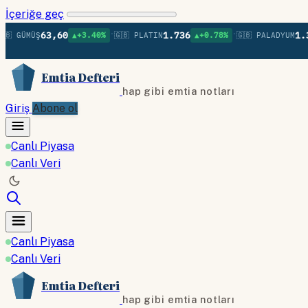
İçeriğe geç
•
•
63,60
1.736
1.379
GÜMÜŞ
▲+3.40%
🇬🇧 PLATIN
▲+0.78%
🇬🇧 PALADYUM
Emtia Defteri
hap gibi emtia notları
Giriş
Abone ol
Canlı Piyasa
Canlı Veri
Canlı Piyasa
Canlı Veri
Emtia Defteri
hap gibi emtia notları