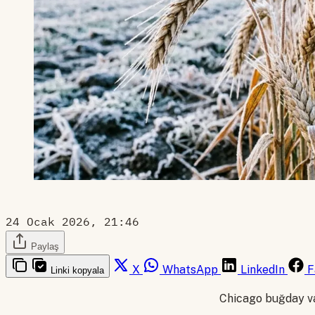
24 Ocak 2026, 21:46
Paylaş
X
WhatsApp
LinkedIn
F
Linki kopyala
Chicago buğday va