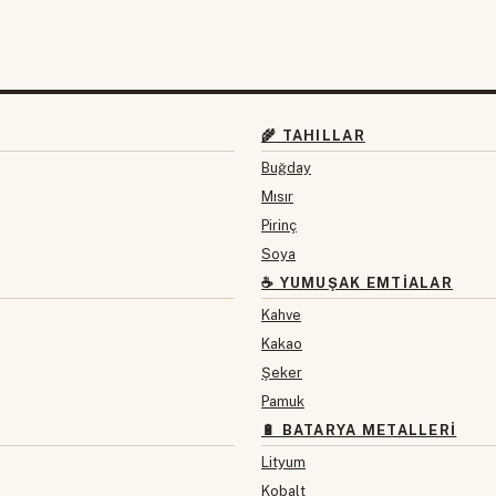
🌾 TAHILLAR
Buğday
Mısır
Pirinç
Soya
☕ YUMUŞAK EMTIALAR
Kahve
Kakao
Şeker
Pamuk
🔋 BATARYA METALLERI
Lityum
Kobalt