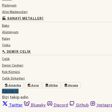
Platinyum
Altın Madencileri
🏭 SANAYI METALLERI
Bakır
Alüminyum
Kalay
Çinko
🔨 DEMIR ÇELIK
Çelik
Demir Cevheri
Kok Kömürü
Çelik Şirketleri
🌎 Amerika
🌏 Asya
🌍 Afrika
🌍 Avrupa
Abone ol
Bizi takip edin
Twitter
Bluesky
Discord
Github
Instagr