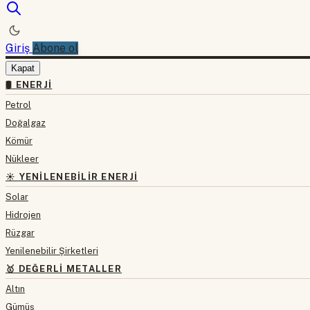
Giriş
Abone ol
Kapat
🛢 ENERJI
Petrol
Doğalgaz
Kömür
Nükleer
☀️ YENILENEBILIR ENERJI
Solar
Hidrojen
Rüzgar
Yenilenebilir Şirketleri
🥇 DEĞERLI METALLER
Altın
Gümüş