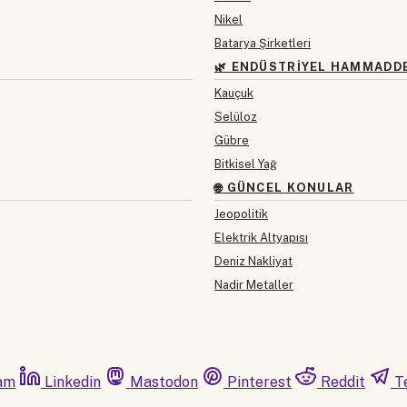
Nikel
Batarya Şirketleri
🌿 ENDÜSTRIYEL HAMMADD
Kauçuk
Selüloz
Gübre
Bitkisel Yağ
🌐 GÜNCEL KONULAR
Jeopolitik
Elektrik Altyapısı
Deniz Nakliyat
Nadir Metaller
am
Linkedin
Mastodon
Pinterest
Reddit
T