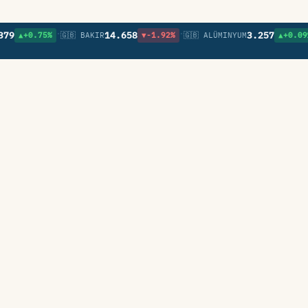
•
•
•
14.658
3.257
▲+0.75%
🇬🇧 BAKIR
▼-1.92%
🇬🇧 ALÜMINYUM
▲+0.09%
