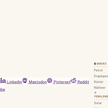
Hemen Abone Ol
Hesabınız var mı?
Giriş
🛢 ENERJI
Petrol
Doğalga
m
Linkedin
Mastodon
Pinterest
Reddit
Kömür
Nükleer
ube
☀️
YENILENE
Solar