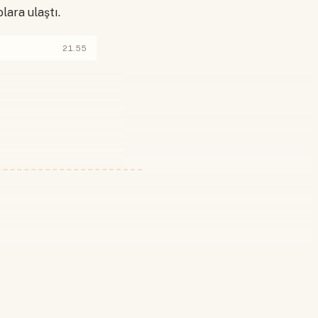
lara ulaştı.
21.55
 yapın