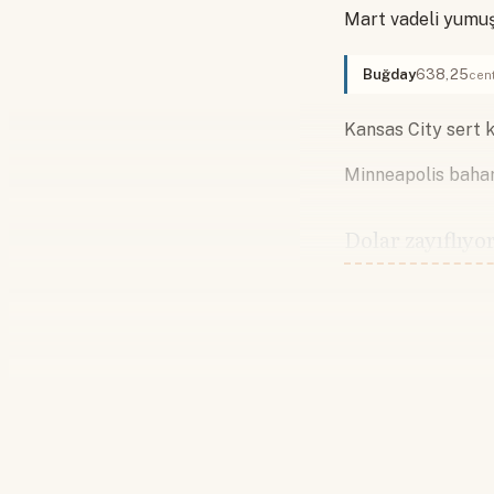
Mart vadeli yumuşa
Buğday
638,25
cen
Kansas City sert k
Minneapolis bahar
Dolar zayıflıyo