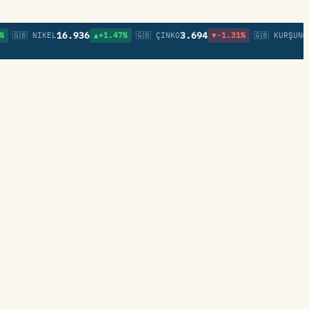
•
•
16.936
3.694
0,85
🇧 NIKEL
▲+1.47%
🇬🇧 ÇINKO
▼-1.31%
🇬🇧 KURŞUN