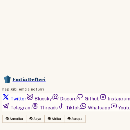
Emtia Defteri
hap gibi emtia notları
Twitter
Bluesky
Discord
Github
Instagra
Telegram
Threads
Tiktok
Whatsapp
Yout
🌎 Amerika
🌏 Asya
🌍 Afrika
🌍 Avrupa