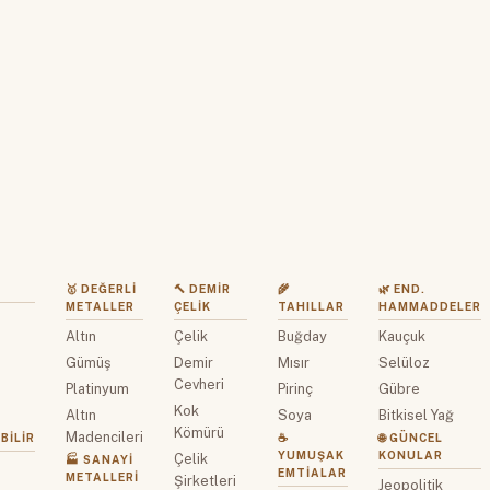
🥇 DEĞERLI
🔨 DEMIR
🌾
🌿 END.
METALLER
ÇELIK
TAHILLAR
HAMMADDELER
Altın
Çelik
Buğday
Kauçuk
z
Gümüş
Demir
Mısır
Selüloz
Cevheri
Platinyum
Pirinç
Gübre
Kok
Altın
Soya
Bitkisel Yağ
Kömürü
Madencileri
BILIR
☕
🌐 GÜNCEL
YUMUŞAK
KONULAR
Çelik
🏭 SANAYI
EMTIALAR
METALLERI
Şirketleri
Jeopolitik