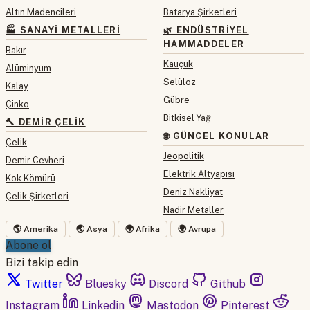
Altın Madencileri
Batarya Şirketleri
🏭 SANAYI METALLERI
🌿 ENDÜSTRIYEL
HAMMADDELER
Bakır
Kauçuk
Alüminyum
Selüloz
Kalay
Gübre
Çinko
Bitkisel Yağ
🔨 DEMIR ÇELIK
🌐 GÜNCEL KONULAR
Çelik
Jeopolitik
Demir Cevheri
Elektrik Altyapısı
Kok Kömürü
Deniz Nakliyat
Çelik Şirketleri
Nadir Metaller
🌎 Amerika
🌏 Asya
🌍 Afrika
🌍 Avrupa
Abone ol
Bizi takip edin
Twitter
Bluesky
Discord
Github
Instagram
Linkedin
Mastodon
Pinterest