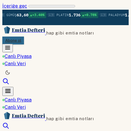
İçeriğe geç
•
•
63,60
1.736
1.37
 GÜMÜŞ
▲+3.40%
🇬🇧 PLATIN
▲+0.78%
🇬🇧 PALADYUM
Emtia Defteri
hap gibi emtia notları
Abone ol
Canlı Piyasa
Canlı Veri
Canlı Piyasa
Canlı Veri
Emtia Defteri
hap gibi emtia notları