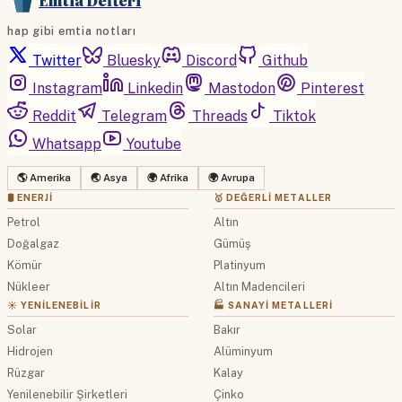
Emtia Defteri
hap gibi emtia notları
Twitter
Bluesky
Discord
Github
Instagram
Linkedin
Mastodon
Pinterest
Reddit
Telegram
Threads
Tiktok
Whatsapp
Youtube
🌎 Amerika
🌏 Asya
🌍 Afrika
🌍 Avrupa
🛢 ENERJI
🥇 DEĞERLI METALLER
Petrol
Altın
Doğalgaz
Gümüş
Kömür
Platinyum
Nükleer
Altın Madencileri
☀️ YENILENEBILIR
🏭 SANAYI METALLERI
Solar
Bakır
Hidrojen
Alüminyum
Rüzgar
Kalay
Yenilenebilir Şirketleri
Çinko