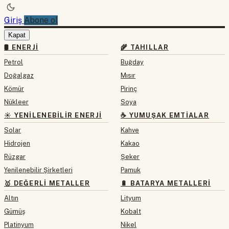
Giriş
Abone ol
Kapat
🛢 ENERJI
🌾 TAHILLAR
Petrol
Buğday
Doğalgaz
Mısır
Kömür
Pirinç
Nükleer
Soya
☀️ YENILENEBILIR ENERJI
☕ YUMUŞAK EMTIALAR
Solar
Kahve
Hidrojen
Kakao
Rüzgar
Şeker
Yenilenebilir Şirketleri
Pamuk
🥇 DEĞERLI METALLER
🔋 BATARYA METALLERI
Altın
Lityum
Gümüş
Kobalt
Platinyum
Nikel