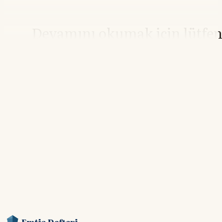
Devamını okumak için lütfe
giriş yapın
Hesabınız yoksa lütfen abone olun.
Hemen Abone Ol
Hesabınız var mı?
Giriş