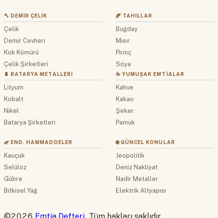
🔨 DEMIR ÇELIK
🌾 TAHILLAR
Çelik
Buğday
Demir Cevheri
Mısır
Kok Kömürü
Pirinç
Çelik Şirketleri
Soya
🔋 BATARYA METALLERI
☕ YUMUŞAK EMTIALAR
Lityum
Kahve
Kobalt
Kakao
Nikel
Şeker
Batarya Şirketleri
Pamuk
🌿 END. HAMMADDELER
🌐 GÜNCEL KONULAR
Kauçuk
Jeopolitik
Selüloz
Deniz Nakliyat
Gübre
Nadir Metaller
Bitkisel Yağ
Elektrik Altyapısı
©2026
Emtia Defteri
. Tüm hakları saklıdır.