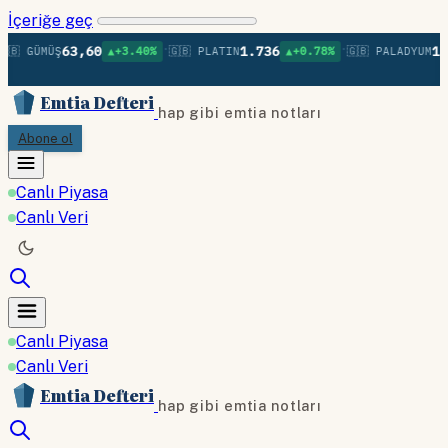
İçeriğe geç
•
•
63,60
1.736
1.3
🇧 GÜMÜŞ
▲+3.40%
🇬🇧 PLATIN
▲+0.78%
🇬🇧 PALADYUM
Emtia Defteri
hap gibi emtia notları
Abone ol
Canlı Piyasa
Canlı Veri
Canlı Piyasa
Canlı Veri
Emtia Defteri
hap gibi emtia notları