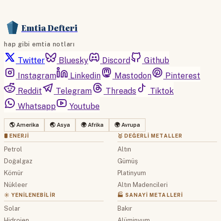
Emtia Defteri
hap gibi emtia notları
Twitter
Bluesky
Discord
Github
Instagram
Linkedin
Mastodon
Pinterest
Reddit
Telegram
Threads
Tiktok
Whatsapp
Youtube
🌎 Amerika
🌏 Asya
🌍 Afrika
🌍 Avrupa
🛢 ENERJI
🥇 DEĞERLI METALLER
Petrol
Altın
Doğalgaz
Gümüş
Kömür
Platinyum
Nükleer
Altın Madencileri
☀️ YENILENEBILIR
🏭 SANAYI METALLERI
Solar
Bakır
Hidrojen
Alüminyum