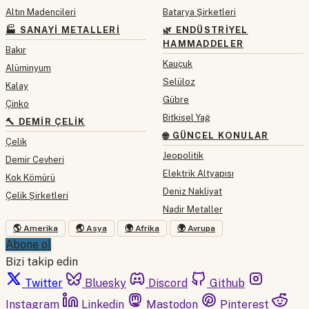
Altın Madencileri
Batarya Şirketleri
🏭 SANAYI METALLERI
🌿 ENDÜSTRIYEL
HAMMADDELER
Bakır
Kauçuk
Alüminyum
Selüloz
Kalay
Gübre
Çinko
Bitkisel Yağ
🔨 DEMIR ÇELIK
🌐 GÜNCEL KONULAR
Çelik
Jeopolitik
Demir Cevheri
Elektrik Altyapısı
Kok Kömürü
Deniz Nakliyat
Çelik Şirketleri
Nadir Metaller
🌎 Amerika
🌏 Asya
🌍 Afrika
🌍 Avrupa
Abone ol
Bizi takip edin
Twitter
Bluesky
Discord
Github
Instagram
Linkedin
Mastodon
Pinterest