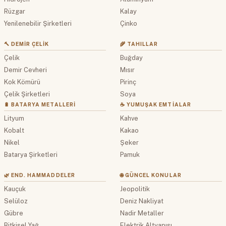
Rüzgar
Kalay
Yenilenebilir Şirketleri
Çinko
🔨 DEMIR ÇELIK
🌾 TAHILLAR
Çelik
Buğday
Demir Cevheri
Mısır
Kok Kömürü
Pirinç
Çelik Şirketleri
Soya
🔋 BATARYA METALLERI
☕ YUMUŞAK EMTIALAR
Lityum
Kahve
Kobalt
Kakao
Nikel
Şeker
Batarya Şirketleri
Pamuk
🌿 END. HAMMADDELER
🌐 GÜNCEL KONULAR
Kauçuk
Jeopolitik
Selüloz
Deniz Nakliyat
Gübre
Nadir Metaller
Bitkisel Yağ
Elektrik Altyapısı