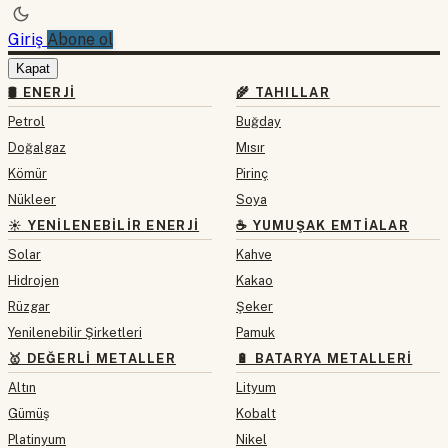
Giriş
Abone ol
Kapat
🛢 ENERJI
🌾 TAHILLAR
Petrol
Buğday
Doğalgaz
Mısır
Kömür
Pirinç
Nükleer
Soya
☀️ YENILENEBILIR ENERJI
☕ YUMUŞAK EMTIALAR
Solar
Kahve
Hidrojen
Kakao
Rüzgar
Şeker
Yenilenebilir Şirketleri
Pamuk
🥇 DEĞERLI METALLER
🔋 BATARYA METALLERI
Altın
Lityum
Gümüş
Kobalt
Platinyum
Nikel