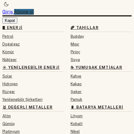
Giriş
Abone ol
Kapat
🛢 ENERJI
🌾 TAHILLAR
Petrol
Buğday
Doğalgaz
Mısır
Kömür
Pirinç
Nükleer
Soya
☀️ YENILENEBILIR ENERJI
☕ YUMUŞAK EMTIALAR
Solar
Kahve
Hidrojen
Kakao
Rüzgar
Şeker
Yenilenebilir Şirketleri
Pamuk
🥇 DEĞERLI METALLER
🔋 BATARYA METALLERI
Altın
Lityum
Gümüş
Kobalt
Platinyum
Nikel