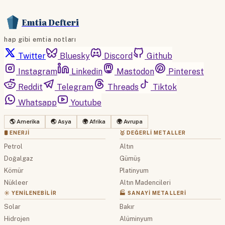
Emtia Defteri
hap gibi emtia notları
Twitter
Bluesky
Discord
Github
Instagram
Linkedin
Mastodon
Pinterest
Reddit
Telegram
Threads
Tiktok
Whatsapp
Youtube
🌎 Amerika
🌏 Asya
🌍 Afrika
🌍 Avrupa
🛢 ENERJI
🥇 DEĞERLI METALLER
Petrol
Altın
Doğalgaz
Gümüş
Kömür
Platinyum
Nükleer
Altın Madencileri
☀️ YENILENEBILIR
🏭 SANAYI METALLERI
Solar
Bakır
Hidrojen
Alüminyum