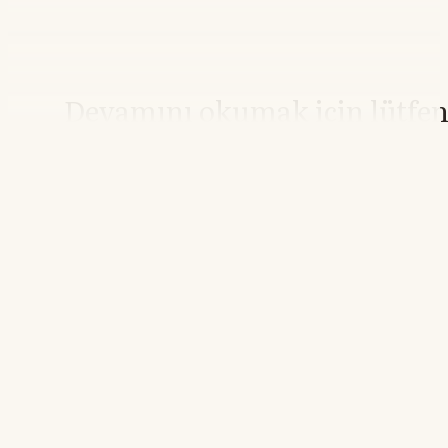
Devamını okumak için lütfe
giriş yapın
Hesabınız yoksa lütfen abone olun.
Hemen Abone Ol
Hesabınız var mı?
Giriş