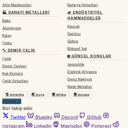
Altın Madencileri
Batarya Şirketleri
🏭 SANAYI METALLERI
🌿 ENDÜSTRIYEL
HAMMADDELER
Bakır
Kauçuk
Alüminyum
Selüloz
Kalay
Gübre
Çinko
Bitkisel Yağ
🔨 DEMIR ÇELIK
🌐 GÜNCEL KONULAR
Çelik
Jeopolitik
Demir Cevheri
Elektrik Altyapısı
Kok Kömürü
Deniz Nakliyat
Çelik Şirketleri
Nadir Metaller
🌎 Amerika
🌏 Asya
🌍 Afrika
🌍 Avrupa
Abone ol
Bizi takip edin
Twitter
Bluesky
Discord
Github
Instagram
Linkedin
Mastodon
Pinterest