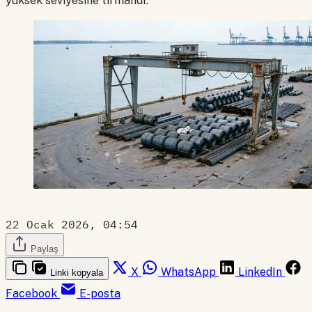
yüksek seviyesine tırmandı.
22 Ocak 2026, 04:54
Paylaş
X
WhatsApp
LinkedIn
Linki kopyala
Facebook
E-posta