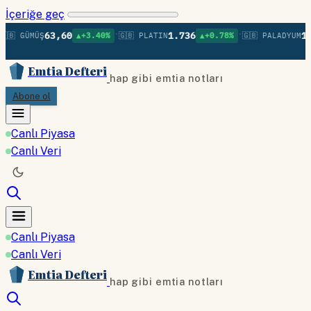
İçeriğe geç
•
•
63,60
1.736
1.3
🇧 GÜMÜŞ
▲+3.40%
🇬🇧 PLATIN
▲+0.78%
🇬🇧 PALADYUM
Emtia Defteri
hap gibi emtia notları
Abone ol
Canlı Piyasa
Canlı Veri
Canlı Piyasa
Canlı Veri
Emtia Defteri
hap gibi emtia notları