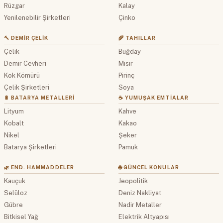
Rüzgar
Kalay
Yenilenebilir Şirketleri
Çinko
🔨 DEMIR ÇELIK
🌾 TAHILLAR
Çelik
Buğday
Demir Cevheri
Mısır
Kok Kömürü
Pirinç
Çelik Şirketleri
Soya
🔋 BATARYA METALLERI
☕ YUMUŞAK EMTIALAR
Lityum
Kahve
Kobalt
Kakao
Nikel
Şeker
Batarya Şirketleri
Pamuk
🌿 END. HAMMADDELER
🌐 GÜNCEL KONULAR
Kauçuk
Jeopolitik
Selüloz
Deniz Nakliyat
Gübre
Nadir Metaller
Bitkisel Yağ
Elektrik Altyapısı