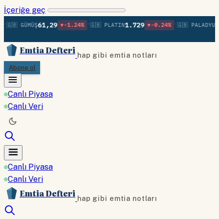
İçeriğe geç
•
•
61,29
1.729
1
🇬🇧 GÜMÜŞ
▼-1.24%
🇬🇧 PLATIN
▼-0.24%
🇬🇧 PALADYUM
Emtia Defteri
hap gibi emtia notları
Abone ol
Canlı Piyasa
Canlı Veri
Canlı Piyasa
Canlı Veri
Emtia Defteri
hap gibi emtia notları