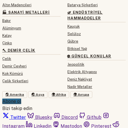
Altın Madencileri
Batarya Şirketleri
🏭 SANAYI METALLERI
🌿 ENDÜSTRIYEL
HAMMADDELER
Bakır
Kauçuk
Alüminyum
Selüloz
Kalay
Gübre
Çinko
Bitkisel Yağ
🔨 DEMIR ÇELIK
🌐 GÜNCEL KONULAR
Çelik
Jeopolitik
Demir Cevheri
Elektrik Altyapısı
Kok Kömürü
Deniz Nakliyat
Çelik Şirketleri
Nadir Metaller
🌎 Amerika
🌏 Asya
🌍 Afrika
🌍 Avrupa
Abone ol
Bizi takip edin
Twitter
Bluesky
Discord
Github
Instagram
Linkedin
Mastodon
Pinterest