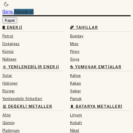
Giriş
Abone ol
Kapat
🛢 ENERJI
🌾 TAHILLAR
Petrol
Buğday
Doğalgaz
Mısır
Kömür
Pirinç
Nükleer
Soya
☀️ YENILENEBILIR ENERJI
☕ YUMUŞAK EMTIALAR
Solar
Kahve
Hidrojen
Kakao
Rüzgar
Şeker
Yenilenebilir Şirketleri
Pamuk
🥇 DEĞERLI METALLER
🔋 BATARYA METALLERI
Altın
Lityum
Gümüş
Kobalt
Platinyum
Nikel