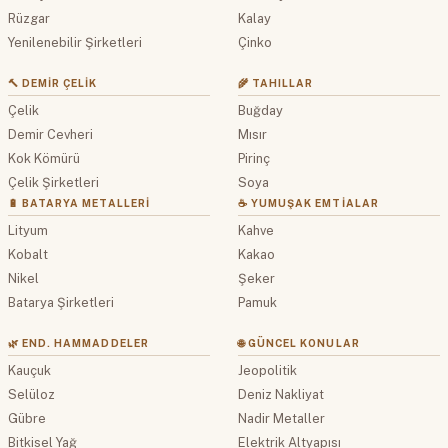
Rüzgar
Kalay
Yenilenebilir Şirketleri
Çinko
🔨 DEMIR ÇELIK
🌾 TAHILLAR
Çelik
Buğday
Demir Cevheri
Mısır
Kok Kömürü
Pirinç
Çelik Şirketleri
Soya
🔋 BATARYA METALLERI
☕ YUMUŞAK EMTIALAR
Lityum
Kahve
Kobalt
Kakao
Nikel
Şeker
Batarya Şirketleri
Pamuk
🌿 END. HAMMADDELER
🌐 GÜNCEL KONULAR
Kauçuk
Jeopolitik
Selüloz
Deniz Nakliyat
Gübre
Nadir Metaller
Bitkisel Yağ
Elektrik Altyapısı