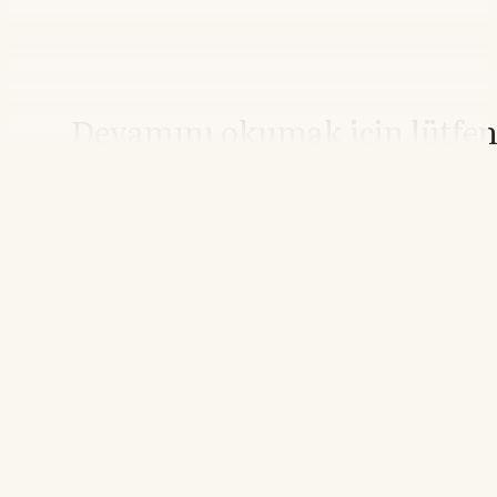
Devamını okumak için lütfe
giriş yapın
Hesabınız yoksa lütfen abone olun.
Hemen Abone Ol
Hesabınız var mı?
Giriş