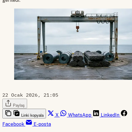
geriledi.
22 Ocak 2026, 21:05
Paylaş
X
WhatsApp
LinkedIn
Linki kopyala
Facebook
E-posta