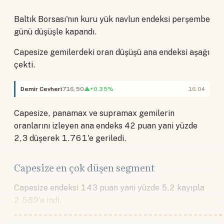
Baltık Borsası'nın kuru yük navlun endeksi perşembe
günü düşüşle kapandı.
Capesize gemilerdeki oran düşüşü ana endeksi aşağı
çekti.
Demir Cevheri
716,50
▲+0.35%
16.04
Capesize, panamax ve supramax gemilerin
oranlarını izleyen ana endeks 42 puan yani yüzde
2,3 düşerek 1.761'e geriledi.
Capesize en çok düşen segment
Capesize endeksi 143 puan yani yüzde 5,2 kayıpla
2.589'a indi.