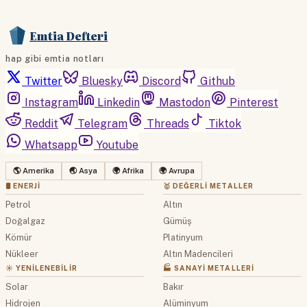
Emtia Defteri
hap gibi emtia notları
Twitter
Bluesky
Discord
Github
Instagram
Linkedin
Mastodon
Pinterest
Reddit
Telegram
Threads
Tiktok
Whatsapp
Youtube
🌎 Amerika
🌏 Asya
🌍 Afrika
🌍 Avrupa
🛢 ENERJI
🥇 DEĞERLI METALLER
Petrol
Altın
Doğalgaz
Gümüş
Kömür
Platinyum
Nükleer
Altın Madencileri
☀️ YENILENEBILIR
🏭 SANAYI METALLERI
Solar
Bakır
Hidrojen
Alüminyum