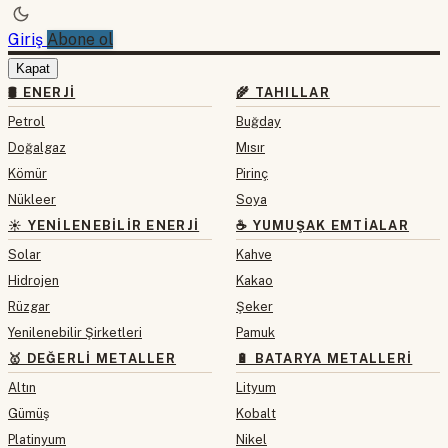
Giriş
Abone ol
Kapat
🛢 ENERJI
🌾 TAHILLAR
Petrol
Buğday
Doğalgaz
Mısır
Kömür
Pirinç
Nükleer
Soya
☀️ YENILENEBILIR ENERJI
☕ YUMUŞAK EMTIALAR
Solar
Kahve
Hidrojen
Kakao
Rüzgar
Şeker
Yenilenebilir Şirketleri
Pamuk
🥇 DEĞERLI METALLER
🔋 BATARYA METALLERI
Altın
Lityum
Gümüş
Kobalt
Platinyum
Nikel