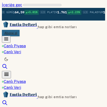
İçeriğe geç
•
•
64,59
1.761
1.3
🇧 GÜMÜŞ
▲+5.01%
🇬🇧 PLATIN
▲+2.23%
🇬🇧 PALADYUM
Emtia Defteri
hap gibi emtia notları
Abone ol
Canlı Piyasa
Canlı Veri
Canlı Piyasa
Canlı Veri
Emtia Defteri
hap gibi emtia notları