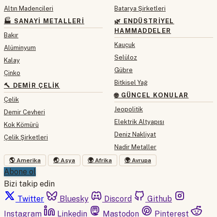
Altın Madencileri
Batarya Şirketleri
🏭 SANAYI METALLERI
🌿 ENDÜSTRIYEL
HAMMADDELER
Bakır
Kauçuk
Alüminyum
Selüloz
Kalay
Gübre
Çinko
Bitkisel Yağ
🔨 DEMIR ÇELIK
🌐 GÜNCEL KONULAR
Çelik
Jeopolitik
Demir Cevheri
Elektrik Altyapısı
Kok Kömürü
Deniz Nakliyat
Çelik Şirketleri
Nadir Metaller
🌎 Amerika
🌏 Asya
🌍 Afrika
🌍 Avrupa
Abone ol
Bizi takip edin
Twitter
Bluesky
Discord
Github
Instagram
Linkedin
Mastodon
Pinterest