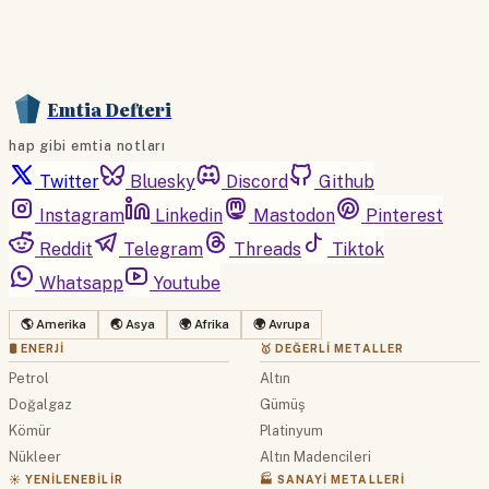
Emtia Defteri
hap gibi emtia notları
Twitter
Bluesky
Discord
Github
Instagram
Linkedin
Mastodon
Pinterest
Reddit
Telegram
Threads
Tiktok
Whatsapp
Youtube
🌎 Amerika
🌏 Asya
🌍 Afrika
🌍 Avrupa
🛢 ENERJI
🥇 DEĞERLI METALLER
Petrol
Altın
Doğalgaz
Gümüş
Kömür
Platinyum
Nükleer
Altın Madencileri
☀️ YENILENEBILIR
🏭 SANAYI METALLERI