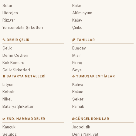
Solar
Bakır
Hidrojen
Alüminyum
Rüzgar
Kalay
Yenilenebilir Şirketleri
Çinko
🔨 DEMIR ÇELIK
🌾 TAHILLAR
Çelik
Buğday
Demir Cevheri
Mısır
Kok Kömürü
Pirinç
Çelik Şirketleri
Soya
🔋 BATARYA METALLERI
☕ YUMUŞAK EMTIALAR
Lityum
Kahve
Kobalt
Kakao
Nikel
Şeker
Batarya Şirketleri
Pamuk
🌿 END. HAMMADDELER
🌐 GÜNCEL KONULAR
Kauçuk
Jeopolitik
Selüloz
Deniz Nakliyat