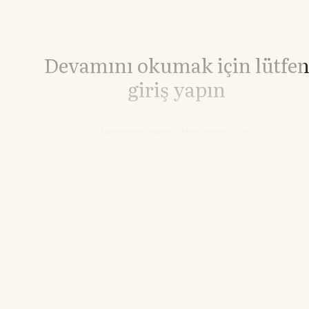
Devamını okumak için lütfe
giriş yapın
Hesabınız yoksa lütfen abone olun.
Hemen Abone Ol
Hesabınız var mı?
Giriş
Bakır
14.833,97
▼-0.74%
12.46