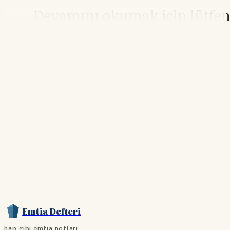
Devamını okumak için lütfe
giriş yapın
Hesabınız yoksa lütfen abone olun.
Hemen Abone Ol
Hesabınız var mı?
Giriş
Emtia Defteri
hap gibi emtia notları