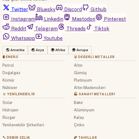
Twitter
Bluesky
Discord
Github
Instagram
Linkedin
Mastodon
Pinterest
Reddit
Telegram
Threads
Tiktok
Whatsapp
Youtube
🌎 Amerika
🌏 Asya
🌍 Afrika
🌍 Avrupa
🛢 ENERJI
🥇 DEĞERLI METALLER
Petrol
Altın
Doğalgaz
Gümüş
Kömür
Platinyum
Nükleer
Altın Madencileri
☀️ YENILENEBILIR
🏭 SANAYI METALLERI
Solar
Bakır
Hidrojen
Alüminyum
Rüzgar
Kalay
Yenilenebilir Şirketleri
Çinko
🔨 DEMIR ÇELIK
🌾 TAHILLAR