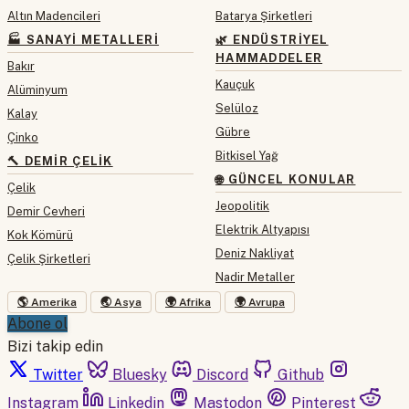
Altın Madencileri
Batarya Şirketleri
🏭 SANAYI METALLERI
🌿 ENDÜSTRIYEL
HAMMADDELER
Bakır
Kauçuk
Alüminyum
Selüloz
Kalay
Gübre
Çinko
Bitkisel Yağ
🔨 DEMIR ÇELIK
🌐 GÜNCEL KONULAR
Çelik
Jeopolitik
Demir Cevheri
Elektrik Altyapısı
Kok Kömürü
Deniz Nakliyat
Çelik Şirketleri
Nadir Metaller
🌎 Amerika
🌏 Asya
🌍 Afrika
🌍 Avrupa
Abone ol
Bizi takip edin
Twitter
Bluesky
Discord
Github
Instagram
Linkedin
Mastodon
Pinterest