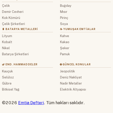
Çelik
Buğday
Demir Cevheri
Mısır
Kok Kömürü
Pirinç
Çelik Şirketleri
Soya
🔋 BATARYA METALLERI
☕ YUMUŞAK EMTIALAR
Lityum
Kahve
Kobalt
Kakao
Nikel
Şeker
Batarya Şirketleri
Pamuk
🌿 END. HAMMADDELER
🌐 GÜNCEL KONULAR
Kauçuk
Jeopolitik
Selüloz
Deniz Nakliyat
Gübre
Nadir Metaller
Bitkisel Yağ
Elektrik Altyapısı
©2026
Emtia Defteri
. Tüm hakları saklıdır.