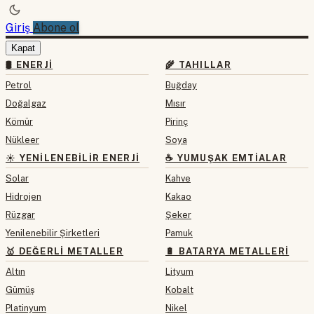
Giriş
Abone ol
Kapat
🛢 ENERJI
🌾 TAHILLAR
Petrol
Buğday
Doğalgaz
Mısır
Kömür
Pirinç
Nükleer
Soya
☀️ YENILENEBILIR ENERJI
☕ YUMUŞAK EMTIALAR
Solar
Kahve
Hidrojen
Kakao
Rüzgar
Şeker
Yenilenebilir Şirketleri
Pamuk
🥇 DEĞERLI METALLER
🔋 BATARYA METALLERI
Altın
Lityum
Gümüş
Kobalt
Platinyum
Nikel