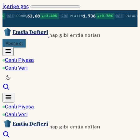
İçeriğe geç
•
•
•
63,60
1.736
🇬🇧 GÜMÜŞ
▲+3.40%
🇬🇧 PLATIN
▲+0.78%
🇬🇧 PALADYUM
Emtia Defteri
hap gibi emtia notları
Abone ol
Canlı Piyasa
Canlı Veri
Canlı Piyasa
Canlı Veri
Emtia Defteri
hap gibi emtia notları