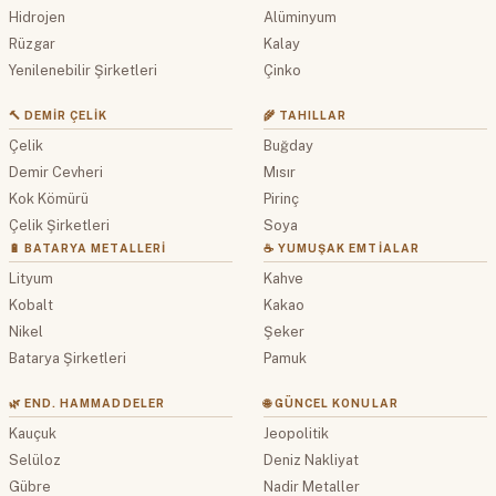
Hidrojen
Alüminyum
Rüzgar
Kalay
Yenilenebilir Şirketleri
Çinko
🔨 DEMIR ÇELIK
🌾 TAHILLAR
Çelik
Buğday
Demir Cevheri
Mısır
Kok Kömürü
Pirinç
Çelik Şirketleri
Soya
🔋 BATARYA METALLERI
☕ YUMUŞAK EMTIALAR
Lityum
Kahve
Kobalt
Kakao
Nikel
Şeker
Batarya Şirketleri
Pamuk
🌿 END. HAMMADDELER
🌐 GÜNCEL KONULAR
Kauçuk
Jeopolitik
Selüloz
Deniz Nakliyat
Gübre
Nadir Metaller