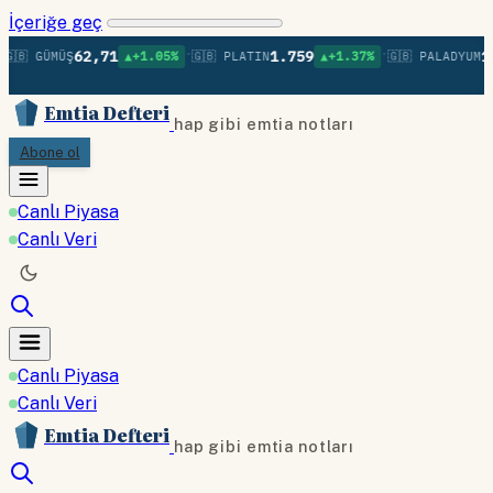
İçeriğe geç
•
•
62,71
1.759
1.3
🇧 GÜMÜŞ
▲+1.05%
🇬🇧 PLATIN
▲+1.37%
🇬🇧 PALADYUM
Emtia Defteri
hap gibi emtia notları
Abone ol
Canlı Piyasa
Canlı Veri
Canlı Piyasa
Canlı Veri
Emtia Defteri
hap gibi emtia notları