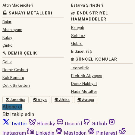
Altın Madencileri
Batarya Şirketleri
🏭 SANAYI METALLERI
🌿 ENDÜSTRIYEL
HAMMADDELER
Bakır
Kauçuk
Alüminyum
Selüloz
Kalay
Gübre
Çinko
Bitkisel Yağ
🔨 DEMIR ÇELIK
🌐 GÜNCEL KONULAR
Çelik
Jeopolitik
Demir Cevheri
Elektrik Altyapısı
Kok Kömürü
Deniz Nakliyat
Çelik Şirketleri
Nadir Metaller
🌎 Amerika
🌏 Asya
🌍 Afrika
🌍 Avrupa
Abone ol
Bizi takip edin
Twitter
Bluesky
Discord
Github
Instagram
Linkedin
Mastodon
Pinterest