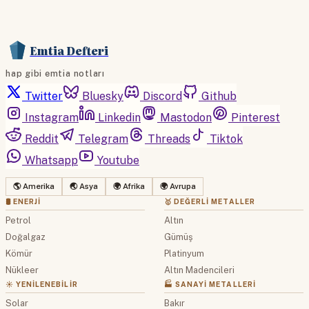
Emtia Defteri
hap gibi emtia notları
Twitter
Bluesky
Discord
Github
Instagram
Linkedin
Mastodon
Pinterest
Reddit
Telegram
Threads
Tiktok
Whatsapp
Youtube
🌎 Amerika
🌏 Asya
🌍 Afrika
🌍 Avrupa
🛢 ENERJI
🥇 DEĞERLI METALLER
Petrol
Altın
Doğalgaz
Gümüş
Kömür
Platinyum
Nükleer
Altın Madencileri
☀️ YENILENEBILIR
🏭 SANAYI METALLERI
Solar
Bakır