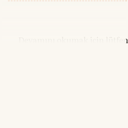
Devamını okumak için lütfe
giriş yapın
Hesabınız yoksa lütfen abone olun.
Hemen Abone Ol
Hesabınız var mı?
Giriş