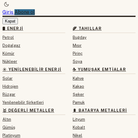
Giriş
Abone ol
Kapat
🛢 ENERJI
🌾 TAHILLAR
Petrol
Buğday
Doğalgaz
Mısır
Kömür
Pirinç
Nükleer
Soya
☀️ YENILENEBILIR ENERJI
☕ YUMUŞAK EMTIALAR
Solar
Kahve
Hidrojen
Kakao
Rüzgar
Şeker
Yenilenebilir Şirketleri
Pamuk
🥇 DEĞERLI METALLER
🔋 BATARYA METALLERI
Altın
Lityum
Gümüş
Kobalt
Platinyum
Nikel