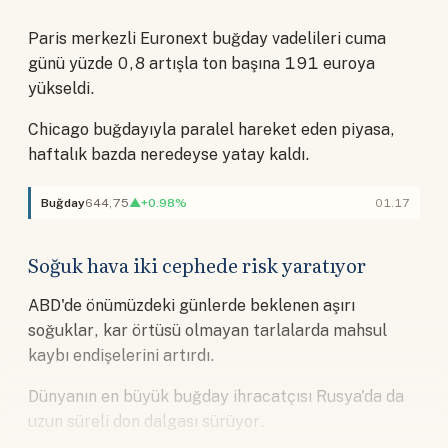
Paris merkezli Euronext buğday vadelileri cuma
günü yüzde 0,8 artışla ton başına 191 euroya
yükseldi.
Chicago buğdayıyla paralel hareket eden piyasa,
haftalık bazda neredeyse yatay kaldı.
Buğday
644,75
▲+0.98%
01.17
Soğuk hava iki cephede risk yaratıyor
ABD'de önümüzdeki günlerde beklenen aşırı
soğuklar, kar örtüsü olmayan tarlalarda mahsul
kaybı endişelerini artırdı.
Dünyanın en büyük buğday ihracatçısı Rusya'da da
uzun süreli don dalgası sürüyor.