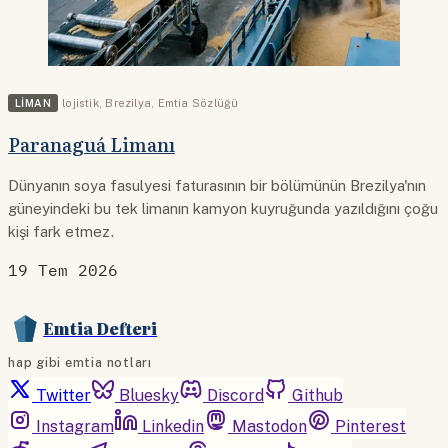
LIMAN
lojistik
,
Brezilya
,
Emtia Sözlüğü
Paranaguá Limanı
Dünyanın soya fasulyesi faturasının bir bölümünün Brezilya'nın
güneyindeki bu tek limanın kamyon kuyruğunda yazıldığını çoğu
kişi fark etmez.
19 Tem 2026
Emtia Defteri
hap gibi emtia notları
Twitter
Bluesky
Discord
Github
Instagram
Linkedin
Mastodon
Pinterest