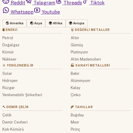
Reddit
Telegram
Threads
Tiktok
Whatsapp
Youtube
🌎 Amerika
🌏 Asya
🌍 Afrika
🌍 Avrupa
🛢 ENERJI
🥇 DEĞERLI METALLER
Petrol
Altın
Doğalgaz
Gümüş
Kömür
Platinyum
Nükleer
Altın Madencileri
☀️ YENILENEBILIR
🏭 SANAYI METALLERI
Solar
Bakır
Hidrojen
Alüminyum
Rüzgar
Kalay
Yenilenebilir Şirketleri
Çinko
🔨 DEMIR ÇELIK
🌾 TAHILLAR
Çelik
Buğday
Demir Cevheri
Mısır
Kok Kömürü
Pirinç