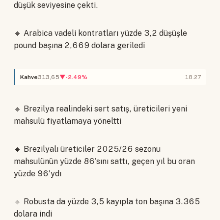
düşük seviyesine çekti.
🔸 Arabica vadeli kontratları yüzde 3,2 düşüşle
pound başına 2,669 dolara geriledi
Kahve
313,65
▼-2.49%
18.27
🔸 Brezilya realindeki sert satış, üreticileri yeni
mahsulü fiyatlamaya yöneltti
🔸 Brezilyalı üreticiler 2025/26 sezonu
mahsulünün yüzde 86'sını sattı, geçen yıl bu oran
yüzde 96'ydı
🔸 Robusta da yüzde 3,5 kayıpla ton başına 3.365
dolara indi