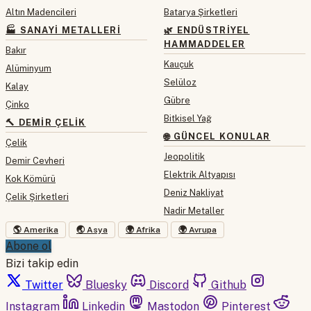
Altın Madencileri
Batarya Şirketleri
🏭 SANAYI METALLERI
🌿 ENDÜSTRIYEL
HAMMADDELER
Bakır
Kauçuk
Alüminyum
Selüloz
Kalay
Gübre
Çinko
Bitkisel Yağ
🔨 DEMIR ÇELIK
🌐 GÜNCEL KONULAR
Çelik
Jeopolitik
Demir Cevheri
Elektrik Altyapısı
Kok Kömürü
Deniz Nakliyat
Çelik Şirketleri
Nadir Metaller
🌎 Amerika
🌏 Asya
🌍 Afrika
🌍 Avrupa
Abone ol
Bizi takip edin
Twitter
Bluesky
Discord
Github
Instagram
Linkedin
Mastodon
Pinterest