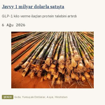
Javvy 1 milyar dolarla satışta
GLP-1 kilo verme ilaçları protein talebini artırdı
6 Ağu 2026
ŞEKER
Gıda
,
Yumuşak Emtialar
,
Asya
,
Hindistan