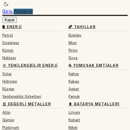
Giriş
Abone ol
Kapat
🛢 ENERJI
🌾 TAHILLAR
Petrol
Buğday
Doğalgaz
Mısır
Kömür
Pirinç
Nükleer
Soya
☀️ YENILENEBILIR ENERJI
☕ YUMUŞAK EMTIALAR
Solar
Kahve
Hidrojen
Kakao
Rüzgar
Şeker
Yenilenebilir Şirketleri
Pamuk
🥇 DEĞERLI METALLER
🔋 BATARYA METALLERI
Altın
Lityum
Gümüş
Kobalt
Platinyum
Nikel