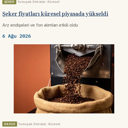
ŞEKER
Yumuşak Emtialar
,
Küresel
Şeker fiyatları küresel piyasada yükseldi
Arz endişeleri ve fon alımları etkili oldu
6 Ağu 2026
KAHVE
Yumuşak Emtialar
,
Küresel