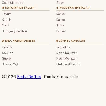
Çelik Şirketleri
Soya
🔋 BATARYA METALLERI
☕ YUMUŞAK EMTIALAR
Lityum
Kahve
Kobalt
Kakao
Nikel
Şeker
Batarya Şirketleri
Pamuk
🌿 END. HAMMADDELER
🌐 GÜNCEL KONULAR
Kauçuk
Jeopolitik
Selüloz
Deniz Nakliyat
Gübre
Nadir Metaller
Bitkisel Yağ
Elektrik Altyapısı
©2026
Emtia Defteri
. Tüm hakları saklıdır.