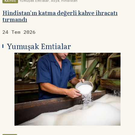
KAHVE
Yumuşak Emtialar
,
Asya
,
Hindistan
Hindistan'ın katma değerli kahve ihracatı
tırmandı
24 Tem 2026
Yumuşak Emtialar