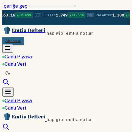
İçeriğe geç
•
•
•
6
1.749
1.380
▲+2.69%
🇬🇧 PLATIN
▲+1.53%
🇬🇧 PALADYUM
▲+0.80%

Emtia Defteri
hap gibi emtia notları
Abone ol
Canlı Piyasa
Canlı Veri
Canlı Piyasa
Canlı Veri
Emtia Defteri
hap gibi emtia notları