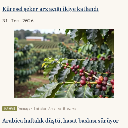
Küresel şeker arz açığı ikiye katlandı
31 Tem 2026
KAHVE
Yumuşak Emtialar
,
Amerika
,
Brezilya
Arabica haftalık düştü, hasat baskısı sürüyor