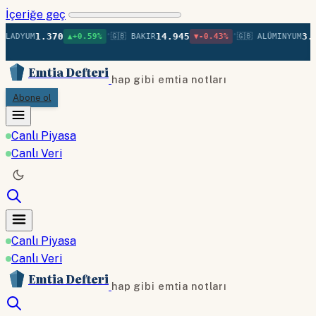
İçeriğe geç
•
•
1.370
14.945
3.25
LADYUM
▲+0.59%
🇬🇧 BAKIR
▼-0.43%
🇬🇧 ALÜMINYUM
Emtia Defteri
hap gibi emtia notları
Abone ol
Canlı Piyasa
Canlı Veri
Canlı Piyasa
Canlı Veri
Emtia Defteri
hap gibi emtia notları