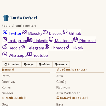
Emtia Defteri
hap gibi emtia notları
Twitter
Bluesky
Discord
Github
Instagram
Linkedin
Mastodon
Pinterest
Reddit
Telegram
Threads
Tiktok
Whatsapp
Youtube
🌎 Amerika
🌏 Asya
🌍 Afrika
🌍 Avrupa
🛢 ENERJI
🥇 DEĞERLI METALLER
Petrol
Altın
Doğalgaz
Gümüş
Kömür
Platinyum
Nükleer
Altın Madencileri
☀️ YENILENEBILIR
🏭 SANAYI METALLERI
Solar
Bakır