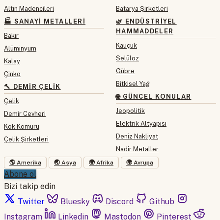
Altın Madencileri
Batarya Şirketleri
🏭 SANAYI METALLERI
🌿 ENDÜSTRIYEL
HAMMADDELER
Bakır
Kauçuk
Alüminyum
Selüloz
Kalay
Gübre
Çinko
Bitkisel Yağ
🔨 DEMIR ÇELIK
🌐 GÜNCEL KONULAR
Çelik
Jeopolitik
Demir Cevheri
Elektrik Altyapısı
Kok Kömürü
Deniz Nakliyat
Çelik Şirketleri
Nadir Metaller
🌎 Amerika
🌏 Asya
🌍 Afrika
🌍 Avrupa
Abone ol
Bizi takip edin
Twitter
Bluesky
Discord
Github
Instagram
Linkedin
Mastodon
Pinterest