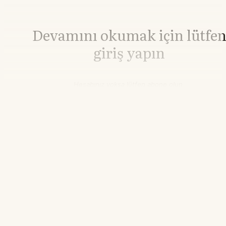
Devamını okumak için lütfe
giriş yapın
Hesabınız yoksa lütfen abone olun.
Hemen Abone Ol
Hesabınız var mı?
Giriş
Altın
4.237,43
▼-0.24%
20.50