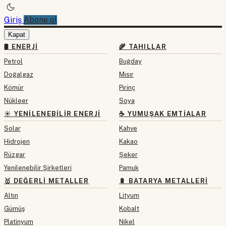
Giriş
Abone ol
Kapat
🛢 ENERJI
🌾 TAHILLAR
Petrol
Buğday
Doğalgaz
Mısır
Kömür
Pirinç
Nükleer
Soya
☀️ YENILENEBILIR ENERJI
☕ YUMUŞAK EMTIALAR
Solar
Kahve
Hidrojen
Kakao
Rüzgar
Şeker
Yenilenebilir Şirketleri
Pamuk
🥇 DEĞERLI METALLER
🔋 BATARYA METALLERI
Altın
Lityum
Gümüş
Kobalt
Platinyum
Nikel