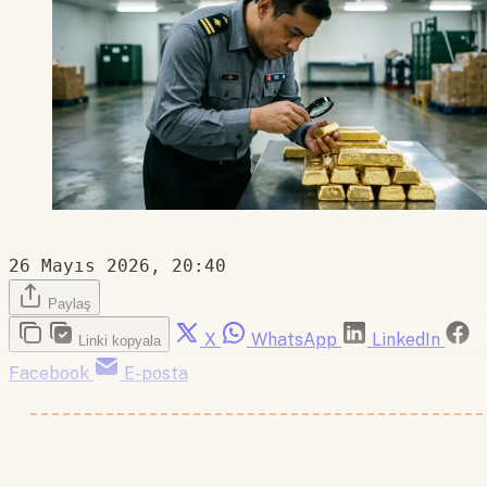
26 Mayıs 2026, 20:40
Paylaş
X
WhatsApp
LinkedIn
Linki kopyala
Facebook
E-posta