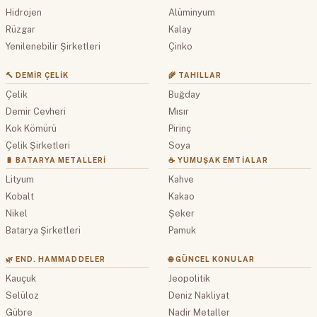
Hidrojen
Alüminyum
Rüzgar
Kalay
Yenilenebilir Şirketleri
Çinko
🔨 DEMIR ÇELIK
🌾 TAHILLAR
Çelik
Buğday
Demir Cevheri
Mısır
Kok Kömürü
Pirinç
Çelik Şirketleri
Soya
🔋 BATARYA METALLERI
☕ YUMUŞAK EMTIALAR
Lityum
Kahve
Kobalt
Kakao
Nikel
Şeker
Batarya Şirketleri
Pamuk
🌿 END. HAMMADDELER
🌐 GÜNCEL KONULAR
Kauçuk
Jeopolitik
Selüloz
Deniz Nakliyat
Gübre
Nadir Metaller