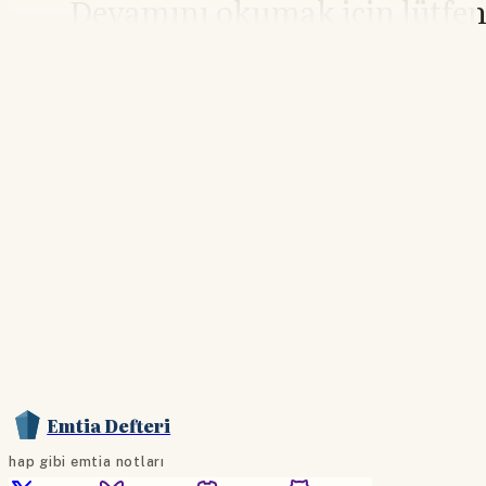
Devamını okumak için lütfe
giriş yapın
Hesabınız yoksa lütfen abone olun.
Hemen Abone Ol
Hesabınız var mı?
Giriş
Emtia Defteri
hap gibi emtia notları