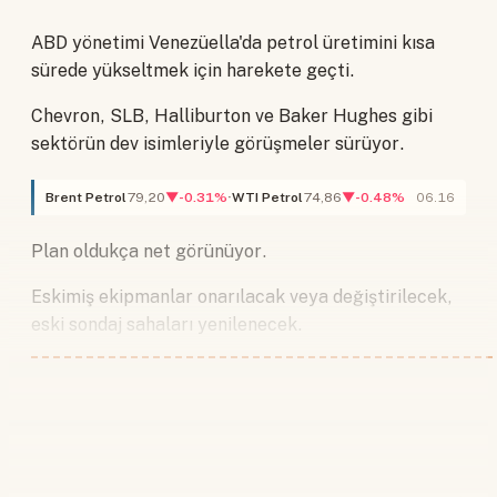
ABD yönetimi Venezüella'da petrol üretimini kısa
sürede yükseltmek için harekete geçti.
Chevron, SLB, Halliburton ve Baker Hughes gibi
sektörün dev isimleriyle görüşmeler sürüyor.
Brent Petrol
79,20
▼-0.31%
WTI Petrol
74,86
▼-0.48%
06.16
Plan oldukça net görünüyor.
Eskimiş ekipmanlar onarılacak veya değiştirilecek,
eski sondaj sahaları yenilenecek.