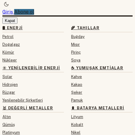
Giriş
Abone ol
Kapat
🛢 ENERJI
🌾 TAHILLAR
Petrol
Buğday
Doğalgaz
Mısır
Kömür
Pirinç
Nükleer
Soya
☀️ YENILENEBILIR ENERJI
☕ YUMUŞAK EMTIALAR
Solar
Kahve
Hidrojen
Kakao
Rüzgar
Şeker
Yenilenebilir Şirketleri
Pamuk
🥇 DEĞERLI METALLER
🔋 BATARYA METALLERI
Altın
Lityum
Gümüş
Kobalt
Platinyum
Nikel