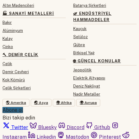
Altın Madencileri
Batarya Şirketleri
🏭 SANAYI METALLERI
🌿 ENDÜSTRIYEL
HAMMADDELER
Bakır
Kauçuk
Alüminyum
Selüloz
Kalay
Gübre
Çinko
Bitkisel Yağ
🔨 DEMIR ÇELIK
🌐 GÜNCEL KONULAR
Çelik
Jeopolitik
Demir Cevheri
Elektrik Altyapısı
Kok Kömürü
Deniz Nakliyat
Çelik Şirketleri
Nadir Metaller
🌎 Amerika
🌏 Asya
🌍 Afrika
🌍 Avrupa
Abone ol
Bizi takip edin
Twitter
Bluesky
Discord
Github
Instagram
Linkedin
Mastodon
Pinterest