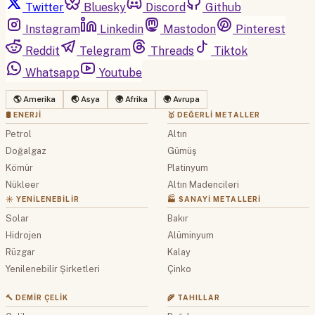
Twitter
Bluesky
Discord
Github
Instagram
Linkedin
Mastodon
Pinterest
Reddit
Telegram
Threads
Tiktok
Whatsapp
Youtube
🌎 Amerika
🌏 Asya
🌍 Afrika
🌍 Avrupa
🛢 ENERJI
🥇 DEĞERLI METALLER
Petrol
Altın
Doğalgaz
Gümüş
Kömür
Platinyum
Nükleer
Altın Madencileri
☀️ YENILENEBILIR
🏭 SANAYI METALLERI
Solar
Bakır
Hidrojen
Alüminyum
Rüzgar
Kalay
Yenilenebilir Şirketleri
Çinko
🔨 DEMIR ÇELIK
🌾 TAHILLAR