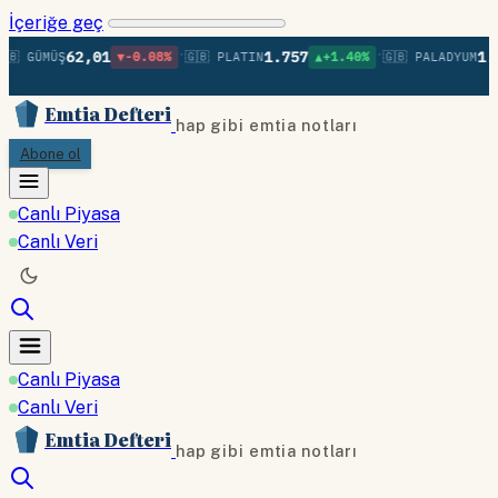
İçeriğe geç
•
•
62,01
1.757
1.37
🇧 GÜMÜŞ
▼-0.08%
🇬🇧 PLATIN
▲+1.40%
🇬🇧 PALADYUM
Emtia Defteri
hap gibi emtia notları
Abone ol
Canlı Piyasa
Canlı Veri
Canlı Piyasa
Canlı Veri
Emtia Defteri
hap gibi emtia notları