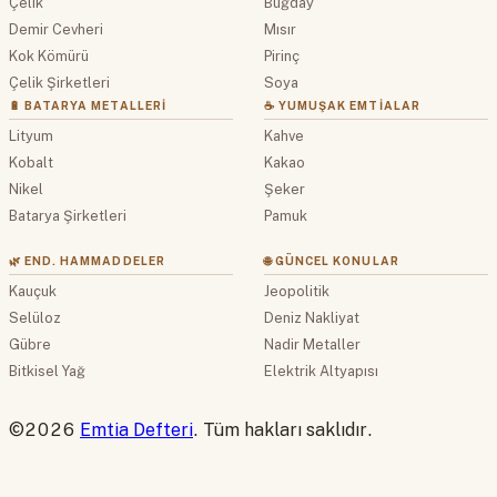
Çelik
Buğday
Demir Cevheri
Mısır
Kok Kömürü
Pirinç
Çelik Şirketleri
Soya
🔋 BATARYA METALLERI
☕ YUMUŞAK EMTIALAR
Lityum
Kahve
Kobalt
Kakao
Nikel
Şeker
Batarya Şirketleri
Pamuk
🌿 END. HAMMADDELER
🌐 GÜNCEL KONULAR
Kauçuk
Jeopolitik
Selüloz
Deniz Nakliyat
Gübre
Nadir Metaller
Bitkisel Yağ
Elektrik Altyapısı
©2026
Emtia Defteri
. Tüm hakları saklıdır.