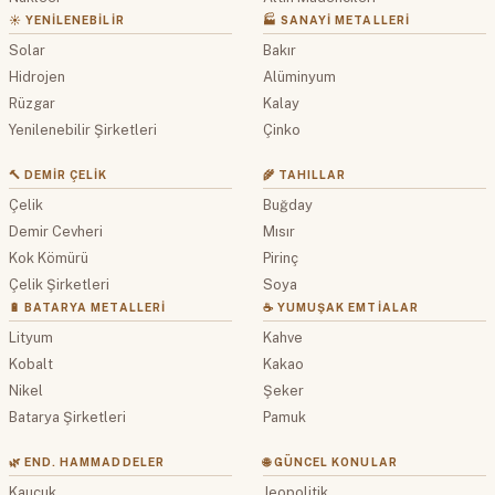
☀️ YENILENEBILIR
🏭 SANAYI METALLERI
Solar
Bakır
Hidrojen
Alüminyum
Rüzgar
Kalay
Yenilenebilir Şirketleri
Çinko
🔨 DEMIR ÇELIK
🌾 TAHILLAR
Çelik
Buğday
Demir Cevheri
Mısır
Kok Kömürü
Pirinç
Çelik Şirketleri
Soya
🔋 BATARYA METALLERI
☕ YUMUŞAK EMTIALAR
Lityum
Kahve
Kobalt
Kakao
Nikel
Şeker
Batarya Şirketleri
Pamuk
🌿 END. HAMMADDELER
🌐 GÜNCEL KONULAR
Kauçuk
Jeopolitik