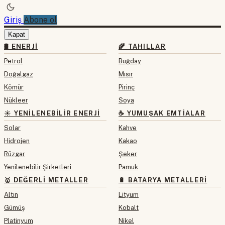
Giriş
Abone ol
Kapat
🛢 ENERJI
🌾 TAHILLAR
Petrol
Buğday
Doğalgaz
Mısır
Kömür
Pirinç
Nükleer
Soya
☀️ YENILENEBILIR ENERJI
☕ YUMUŞAK EMTIALAR
Solar
Kahve
Hidrojen
Kakao
Rüzgar
Şeker
Yenilenebilir Şirketleri
Pamuk
🥇 DEĞERLI METALLER
🔋 BATARYA METALLERI
Altın
Lityum
Gümüş
Kobalt
Platinyum
Nikel