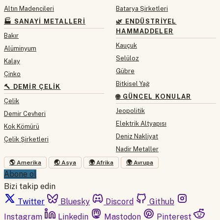
Altın Madencileri
Batarya Şirketleri
🏭 SANAYI METALLERI
🌿 ENDÜSTRIYEL
HAMMADDELER
Bakır
Kauçuk
Alüminyum
Selüloz
Kalay
Gübre
Çinko
Bitkisel Yağ
🔨 DEMIR ÇELIK
🌐 GÜNCEL KONULAR
Çelik
Jeopolitik
Demir Cevheri
Elektrik Altyapısı
Kok Kömürü
Deniz Nakliyat
Çelik Şirketleri
Nadir Metaller
🌎 Amerika
🌏 Asya
🌍 Afrika
🌍 Avrupa
Abone ol
Bizi takip edin
Twitter
Bluesky
Discord
Github
Instagram
Linkedin
Mastodon
Pinterest