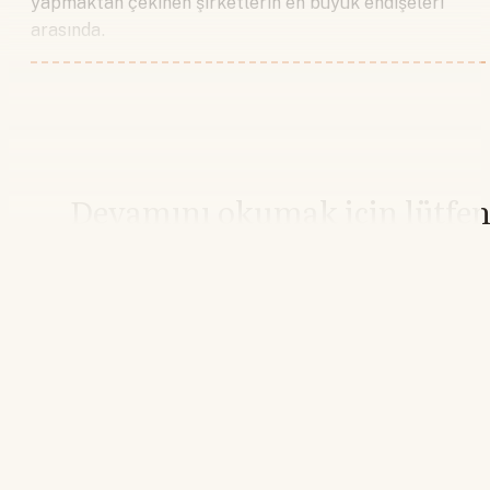
yapmaktan çekinen şirketlerin en büyük endişeleri
arasında.
Devamını okumak için lütfe
giriş yapın
Hesabınız yoksa lütfen abone olun.
Hemen Abone Ol
Hesabınız var mı?
Giriş