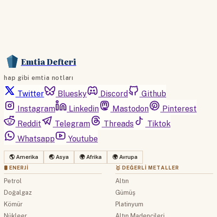
Emtia Defteri
hap gibi emtia notları
Twitter
Bluesky
Discord
Github
Instagram
Linkedin
Mastodon
Pinterest
Reddit
Telegram
Threads
Tiktok
Whatsapp
Youtube
🌎 Amerika
🌏 Asya
🌍 Afrika
🌍 Avrupa
🛢 ENERJI
🥇 DEĞERLI METALLER
Petrol
Altın
Doğalgaz
Gümüş
Kömür
Platinyum
Nükleer
Altın Madencileri