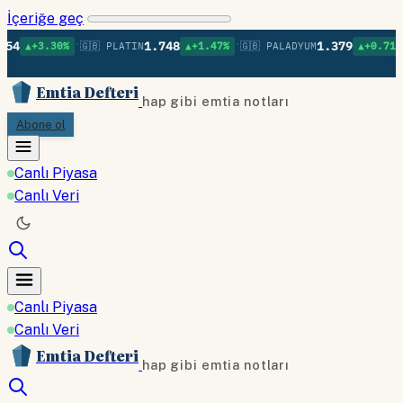
İçeriğe geç
•
•
•
4
1.748
1.379
▲+3.30%
🇬🇧 PLATIN
▲+1.47%
🇬🇧 PALADYUM
▲+0.71%
Emtia Defteri
hap gibi emtia notları
Abone ol
Canlı Piyasa
Canlı Veri
Canlı Piyasa
Canlı Veri
Emtia Defteri
hap gibi emtia notları