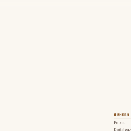
Devamını okumak için lütfen giriş
Hesabınız yoksa lütfen abone olun.
Hemen Abone Ol
Hesabınız var mı?
Giriş
🛢 ENERJI
Petrol
Doğalga