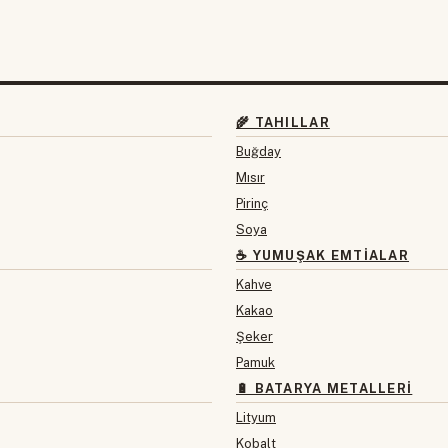
🌾 TAHILLAR
Buğday
Mısır
Pirinç
Soya
☕ YUMUŞAK EMTIALAR
Kahve
Kakao
Şeker
Pamuk
🔋 BATARYA METALLERI
Lityum
Kobalt