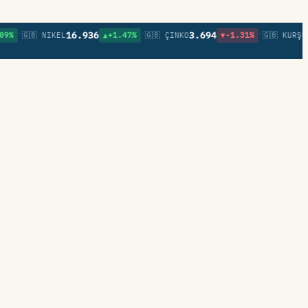
•
•
•
16.936
3.694
0,8
🇬🇧 NIKEL
▲+1.47%
🇬🇧 ÇINKO
▼-1.31%
🇬🇧 KURŞUN