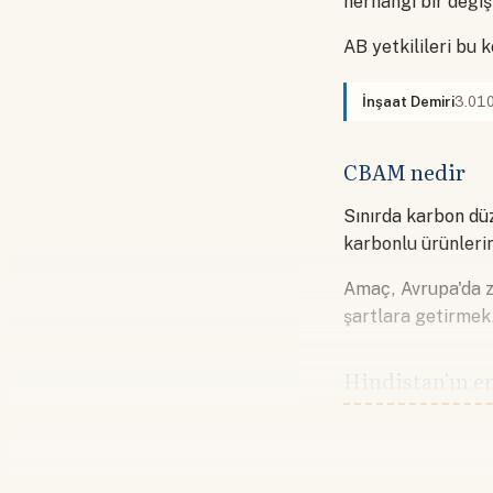
herhangi bir değiş
AB yetkilileri bu 
İnşaat Demiri
3.010
CBAM nedir
Sınırda karbon dü
karbonlu ürünleri
Amaç, Avrupa'da za
şartlara getirmek
Hindistan'ın e