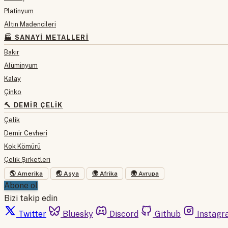
Platinyum
Altın Madencileri
🏭 SANAYI METALLERI
Bakır
Alüminyum
Kalay
Çinko
🔨 DEMIR ÇELIK
Çelik
Demir Cevheri
Kok Kömürü
Çelik Şirketleri
🌎 Amerika
🌏 Asya
🌍 Afrika
🌍 Avrupa
Abone ol
Bizi takip edin
Twitter
Bluesky
Discord
Github
Instagr