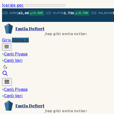
İçeriğe geç
•
•
63,60
1.736
1.37
 GÜMÜŞ
▲+3.40%
🇬🇧 PLATIN
▲+0.78%
🇬🇧 PALADYUM
Emtia Defteri
hap gibi emtia notları
Giriş
Abone ol
Canlı Piyasa
Canlı Veri
Canlı Piyasa
Canlı Veri
Emtia Defteri
hap gibi emtia notları