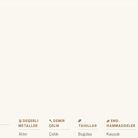
 yapın
🥇 DEĞERLI
🔨 DEMIR
🌾
🌿 END.
METALLER
ÇELIK
TAHILLAR
HAMMADDELER
Altın
Çelik
Buğday
Kauçuk
z