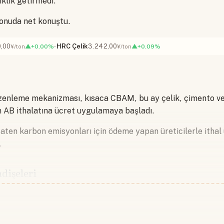
iklik getirmedi.
konuda net konuştu.
,00
HRC Çelik
3.242,00
▲+0.00%
▲+0.09%
¥/ton
¥/ton
zenleme mekanizması, kısaca CBAM, bu ay çelik, çimento ve
n AB ithalatına ücret uygulamaya başladı.
ten karbon emisyonları için ödeme yapan üreticilerle ithal 
.
ndişeleri