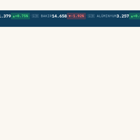
•
•
9
14.658
3.257
▲+0.75%
🇬🇧 BAKIR
▼-1.92%
🇬🇧 ALÜMINYUM
▲+0.09%