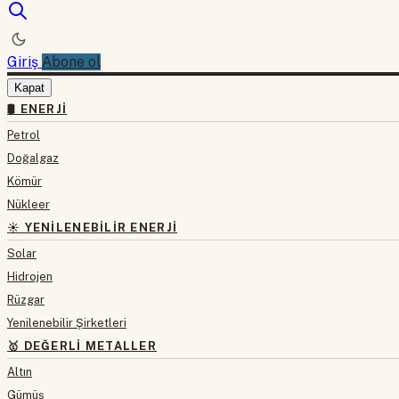
Giriş
Abone ol
Kapat
🛢 ENERJI
Petrol
Doğalgaz
Kömür
Nükleer
☀️ YENILENEBILIR ENERJI
Solar
Hidrojen
Rüzgar
Yenilenebilir Şirketleri
🥇 DEĞERLI METALLER
Altın
Gümüş