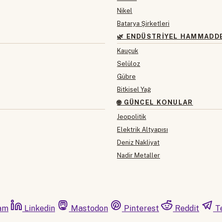
Nikel
Batarya Şirketleri
🌿 ENDÜSTRIYEL HAMMADD
Kauçuk
Selüloz
Gübre
Bitkisel Yağ
🌐 GÜNCEL KONULAR
Jeopolitik
Elektrik Altyapısı
Deniz Nakliyat
Nadir Metaller
am
Linkedin
Mastodon
Pinterest
Reddit
T