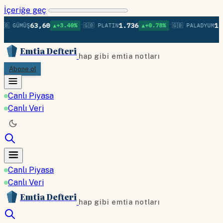
İçeriğe geç
•
•
63,60
1.736
1.3
🇧 GÜMÜŞ
▲+3.40%
🇬🇧 PLATIN
▲+0.78%
🇬🇧 PALADYUM
Emtia Defteri
hap gibi emtia notları
Abone ol
Canlı Piyasa
Canlı Veri
Canlı Piyasa
Canlı Veri
Emtia Defteri
hap gibi emtia notları