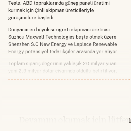
Tesla, ABD topraklarında güneş paneli üretimi
kurmak için Çinli ekipman üreticileriyle
görüşmelere başladı.
Dünyanın en büyük serigrafi ekipmanı üreticisi
Suzhou Maxwell Technologies başta olmak üzere
Shenzhen S.C New Energy ve Laplace Renewable
Energy potansiyel tedarikçiler arasında yer alıyor.
Toplam sipariş değerinin yaklaşık 20 milyar yuan,
yani 2,9 milyar dolar civarında olduğu belirtiliyor.
Devamını okumak için lütfe
giriş yapın