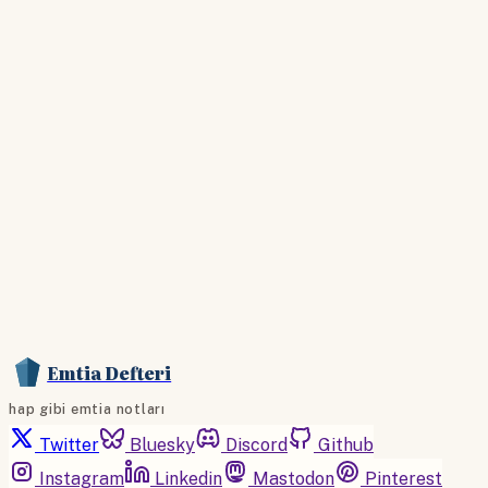
Hesabınız yoksa lütfen abone olun.
Hemen Abone Ol
Hesabınız var mı?
Giriş
Emtia Defteri
hap gibi emtia notları
Twitter
Bluesky
Discord
Github
Instagram
Linkedin
Mastodon
Pinterest