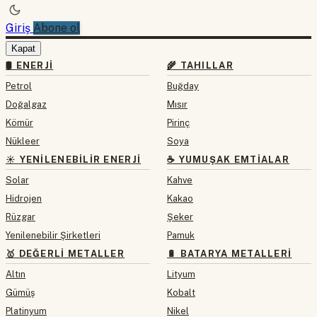
Giriş
Abone ol
Kapat
🛢 ENERJI
🌾 TAHILLAR
Petrol
Buğday
Doğalgaz
Mısır
Kömür
Pirinç
Nükleer
Soya
☀️ YENILENEBILIR ENERJI
☕ YUMUŞAK EMTIALAR
Solar
Kahve
Hidrojen
Kakao
Rüzgar
Şeker
Yenilenebilir Şirketleri
Pamuk
🥇 DEĞERLI METALLER
🔋 BATARYA METALLERI
Altın
Lityum
Gümüş
Kobalt
Platinyum
Nikel