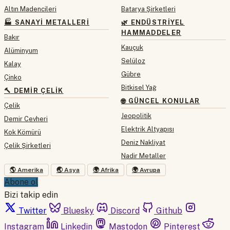
Altın Madencileri
Batarya Şirketleri
🏭 SANAYI METALLERI
🌿 ENDÜSTRIYEL
HAMMADDELER
Bakır
Kauçuk
Alüminyum
Selüloz
Kalay
Gübre
Çinko
Bitkisel Yağ
🔨 DEMIR ÇELIK
🌐 GÜNCEL KONULAR
Çelik
Jeopolitik
Demir Cevheri
Elektrik Altyapısı
Kok Kömürü
Deniz Nakliyat
Çelik Şirketleri
Nadir Metaller
🌎 Amerika
🌏 Asya
🌍 Afrika
🌍 Avrupa
Abone ol
Bizi takip edin
Twitter
Bluesky
Discord
Github
Instagram
Linkedin
Mastodon
Pinterest