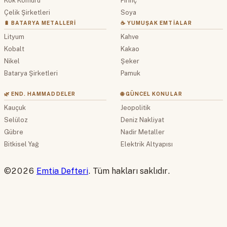
Kok Kömürü
Pirinç
Çelik Şirketleri
Soya
🔋 BATARYA METALLERI
☕ YUMUŞAK EMTIALAR
Lityum
Kahve
Kobalt
Kakao
Nikel
Şeker
Batarya Şirketleri
Pamuk
🌿 END. HAMMADDELER
🌐 GÜNCEL KONULAR
Kauçuk
Jeopolitik
Selüloz
Deniz Nakliyat
Gübre
Nadir Metaller
Bitkisel Yağ
Elektrik Altyapısı
©2026
Emtia Defteri
. Tüm hakları saklıdır.