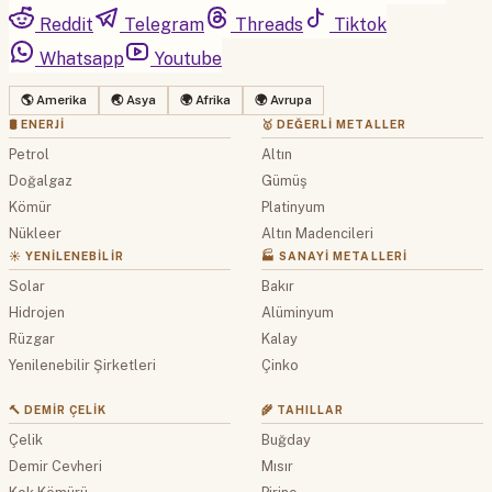
Reddit
Telegram
Threads
Tiktok
Whatsapp
Youtube
🌎 Amerika
🌏 Asya
🌍 Afrika
🌍 Avrupa
🛢 ENERJI
🥇 DEĞERLI METALLER
Petrol
Altın
Doğalgaz
Gümüş
Kömür
Platinyum
Nükleer
Altın Madencileri
☀️ YENILENEBILIR
🏭 SANAYI METALLERI
Solar
Bakır
Hidrojen
Alüminyum
Rüzgar
Kalay
Yenilenebilir Şirketleri
Çinko
🔨 DEMIR ÇELIK
🌾 TAHILLAR
Çelik
Buğday
Demir Cevheri
Mısır