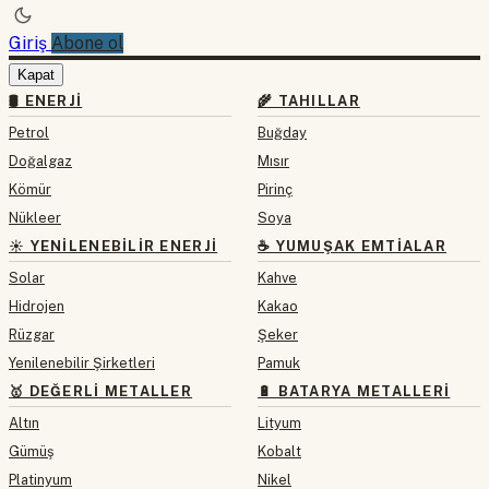
Giriş
Abone ol
Kapat
🛢 ENERJI
🌾 TAHILLAR
Petrol
Buğday
Doğalgaz
Mısır
Kömür
Pirinç
Nükleer
Soya
☀️ YENILENEBILIR ENERJI
☕ YUMUŞAK EMTIALAR
Solar
Kahve
Hidrojen
Kakao
Rüzgar
Şeker
Yenilenebilir Şirketleri
Pamuk
🥇 DEĞERLI METALLER
🔋 BATARYA METALLERI
Altın
Lityum
Gümüş
Kobalt
Platinyum
Nikel