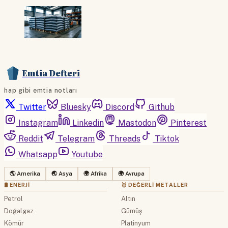
Emtia Defteri
hap gibi emtia notları
Twitter
Bluesky
Discord
Github
Instagram
Linkedin
Mastodon
Pinterest
Reddit
Telegram
Threads
Tiktok
Whatsapp
Youtube
🌎 Amerika
🌏 Asya
🌍 Afrika
🌍 Avrupa
🛢 ENERJI
🥇 DEĞERLI METALLER
Petrol
Altın
Doğalgaz
Gümüş
Kömür
Platinyum