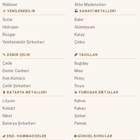
Nükleer
Altın Madencileri
☀️ YENILENEBILIR
🏭 SANAYI METALLERI
Solar
Bakır
Hidrojen
Alüminyum
Rüzgar
Kalay
Yenilenebilir Şirketleri
Çinko
🔨 DEMIR ÇELIK
🌾 TAHILLAR
Çelik
Buğday
Demir Cevheri
Mısır
Kok Kömürü
Pirinç
Çelik Şirketleri
Soya
🔋 BATARYA METALLERI
☕ YUMUŞAK EMTIALAR
Lityum
Kahve
Kobalt
Kakao
Nikel
Şeker
Batarya Şirketleri
Pamuk
🌿 END. HAMMADDELER
🌐 GÜNCEL KONULAR