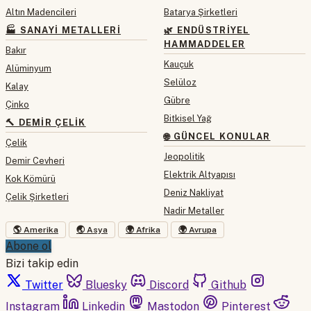
Altın Madencileri
Batarya Şirketleri
🏭 SANAYI METALLERI
🌿 ENDÜSTRIYEL
HAMMADDELER
Bakır
Kauçuk
Alüminyum
Selüloz
Kalay
Gübre
Çinko
Bitkisel Yağ
🔨 DEMIR ÇELIK
🌐 GÜNCEL KONULAR
Çelik
Jeopolitik
Demir Cevheri
Elektrik Altyapısı
Kok Kömürü
Deniz Nakliyat
Çelik Şirketleri
Nadir Metaller
🌎 Amerika
🌏 Asya
🌍 Afrika
🌍 Avrupa
Abone ol
Bizi takip edin
Twitter
Bluesky
Discord
Github
Instagram
Linkedin
Mastodon
Pinterest