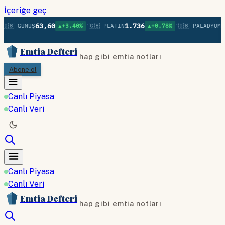
İçeriğe geç
•
•
63,60
1.736
1
🇬🇧 GÜMÜŞ
▲+3.40%
🇬🇧 PLATIN
▲+0.78%
🇬🇧 PALADYUM
Emtia Defteri
hap gibi emtia notları
Abone ol
Canlı Piyasa
Canlı Veri
Canlı Piyasa
Canlı Veri
Emtia Defteri
hap gibi emtia notları