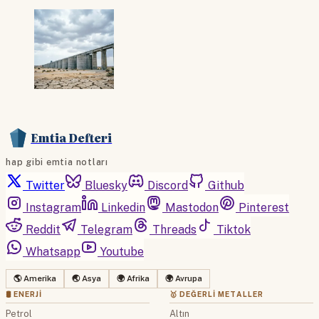
Emtia Defteri
hap gibi emtia notları
Twitter
Bluesky
Discord
Github
Instagram
Linkedin
Mastodon
Pinterest
Reddit
Telegram
Threads
Tiktok
Whatsapp
Youtube
🌎 Amerika
🌏 Asya
🌍 Afrika
🌍 Avrupa
🛢 ENERJI
🥇 DEĞERLI METALLER
Petrol
Altın