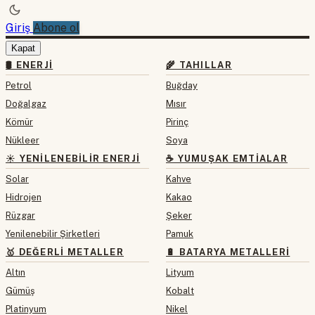
Giriş
Abone ol
Kapat
🛢 ENERJI
🌾 TAHILLAR
Petrol
Buğday
Doğalgaz
Mısır
Kömür
Pirinç
Nükleer
Soya
☀️ YENILENEBILIR ENERJI
☕ YUMUŞAK EMTIALAR
Solar
Kahve
Hidrojen
Kakao
Rüzgar
Şeker
Yenilenebilir Şirketleri
Pamuk
🥇 DEĞERLI METALLER
🔋 BATARYA METALLERI
Altın
Lityum
Gümüş
Kobalt
Platinyum
Nikel