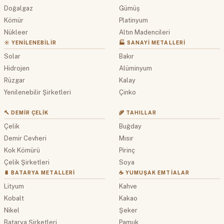
Doğalgaz
Gümüş
Kömür
Platinyum
Nükleer
Altın Madencileri
☀️ YENILENEBILIR
🏭 SANAYI METALLERI
Solar
Bakır
Hidrojen
Alüminyum
Rüzgar
Kalay
Yenilenebilir Şirketleri
Çinko
🔨 DEMIR ÇELIK
🌾 TAHILLAR
Çelik
Buğday
Demir Cevheri
Mısır
Kok Kömürü
Pirinç
Çelik Şirketleri
Soya
🔋 BATARYA METALLERI
☕ YUMUŞAK EMTIALAR
Lityum
Kahve
Kobalt
Kakao
Nikel
Şeker
Batarya Şirketleri
Pamuk