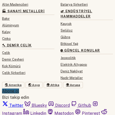
Altın Madencileri
Batarya Şirketleri
🏭 SANAYI METALLERI
🌿 ENDÜSTRIYEL
HAMMADDELER
Bakır
Kauçuk
Alüminyum
Selüloz
Kalay
Gübre
Çinko
Bitkisel Yağ
🔨 DEMIR ÇELIK
🌐 GÜNCEL KONULAR
Çelik
Jeopolitik
Demir Cevheri
Elektrik Altyapısı
Kok Kömürü
Deniz Nakliyat
Çelik Şirketleri
Nadir Metaller
🌎 Amerika
🌏 Asya
🌍 Afrika
🌍 Avrupa
Abone ol
Bizi takip edin
Twitter
Bluesky
Discord
Github
Instagram
Linkedin
Mastodon
Pinterest