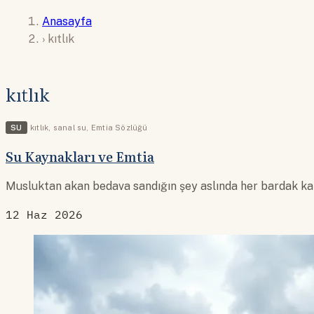
Anasayfa
›
kıtlık
kıtlık
SU
kıtlık
,
sanal su
,
Emtia Sözlüğü
Su Kaynakları ve Emtia
Musluktan akan bedava sandığın şey aslında her bardak kahv
12 Haz 2026