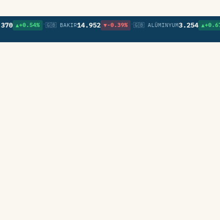
•
•
•
14.952
3.254
▲+0.54%
🇬🇧 BAKIR
▼-0.39%
🇬🇧 ALÜMINYUM
▲+0.67%