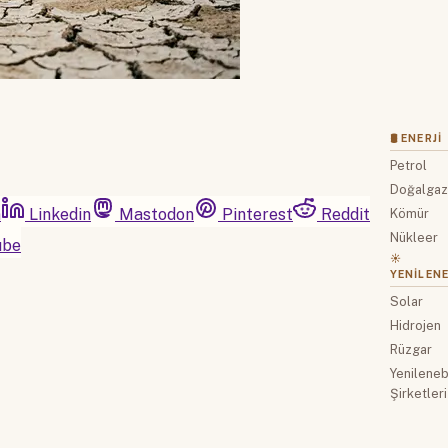
🛢 ENERJI
Petrol
Doğalga
m
Linkedin
Mastodon
Pinterest
Reddit
Kömür
Nükleer
ube
☀️
YENILENE
Solar
Hidrojen
Rüzgar
Yenilenebi
Şirketleri