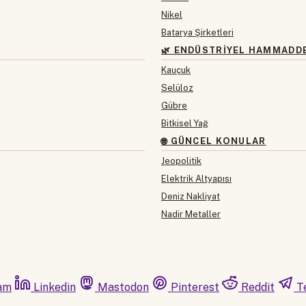
Nikel
Batarya Şirketleri
🌿 ENDÜSTRIYEL HAMMADD
Kauçuk
Selüloz
Gübre
Bitkisel Yağ
🌐 GÜNCEL KONULAR
Jeopolitik
Elektrik Altyapısı
Deniz Nakliyat
Nadir Metaller
am
Linkedin
Mastodon
Pinterest
Reddit
T