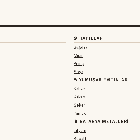
🌾 TAHILLAR
Buğday
Mısır
Pirinç
Soya
☕ YUMUŞAK EMTIALAR
Kahve
Kakao
Şeker
Pamuk
🔋 BATARYA METALLERI
Lityum
Kobalt