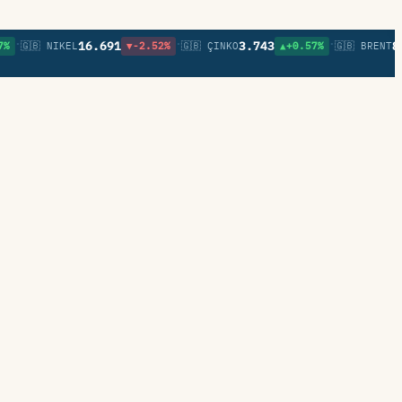
•
•
16.691
3.743
83,0
🇬🇧 NIKEL
▼-2.52%
🇬🇧 ÇINKO
▲+0.57%
🇬🇧 BRENT