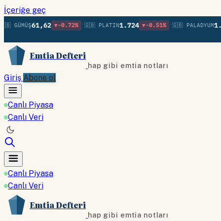
İçeriğe geç
•
•
61,62
1.724
1.370
 GÜMÜŞ
▼-0.72%
🇬🇧 PLATIN
▼-0.51%
🇬🇧 PALADYUM
Emtia Defteri
hap gibi emtia notları
Giriş
Abone ol
Canlı Piyasa
Canlı Veri
Canlı Piyasa
Canlı Veri
Emtia Defteri
hap gibi emtia notları