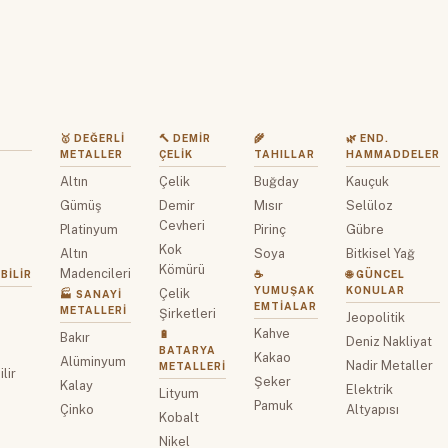
🥇 DEĞERLI
🔨 DEMIR
🌾
🌿 END.
METALLER
ÇELIK
TAHILLAR
HAMMADDELER
Altın
Çelik
Buğday
Kauçuk
z
Gümüş
Demir
Mısır
Selüloz
Cevheri
Platinyum
Pirinç
Gübre
Kok
Altın
Soya
Bitkisel Yağ
Kömürü
Madencileri
BILIR
☕
🌐 GÜNCEL
YUMUŞAK
KONULAR
Çelik
🏭 SANAYI
EMTIALAR
METALLERI
Şirketleri
Jeopolitik
Kahve
🔋
Bakır
Deniz Nakliyat
BATARYA
Kakao
Alüminyum
Nadir Metaller
METALLERI
lir
Şeker
Kalay
Elektrik
Lityum
Pamuk
Çinko
Altyapısı
Kobalt
Nikel