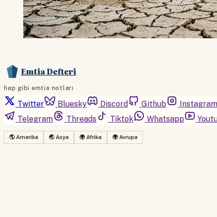
Emtia Defteri
hap gibi emtia notları
Twitter
Bluesky
Discord
Github
Instagra
Telegram
Threads
Tiktok
Whatsapp
Yout
🌎 Amerika
🌏 Asya
🌍 Afrika
🌍 Avrupa