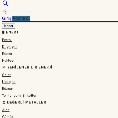
Giriş
Abone ol
Kapat
🛢 ENERJI
Petrol
Doğalgaz
Kömür
Nükleer
☀️ YENILENEBILIR ENERJI
Solar
Hidrojen
Rüzgar
Yenilenebilir Şirketleri
🥇 DEĞERLI METALLER
Altın
Gümüş