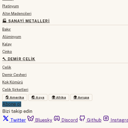
Platinyum
Altın Madencileri
🏭 SANAYI METALLERI
Bakır
Alüminyum
Kalay
Çinko
🔨 DEMIR ÇELIK
Çelik
Demir Cevheri
Kok Kömürü
Çelik Şirketleri
🌎 Amerika
🌏 Asya
🌍 Afrika
🌍 Avrupa
Abone ol
Bizi takip edin
Twitter
Bluesky
Discord
Github
Instagr