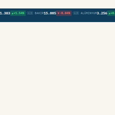
•
•
383
15.005
3.256
▲+1.54%
🇬🇧 BAKIR
▼-0.04%
🇬🇧 ALÜMINYUM
▲+0.76