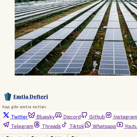
Emtia Defteri
hap gibi emtia notları
Twitter
Bluesky
Discord
Github
Instagra
Telegram
Threads
Tiktok
Whatsapp
Yout