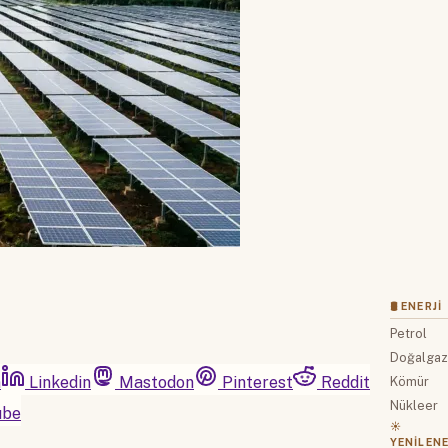
🛢 ENERJI
Petrol
Doğalga
m
Linkedin
Mastodon
Pinterest
Reddit
Kömür
Nükleer
ube
☀️
YENILENE