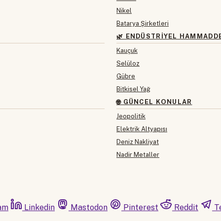
Nikel
Batarya Şirketleri
🌿 ENDÜSTRIYEL HAMMADD
Kauçuk
Selüloz
Gübre
Bitkisel Yağ
🌐 GÜNCEL KONULAR
Jeopolitik
Elektrik Altyapısı
Deniz Nakliyat
Nadir Metaller
am
Linkedin
Mastodon
Pinterest
Reddit
T