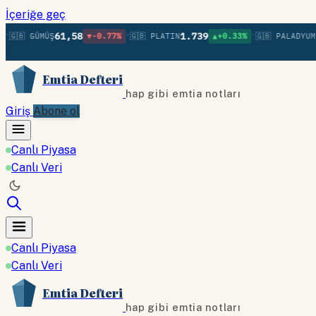
İçeriğe geç
•
•
61,58
1.739
1.
🇧 GÜMÜŞ
▼-0.77%
🇬🇧 PLATIN
▲+0.33%
🇬🇧 PALADYUM
Emtia Defteri
hap gibi emtia notları
Giriş
Abone ol
Canlı Piyasa
Canlı Veri
Canlı Piyasa
Canlı Veri
Emtia Defteri
hap gibi emtia notları