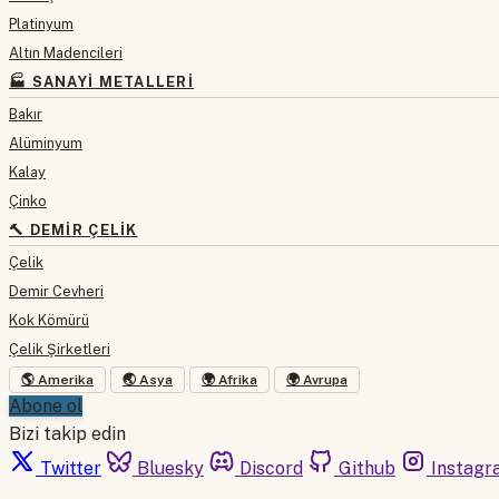
Platinyum
Altın Madencileri
🏭 SANAYI METALLERI
Bakır
Alüminyum
Kalay
Çinko
🔨 DEMIR ÇELIK
Çelik
Demir Cevheri
Kok Kömürü
Çelik Şirketleri
🌎 Amerika
🌏 Asya
🌍 Afrika
🌍 Avrupa
Abone ol
Bizi takip edin
Twitter
Bluesky
Discord
Github
Instagr