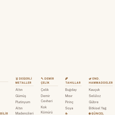
🥇 DEĞERLI
🔨 DEMIR
🌾
🌿 END.
METALLER
ÇELIK
TAHILLAR
HAMMADDELER
Altın
Çelik
Buğday
Kauçuk
z
Gümüş
Demir
Mısır
Selüloz
Cevheri
Platinyum
Pirinç
Gübre
Kok
Altın
Soya
Bitkisel Yağ
Kömürü
Madencileri
BILIR
☕
🌐 GÜNCEL