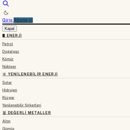
Giriş
Abone ol
Kapat
🛢 ENERJI
Petrol
Doğalgaz
Kömür
Nükleer
☀️ YENILENEBILIR ENERJI
Solar
Hidrojen
Rüzgar
Yenilenebilir Şirketleri
🥇 DEĞERLI METALLER
Altın
Gümüş