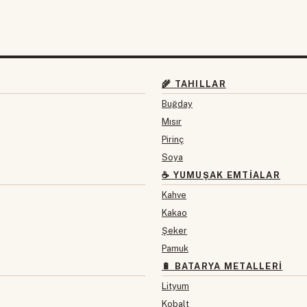
🌾 TAHILLAR
Buğday
Mısır
Pirinç
Soya
☕ YUMUŞAK EMTIALAR
Kahve
Kakao
Şeker
Pamuk
🔋 BATARYA METALLERI
Lityum
Kobalt