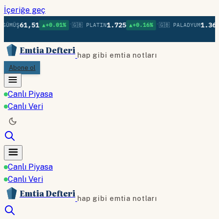
İçeriğe geç
•
•
61,51
1.725
1.369
 GÜMÜŞ
▲+0.01%
🇬🇧 PLATIN
▲+0.16%
🇬🇧 PALADYUM
Emtia Defteri
hap gibi emtia notları
Abone ol
Canlı Piyasa
Canlı Veri
Canlı Piyasa
Canlı Veri
Emtia Defteri
hap gibi emtia notları