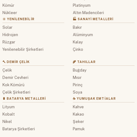
Kömür
Platinyum
Nükleer
Altın Madencileri
☀️ YENILENEBILIR
🏭 SANAYI METALLERI
Solar
Bakır
Hidrojen
Alüminyum
Rüzgar
Kalay
Yenilenebilir Şirketleri
Çinko
🔨 DEMIR ÇELIK
🌾 TAHILLAR
Çelik
Buğday
Demir Cevheri
Mısır
Kok Kömürü
Pirinç
Çelik Şirketleri
Soya
🔋 BATARYA METALLERI
☕ YUMUŞAK EMTIALAR
Lityum
Kahve
Kobalt
Kakao
Nikel
Şeker
Batarya Şirketleri
Pamuk