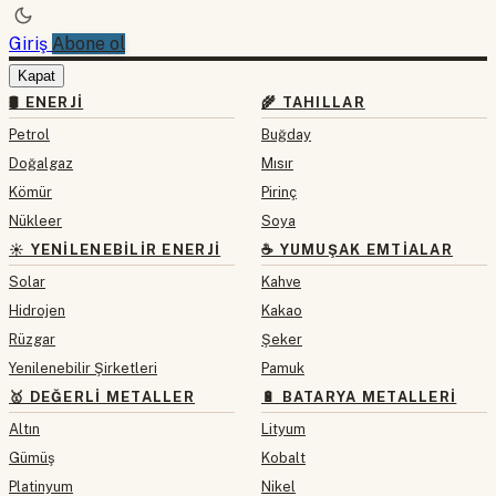
Giriş
Abone ol
Kapat
🛢 ENERJI
🌾 TAHILLAR
Petrol
Buğday
Doğalgaz
Mısır
Kömür
Pirinç
Nükleer
Soya
☀️ YENILENEBILIR ENERJI
☕ YUMUŞAK EMTIALAR
Solar
Kahve
Hidrojen
Kakao
Rüzgar
Şeker
Yenilenebilir Şirketleri
Pamuk
🥇 DEĞERLI METALLER
🔋 BATARYA METALLERI
Altın
Lityum
Gümüş
Kobalt
Platinyum
Nikel