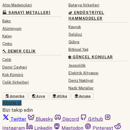
Altın Madencileri
Batarya Şirketleri
🏭 SANAYI METALLERI
🌿 ENDÜSTRIYEL
HAMMADDELER
Bakır
Kauçuk
Alüminyum
Selüloz
Kalay
Gübre
Çinko
Bitkisel Yağ
🔨 DEMIR ÇELIK
🌐 GÜNCEL KONULAR
Çelik
Jeopolitik
Demir Cevheri
Elektrik Altyapısı
Kok Kömürü
Deniz Nakliyat
Çelik Şirketleri
Nadir Metaller
🌎 Amerika
🌏 Asya
🌍 Afrika
🌍 Avrupa
Abone ol
Bizi takip edin
Twitter
Bluesky
Discord
Github
Instagram
Linkedin
Mastodon
Pinterest