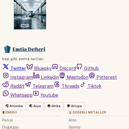
Emtia Defteri
hap gibi emtia notları
Twitter
Bluesky
Discord
Github
Instagram
Linkedin
Mastodon
Pinterest
Reddit
Telegram
Threads
Tiktok
Whatsapp
Youtube
🌎 Amerika
🌏 Asya
🌍 Afrika
🌍 Avrupa
🛢 ENERJI
🥇 DEĞERLI METALLER
Petrol
Altın
Doğalgaz
Gümüş