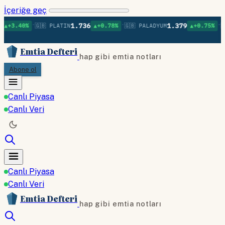
İçeriğe geç
•
•
•
1.736
1.379
🇬🇧 PLATIN
▲+0.78%
🇬🇧 PALADYUM
▲+0.75%
🇬🇧 BAKIR
Emtia Defteri
hap gibi emtia notları
Abone ol
Canlı Piyasa
Canlı Veri
Canlı Piyasa
Canlı Veri
Emtia Defteri
hap gibi emtia notları