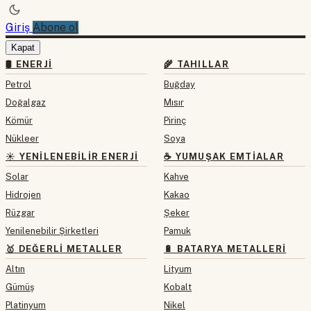
Giriş
Abone ol
Kapat
🛢 ENERJI
🌾 TAHILLAR
Petrol
Buğday
Doğalgaz
Mısır
Kömür
Pirinç
Nükleer
Soya
☀️ YENILENEBILIR ENERJI
☕ YUMUŞAK EMTIALAR
Solar
Kahve
Hidrojen
Kakao
Rüzgar
Şeker
Yenilenebilir Şirketleri
Pamuk
🥇 DEĞERLI METALLER
🔋 BATARYA METALLERI
Altın
Lityum
Gümüş
Kobalt
Platinyum
Nikel