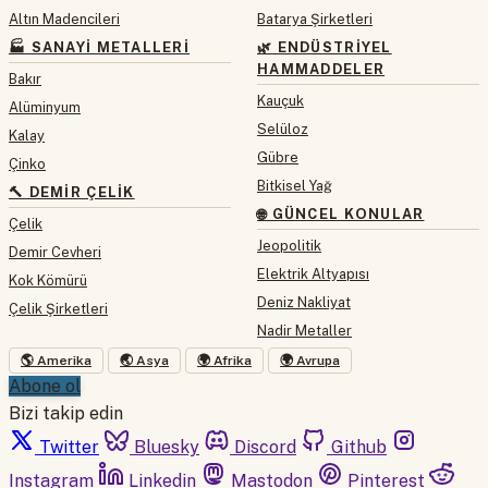
Altın Madencileri
Batarya Şirketleri
🏭 SANAYI METALLERI
🌿 ENDÜSTRIYEL
HAMMADDELER
Bakır
Kauçuk
Alüminyum
Selüloz
Kalay
Gübre
Çinko
Bitkisel Yağ
🔨 DEMIR ÇELIK
🌐 GÜNCEL KONULAR
Çelik
Jeopolitik
Demir Cevheri
Elektrik Altyapısı
Kok Kömürü
Deniz Nakliyat
Çelik Şirketleri
Nadir Metaller
🌎 Amerika
🌏 Asya
🌍 Afrika
🌍 Avrupa
Abone ol
Bizi takip edin
Twitter
Bluesky
Discord
Github
Instagram
Linkedin
Mastodon
Pinterest