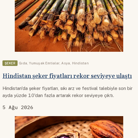
ŞEKER
Gıda
,
Yumuşak Emtialar
,
Asya
,
Hindistan
Hindistan şeker fiyatları rekor seviyeye ulaştı
Hindistan'da şeker fiyatları, sıkı arz ve festival talebiyle son bir
ayda yüzde 10'dan fazla artarak rekor seviyeye çıktı.
5 Ağu 2026