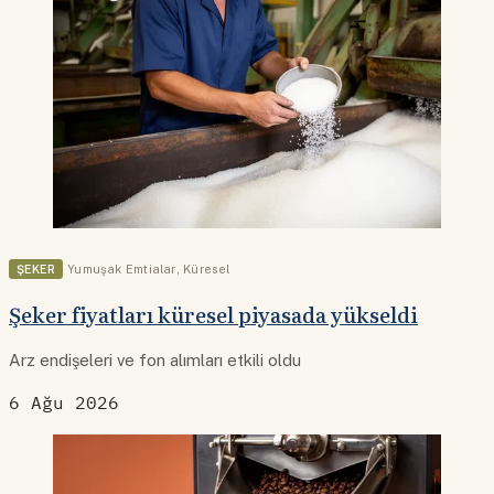
ŞEKER
Yumuşak Emtialar
,
Küresel
Şeker fiyatları küresel piyasada yükseldi
Arz endişeleri ve fon alımları etkili oldu
6 Ağu 2026