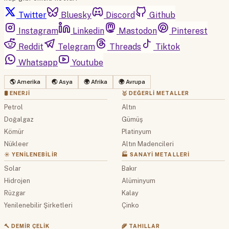
Twitter
Bluesky
Discord
Github
Instagram
Linkedin
Mastodon
Pinterest
Reddit
Telegram
Threads
Tiktok
Whatsapp
Youtube
🌎 Amerika
🌏 Asya
🌍 Afrika
🌍 Avrupa
🛢 ENERJI
🥇 DEĞERLI METALLER
Petrol
Altın
Doğalgaz
Gümüş
Kömür
Platinyum
Nükleer
Altın Madencileri
☀️ YENILENEBILIR
🏭 SANAYI METALLERI
Solar
Bakır
Hidrojen
Alüminyum
Rüzgar
Kalay
Yenilenebilir Şirketleri
Çinko
🔨 DEMIR ÇELIK
🌾 TAHILLAR