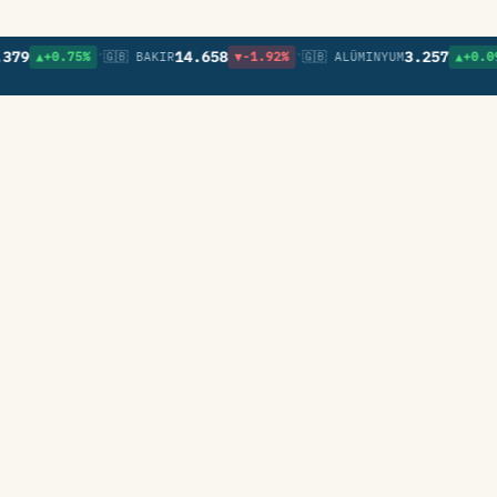
•
•
•
14.658
3.257
▲+0.75%
🇬🇧 BAKIR
▼-1.92%
🇬🇧 ALÜMINYUM
▲+0.09%