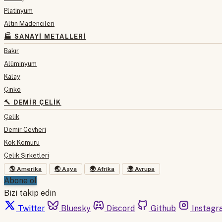
Platinyum
Altın Madencileri
🏭 SANAYI METALLERI
Bakır
Alüminyum
Kalay
Çinko
🔨 DEMIR ÇELIK
Çelik
Demir Cevheri
Kok Kömürü
Çelik Şirketleri
🌎 Amerika
🌏 Asya
🌍 Afrika
🌍 Avrupa
Abone ol
Bizi takip edin
Twitter
Bluesky
Discord
Github
Instagr