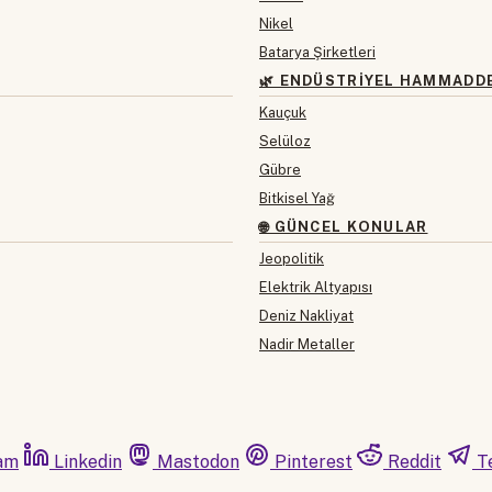
Nikel
Batarya Şirketleri
🌿 ENDÜSTRIYEL HAMMADD
Kauçuk
Selüloz
Gübre
Bitkisel Yağ
🌐 GÜNCEL KONULAR
Jeopolitik
Elektrik Altyapısı
Deniz Nakliyat
Nadir Metaller
am
Linkedin
Mastodon
Pinterest
Reddit
T