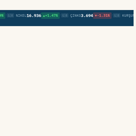
•
•
16.936
3.694
0,8
🇬🇧 NIKEL
▲+1.47%
🇬🇧 ÇINKO
▼-1.31%
🇬🇧 KURŞUN