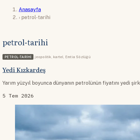
Anasayfa
›
petrol-tarihi
petrol-tarihi
PETROL-TARIHI
jeopolitik
,
kartel
,
Emtia Sözlüğü
Yedi Kızkardeş
Yarım yüzyıl boyunca dünyanın petrolünün fiyatını yedi şirk
5 Tem 2026