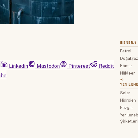
🛢 ENERJI
Petrol
Doğalga
m
Linkedin
Mastodon
Pinterest
Reddit
Kömür
Nükleer
ube
☀️
YENILENE
Solar
Hidrojen
Rüzgar
Yenilenebi
Şirketleri