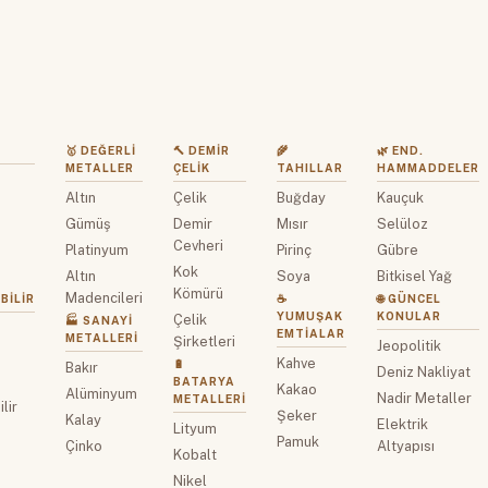
🥇 DEĞERLI
🔨 DEMIR
🌾
🌿 END.
METALLER
ÇELIK
TAHILLAR
HAMMADDELER
Altın
Çelik
Buğday
Kauçuk
z
Gümüş
Demir
Mısır
Selüloz
Cevheri
Platinyum
Pirinç
Gübre
Kok
Altın
Soya
Bitkisel Yağ
Kömürü
Madencileri
BILIR
☕
🌐 GÜNCEL
YUMUŞAK
KONULAR
Çelik
🏭 SANAYI
EMTIALAR
METALLERI
Şirketleri
Jeopolitik
Kahve
🔋
Bakır
Deniz Nakliyat
BATARYA
Kakao
Alüminyum
Nadir Metaller
METALLERI
lir
Şeker
Kalay
Elektrik
Lityum
Pamuk
Çinko
Altyapısı
Kobalt
Nikel