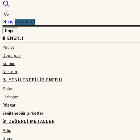
Giriş
Abone ol
Kapat
🛢 ENERJI
Petrol
Doğalgaz
Kömür
Nükleer
☀️ YENILENEBILIR ENERJI
Solar
Hidrojen
Rüzgar
Yenilenebilir Şirketleri
🥇 DEĞERLI METALLER
Altın
Gümüş