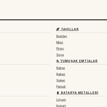
🌾 TAHILLAR
Buğday
Mısır
Pirinç
Soya
☕ YUMUŞAK EMTIALAR
Kahve
Kakao
Şeker
Pamuk
🔋 BATARYA METALLERI
Lityum
Kobalt