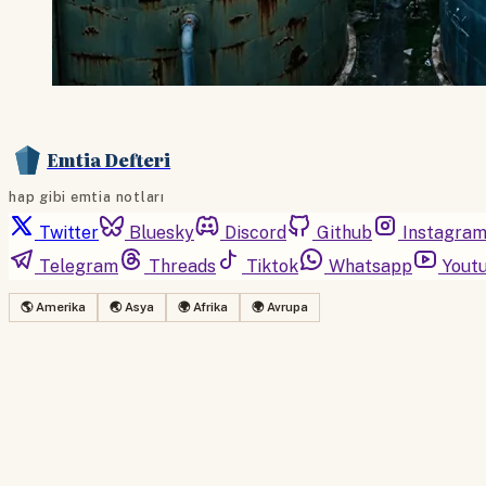
Emtia Defteri
hap gibi emtia notları
Twitter
Bluesky
Discord
Github
Instagra
Telegram
Threads
Tiktok
Whatsapp
Yout
🌎 Amerika
🌏 Asya
🌍 Afrika
🌍 Avrupa