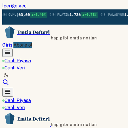
İçeriğe geç
•
•
63,60
1.736
1.379
 GÜMÜŞ
▲+3.40%
🇬🇧 PLATIN
▲+0.78%
🇬🇧 PALADYUM
Emtia Defteri
hap gibi emtia notları
Giriş
Abone ol
Canlı Piyasa
Canlı Veri
Canlı Piyasa
Canlı Veri
Emtia Defteri
hap gibi emtia notları