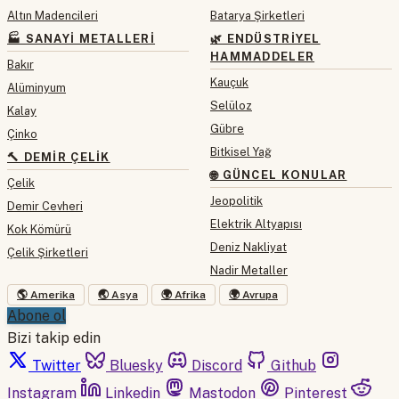
Altın Madencileri
Batarya Şirketleri
🏭 SANAYI METALLERI
🌿 ENDÜSTRIYEL
HAMMADDELER
Bakır
Kauçuk
Alüminyum
Selüloz
Kalay
Gübre
Çinko
Bitkisel Yağ
🔨 DEMIR ÇELIK
🌐 GÜNCEL KONULAR
Çelik
Jeopolitik
Demir Cevheri
Elektrik Altyapısı
Kok Kömürü
Deniz Nakliyat
Çelik Şirketleri
Nadir Metaller
🌎 Amerika
🌏 Asya
🌍 Afrika
🌍 Avrupa
Abone ol
Bizi takip edin
Twitter
Bluesky
Discord
Github
Instagram
Linkedin
Mastodon
Pinterest