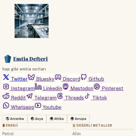
Emtia Defteri
hap gibi emtia notları
Twitter
Bluesky
Discord
Github
Instagram
Linkedin
Mastodon
Pinterest
Reddit
Telegram
Threads
Tiktok
Whatsapp
Youtube
🌎 Amerika
🌏 Asya
🌍 Afrika
🌍 Avrupa
🛢 ENERJI
🥇 DEĞERLI METALLER
Petrol
Altın