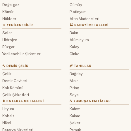
Doğalgaz
Gümüş
Kömür
Platinyum
Nükleer
Altın Madencileri
☀️ YENILENEBILIR
🏭 SANAYI METALLERI
Solar
Bakır
Hidrojen
Alüminyum
Rüzgar
Kalay
Yenilenebilir Şirketleri
Çinko
🔨 DEMIR ÇELIK
🌾 TAHILLAR
Çelik
Buğday
Demir Cevheri
Mısır
Kok Kömürü
Pirinç
Çelik Şirketleri
Soya
🔋 BATARYA METALLERI
☕ YUMUŞAK EMTIALAR
Lityum
Kahve
Kobalt
Kakao
Nikel
Şeker
Batarya Şirketleri
Pamuk