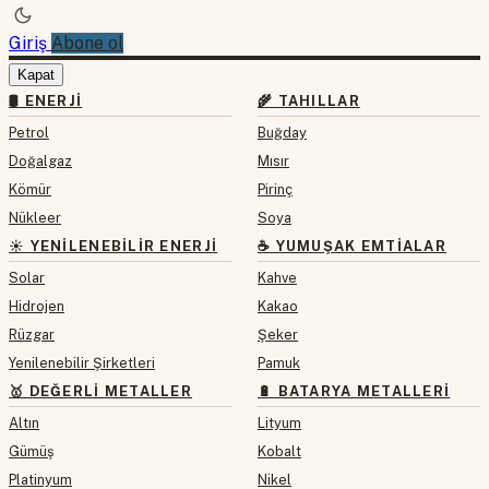
Giriş
Abone ol
Kapat
🛢 ENERJI
🌾 TAHILLAR
Petrol
Buğday
Doğalgaz
Mısır
Kömür
Pirinç
Nükleer
Soya
☀️ YENILENEBILIR ENERJI
☕ YUMUŞAK EMTIALAR
Solar
Kahve
Hidrojen
Kakao
Rüzgar
Şeker
Yenilenebilir Şirketleri
Pamuk
🥇 DEĞERLI METALLER
🔋 BATARYA METALLERI
Altın
Lityum
Gümüş
Kobalt
Platinyum
Nikel