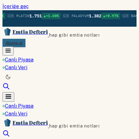
İçeriğe geç
•
•
•
1.751
1.382
%
🇬🇧 PLATIN
▲+1.60%
🇬🇧 PALADYUM
▲+0.97%
🇬🇧 BAKI
Emtia Defteri
hap gibi emtia notları
Abone ol
Canlı Piyasa
Canlı Veri
Canlı Piyasa
Canlı Veri
Emtia Defteri
hap gibi emtia notları