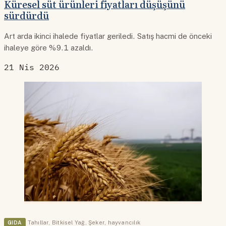
Küresel süt ürünleri fiyatları düşüşünü
sürdürdü
Art arda ikinci ihalede fiyatlar geriledi. Satış hacmi de önceki
ihaleye göre %9.1 azaldı.
21 Nis 2026
GIDA
Tahıllar
,
Bitkisel Yağ
,
Şeker
,
hayvancılık