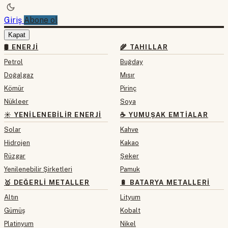
Giriş
Abone ol
Kapat
🛢 ENERJI
🌾 TAHILLAR
Petrol
Buğday
Doğalgaz
Mısır
Kömür
Pirinç
Nükleer
Soya
☀️ YENILENEBILIR ENERJI
☕ YUMUŞAK EMTIALAR
Solar
Kahve
Hidrojen
Kakao
Rüzgar
Şeker
Yenilenebilir Şirketleri
Pamuk
🥇 DEĞERLI METALLER
🔋 BATARYA METALLERI
Altın
Lityum
Gümüş
Kobalt
Platinyum
Nikel