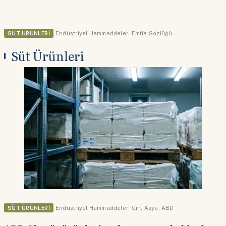
SÜT ÜRÜNLERI
Endüstriyel Hammaddeler
,
Emtia Sözlüğü
Süt Ürünleri
SÜT ÜRÜNLERI
Endüstriyel Hammaddeler
,
Çin
,
Asya
,
ABD