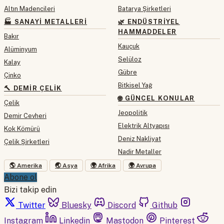
Altın Madencileri
Batarya Şirketleri
🏭 SANAYI METALLERI
🌿 ENDÜSTRIYEL
HAMMADDELER
Bakır
Kauçuk
Alüminyum
Selüloz
Kalay
Gübre
Çinko
Bitkisel Yağ
🔨 DEMIR ÇELIK
🌐 GÜNCEL KONULAR
Çelik
Jeopolitik
Demir Cevheri
Elektrik Altyapısı
Kok Kömürü
Deniz Nakliyat
Çelik Şirketleri
Nadir Metaller
🌎 Amerika
🌏 Asya
🌍 Afrika
🌍 Avrupa
Abone ol
Bizi takip edin
Twitter
Bluesky
Discord
Github
Instagram
Linkedin
Mastodon
Pinterest