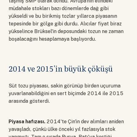
taşmış SMP olarak döndü. Avrupa'nın elindeki
müdahale stokları bazı dönemlerde dağ gibi
yükseldi ve bu birikmiş tozlar yıllarca piyasanın
tepesinde bir gölge gibi durdu. Alıcılar fiyat biraz
yükselince Brüksel'in deposundaki tozun ne zaman
boşalacağını hesaplamaya başlıyordu.
2014 ve 2015'in büyük çöküşü
Süt tozu piyasası, sakin görünüp birden uçuruma
yuvarlanabildiğini en sert biçimde 2014 ile 2015
arasında gösterdi.
Piyasa hafızası.
2014'te Çin'in dev alımları aniden
yavaşladı, çünkü ülke önceki yıl fazlasıyla stok
yapmıştı. Tam o sırada Rusya, Batı'ya kestiği