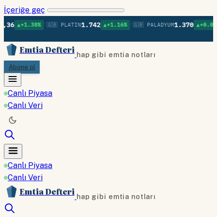
İçeriğe geç
•
•
•
1.742
1.370
.38%
🇬🇧 PLATIN
▲+1.16%
🇬🇧 PALADYUM
▲+0.09%
🇬🇧 B
Emtia Defteri
hap gibi emtia notları
Abone ol
Canlı Piyasa
Canlı Veri
Canlı Piyasa
Canlı Veri
Emtia Defteri
hap gibi emtia notları