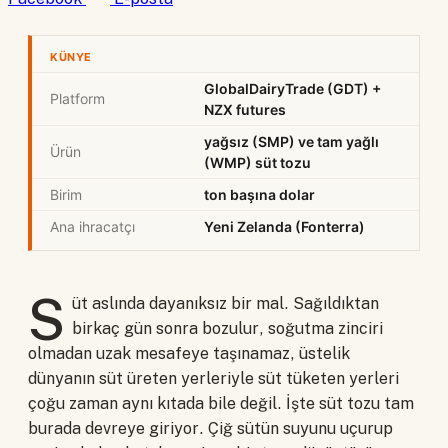
KÜNYE
GlobalDairyTrade (GDT) +
Platform
NZX futures
yağsız (SMP) ve tam yağlı
Ürün
(WMP) süt tozu
Birim
ton başına dolar
Ana ihracatçı
Yeni Zelanda (Fonterra)
S
üt aslında dayanıksız bir mal. Sağıldıktan
birkaç gün sonra bozulur, soğutma zinciri
olmadan uzak mesafeye taşınamaz, üstelik
dünyanın süt üreten yerleriyle süt tüketen yerleri
çoğu zaman aynı kıtada bile değil. İşte süt tozu tam
burada devreye giriyor. Çiğ sütün suyunu uçurup