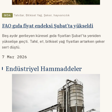
GIDA
Tahıllar
,
Bitkisel Yağ
,
Şeker
,
hayvancılık
FAO gıda fiyat endeksi Şubat'ta yükseldi
Beş aydır gerileyen küresel gıda fiyatları Şubat'ta yeniden
yükselişe geçti. Tahıl, et, bitkisel yağ fiyatları artarken şeker
sert düştü.
7 Mar 2026
Endüstriyel Hammaddeler