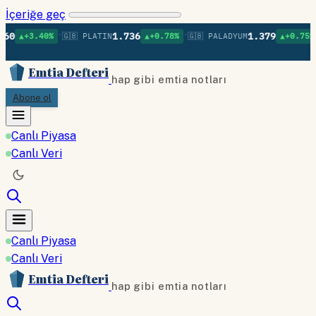
İçeriğe geç
•
•
•
1.736
1.379
0%
🇬🇧 PLATIN
▲+0.78%
🇬🇧 PALADYUM
▲+0.75%
🇬🇧 BAK
Emtia Defteri
hap gibi emtia notları
Abone ol
Canlı Piyasa
Canlı Veri
Canlı Piyasa
Canlı Veri
Emtia Defteri
hap gibi emtia notları