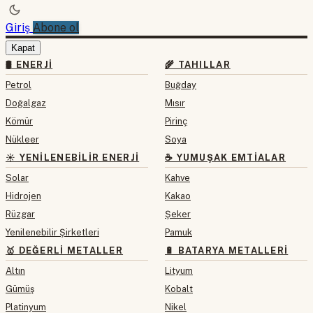
Giriş
Abone ol
Kapat
🛢 ENERJI
🌾 TAHILLAR
Petrol
Buğday
Doğalgaz
Mısır
Kömür
Pirinç
Nükleer
Soya
☀️ YENILENEBILIR ENERJI
☕ YUMUŞAK EMTIALAR
Solar
Kahve
Hidrojen
Kakao
Rüzgar
Şeker
Yenilenebilir Şirketleri
Pamuk
🥇 DEĞERLI METALLER
🔋 BATARYA METALLERI
Altın
Lityum
Gümüş
Kobalt
Platinyum
Nikel