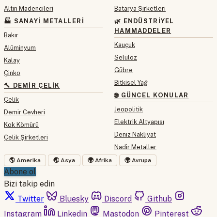
Altın Madencileri
Batarya Şirketleri
🏭 SANAYI METALLERI
🌿 ENDÜSTRIYEL
HAMMADDELER
Bakır
Kauçuk
Alüminyum
Selüloz
Kalay
Gübre
Çinko
Bitkisel Yağ
🔨 DEMIR ÇELIK
🌐 GÜNCEL KONULAR
Çelik
Jeopolitik
Demir Cevheri
Elektrik Altyapısı
Kok Kömürü
Deniz Nakliyat
Çelik Şirketleri
Nadir Metaller
🌎 Amerika
🌏 Asya
🌍 Afrika
🌍 Avrupa
Abone ol
Bizi takip edin
Twitter
Bluesky
Discord
Github
Instagram
Linkedin
Mastodon
Pinterest