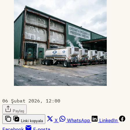
06 Şubat 2026, 12:00
Paylaş
X
WhatsApp
LinkedIn
Linki kopyala
Facebook
E-posta