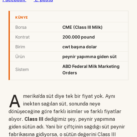
KÜNYE
Borsa
CME (Class III Milk)
Kontrat
200.000 pound
Birim
cwt başına dolar
Ürün
peynir yapımına giden süt
ABD Federal Milk Marketing
Sistem
Orders
A
merika'da süt diye tek bir fiyat yok. Aynı
inekten sağılan süt, sonunda neye
dönüşeceğine göre farklı isimler ve farklı fiyatlar
alıyor.
Class III
dediğimiz şey, peynir yapımına
giden sütün adı. Yani bir çiftçinin sağdığı süt peynir
fabrikasına gidiyorsa, o sütün değerini Class III