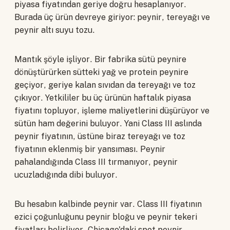
piyasa fiyatından geriye doğru hesaplanıyor.
Burada üç ürün devreye giriyor: peynir, tereyağı ve
peynir altı suyu tozu.
Mantık şöyle işliyor. Bir fabrika sütü peynire
dönüştürürken sütteki yağ ve protein peynire
geçiyor, geriye kalan sıvıdan da tereyağı ve toz
çıkıyor. Yetkililer bu üç ürünün haftalık piyasa
fiyatını topluyor, işleme maliyetlerini düşürüyor ve
sütün ham değerini buluyor. Yani Class III aslında
peynir fiyatının, üstüne biraz tereyağı ve toz
fiyatının eklenmiş bir yansıması. Peynir
pahalandığında Class III tırmanıyor, peynir
ucuzladığında dibi buluyor.
Bu hesabın kalbinde peynir var. Class III fiyatının
ezici çoğunluğunu peynir bloğu ve peynir tekeri
fiyatları belirliyor. Chicago'daki spot peynir