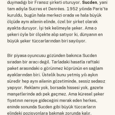
duymadığı bir Fransız şirketi oturuyor.
Sucden
, yani
tam adıyla Sucres et Denrées. 1952 yılında Paris'te
kuruldu, bugün hala merkezi orada ve hala büyük
ölçüde aynı ailenin elinde, özel bir şirket olarak
ayakta duruyor. İşi tek kelimeyle şeker. Ama o
şekeri öyle bir ölçekte alıp satıyor ki, dünyanın en
büyük şeker tüccarlarından biri sayılıyor.
Bir piyasa oyuncusu gözünden bakınca Sucden
sıradan bir aracı değil. Tarladaki hasatla raftaki
paket arasındaki o görünmez köprünün en sağlam
ayaklarından biri. Üstelik bunu yetmiş yılı aşkın
süredir hep aynı ailenin gözetiminde, sessiz sedasız
yapıyor. Reklamı yok, borsada hissesi yok, gazete
manşetlerinde adı pek geçmez. Ama küresel şeker
fiyatının nereye gideceğini merak eden herkes,
eninde sonunda Sucden gibi büyük tüccarların
elindeki pozisyonlara bakmak zorunda kalır.