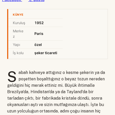
KÜNYE
Kuruluş
1952
Merke
Paris
z
Yapı
özel
İş kolu
şeker ticareti
S
abah kahveye attığınız o kesme şekerin ya da
poşetten boşalttığınız o beyaz tozun nereden
geldiğini hiç merak ettiniz mi. Büyük ihtimalle
Brezilya'da, Hindistan'da ya da Tayland'da bir
tarladan çıktı, bir fabrikada kristale döndü, sonra
okyanusları aştı ve sizin mutfağınıza ulaştı. İşte bu
uzun yolculuğun ortasında, adını çoğu insanın hiç