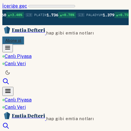
İçeriğe geç
•
•
•
1.736
1.379
0%
🇬🇧 PLATIN
▲+0.78%
🇬🇧 PALADYUM
▲+0.75%
🇬🇧 BAK
Emtia Defteri
hap gibi emtia notları
Abone ol
Canlı Piyasa
Canlı Veri
Canlı Piyasa
Canlı Veri
Emtia Defteri
hap gibi emtia notları