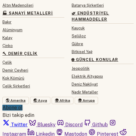
Altın Madencileri
Batarya Şirketleri
🏭 SANAYI METALLERI
🌿 ENDÜSTRIYEL
HAMMADDELER
Bakır
Kauçuk
Alüminyum
Selüloz
Kalay
Gübre
Çinko
Bitkisel Yağ
🔨 DEMIR ÇELIK
🌐 GÜNCEL KONULAR
Çelik
Jeopolitik
Demir Cevheri
Elektrik Altyapısı
Kok Kömürü
Deniz Nakliyat
Çelik Şirketleri
Nadir Metaller
🌎 Amerika
🌏 Asya
🌍 Afrika
🌍 Avrupa
Abone ol
Bizi takip edin
Twitter
Bluesky
Discord
Github
Instagram
Linkedin
Mastodon
Pinterest