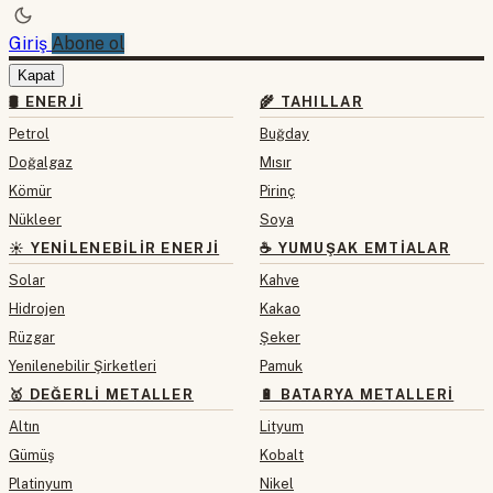
Giriş
Abone ol
Kapat
🛢 ENERJI
🌾 TAHILLAR
Petrol
Buğday
Doğalgaz
Mısır
Kömür
Pirinç
Nükleer
Soya
☀️ YENILENEBILIR ENERJI
☕ YUMUŞAK EMTIALAR
Solar
Kahve
Hidrojen
Kakao
Rüzgar
Şeker
Yenilenebilir Şirketleri
Pamuk
🥇 DEĞERLI METALLER
🔋 BATARYA METALLERI
Altın
Lityum
Gümüş
Kobalt
Platinyum
Nikel