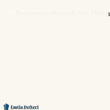
Devamını okumak için lütfe
giriş yapın
Hesabınız yoksa lütfen abone olun.
Hemen Abone Ol
Hesabınız var mı?
Giriş
Emtia Defteri