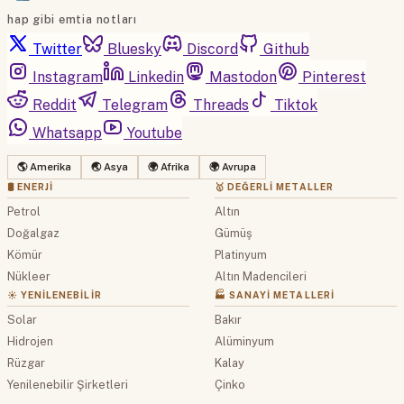
hap gibi emtia notları
Twitter
Bluesky
Discord
Github
Instagram
Linkedin
Mastodon
Pinterest
Reddit
Telegram
Threads
Tiktok
Whatsapp
Youtube
🌎 Amerika
🌏 Asya
🌍 Afrika
🌍 Avrupa
🛢 ENERJI
🥇 DEĞERLI METALLER
Petrol
Altın
Doğalgaz
Gümüş
Kömür
Platinyum
Nükleer
Altın Madencileri
☀️ YENILENEBILIR
🏭 SANAYI METALLERI
Solar
Bakır
Hidrojen
Alüminyum
Rüzgar
Kalay
Yenilenebilir Şirketleri
Çinko