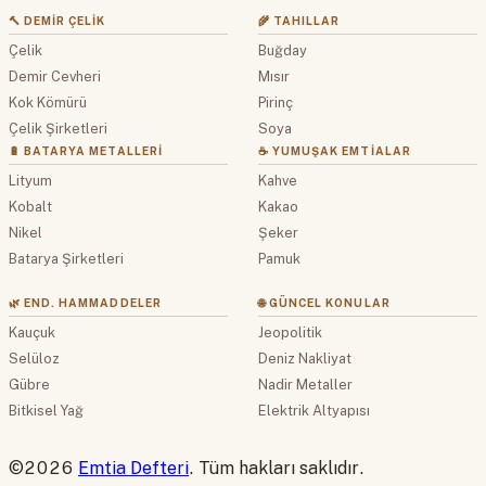
🔨 DEMIR ÇELIK
🌾 TAHILLAR
Çelik
Buğday
Demir Cevheri
Mısır
Kok Kömürü
Pirinç
Çelik Şirketleri
Soya
🔋 BATARYA METALLERI
☕ YUMUŞAK EMTIALAR
Lityum
Kahve
Kobalt
Kakao
Nikel
Şeker
Batarya Şirketleri
Pamuk
🌿 END. HAMMADDELER
🌐 GÜNCEL KONULAR
Kauçuk
Jeopolitik
Selüloz
Deniz Nakliyat
Gübre
Nadir Metaller
Bitkisel Yağ
Elektrik Altyapısı
©2026
Emtia Defteri
. Tüm hakları saklıdır.