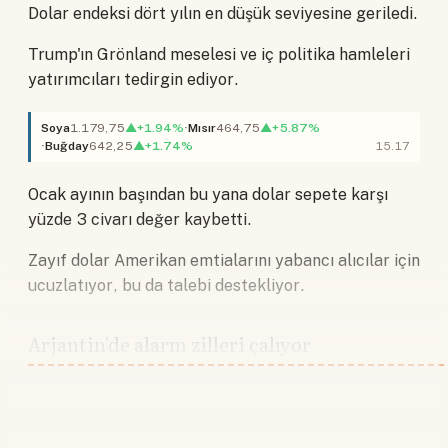
Dolar endeksi dört yılın en düşük seviyesine geriledi.
Trump'ın Grönland meselesi ve iç politika hamleleri
yatırımcıları tedirgin ediyor.
Soya
1.179,75
▲+1.94%
Mısır
464,75
▲+5.87%
Buğday
642,25
▲+1.74%
15.17
Ocak ayının başından bu yana dolar sepete karşı
yüzde 3 civarı değer kaybetti.
Zayıf dolar Amerikan emtialarını yabancı alıcılar için
ucuzlatıyor, bu da talebi destekliyor.
Arjantin'de alarm zilleri çalıyor