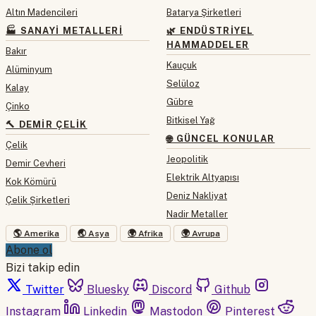
Altın Madencileri
Batarya Şirketleri
🏭 SANAYI METALLERI
🌿 ENDÜSTRIYEL
HAMMADDELER
Bakır
Kauçuk
Alüminyum
Selüloz
Kalay
Gübre
Çinko
Bitkisel Yağ
🔨 DEMIR ÇELIK
🌐 GÜNCEL KONULAR
Çelik
Jeopolitik
Demir Cevheri
Elektrik Altyapısı
Kok Kömürü
Deniz Nakliyat
Çelik Şirketleri
Nadir Metaller
🌎 Amerika
🌏 Asya
🌍 Afrika
🌍 Avrupa
Abone ol
Bizi takip edin
Twitter
Bluesky
Discord
Github
Instagram
Linkedin
Mastodon
Pinterest