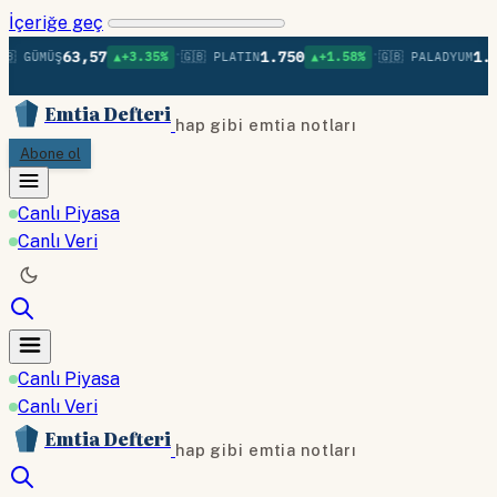
İçeriğe geç
•
•
63,57
1.750
1.37
 GÜMÜŞ
▲+3.35%
🇬🇧 PLATIN
▲+1.58%
🇬🇧 PALADYUM
Emtia Defteri
hap gibi emtia notları
Abone ol
Canlı Piyasa
Canlı Veri
Canlı Piyasa
Canlı Veri
Emtia Defteri
hap gibi emtia notları