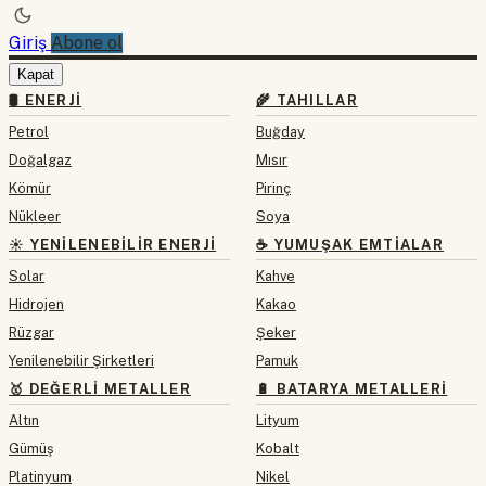
Giriş
Abone ol
Kapat
🛢 ENERJI
🌾 TAHILLAR
Petrol
Buğday
Doğalgaz
Mısır
Kömür
Pirinç
Nükleer
Soya
☀️ YENILENEBILIR ENERJI
☕ YUMUŞAK EMTIALAR
Solar
Kahve
Hidrojen
Kakao
Rüzgar
Şeker
Yenilenebilir Şirketleri
Pamuk
🥇 DEĞERLI METALLER
🔋 BATARYA METALLERI
Altın
Lityum
Gümüş
Kobalt
Platinyum
Nikel