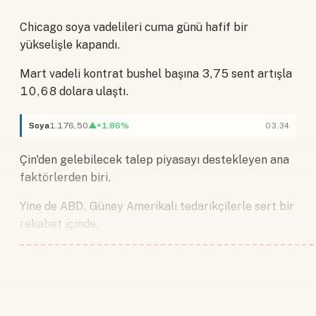
Chicago soya vadelileri cuma günü hafif bir
yükselişle kapandı.
Mart vadeli kontrat bushel başına 3,75 sent artışla
10,68 dolara ulaştı.
Soya
1.176,50
▲+1.86%
03.34
Çin'den gelebilecek talep piyasayı destekleyen ana
faktörlerden biri.
Yine de ABD, Güney Amerikalı tedarikçilerle sert bir
rekabet içinde.