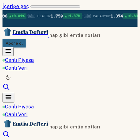
İçeriğe geç
•
•
•
06
1.759
1.374
▲+0.01%
🇬🇧 PLATIN
▲+1.37%
🇬🇧 PALADYUM
▲+0.83%
Emtia Defteri
hap gibi emtia notları
Abone ol
Canlı Piyasa
Canlı Veri
Canlı Piyasa
Canlı Veri
Emtia Defteri
hap gibi emtia notları