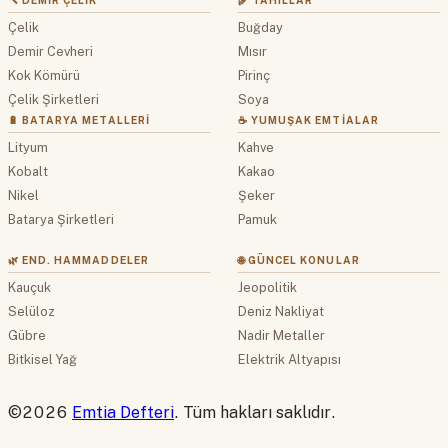
🔨 DEMIR ÇELIK
🌾 TAHILLAR
Çelik
Buğday
Demir Cevheri
Mısır
Kok Kömürü
Pirinç
Çelik Şirketleri
Soya
🔋 BATARYA METALLERI
☕ YUMUŞAK EMTIALAR
Lityum
Kahve
Kobalt
Kakao
Nikel
Şeker
Batarya Şirketleri
Pamuk
🌿 END. HAMMADDELER
🌐 GÜNCEL KONULAR
Kauçuk
Jeopolitik
Selüloz
Deniz Nakliyat
Gübre
Nadir Metaller
Bitkisel Yağ
Elektrik Altyapısı
©2026
Emtia Defteri
. Tüm hakları saklıdır.