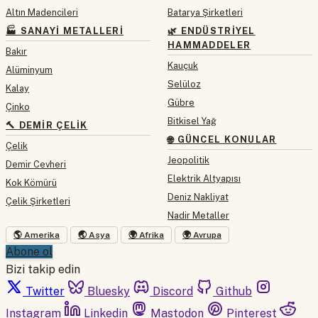
Altın Madencileri
Batarya Şirketleri
🏭 SANAYI METALLERI
🌿 ENDÜSTRIYEL
HAMMADDELER
Bakır
Kauçuk
Alüminyum
Selüloz
Kalay
Gübre
Çinko
Bitkisel Yağ
🔨 DEMIR ÇELIK
🌐 GÜNCEL KONULAR
Çelik
Jeopolitik
Demir Cevheri
Elektrik Altyapısı
Kok Kömürü
Deniz Nakliyat
Çelik Şirketleri
Nadir Metaller
🌎 Amerika
🌏 Asya
🌍 Afrika
🌍 Avrupa
Abone ol
Bizi takip edin
Twitter
Bluesky
Discord
Github
Instagram
Linkedin
Mastodon
Pinterest