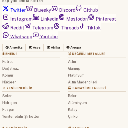
hap gibi emtia notları
Twitter
Bluesky
Discord
Github
Instagram
Linkedin
Mastodon
Pinterest
Reddit
Telegram
Threads
Tiktok
Whatsapp
Youtube
🌎 Amerika
🌏 Asya
🌍 Afrika
🌍 Avrupa
🛢 ENERJI
🥇 DEĞERLI METALLER
Petrol
Altın
Doğalgaz
Gümüş
Kömür
Platinyum
Nükleer
Altın Madencileri
☀️ YENILENEBILIR
🏭 SANAYI METALLERI
Solar
Bakır
Hidrojen
Alüminyum
Rüzgar
Kalay
Yenilenebilir Şirketleri
Çinko