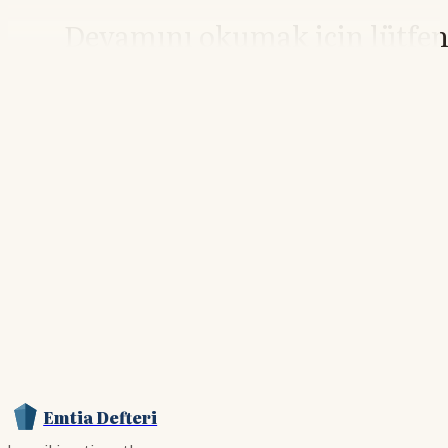
Devamını okumak için lütfe
giriş yapın
Hesabınız yoksa lütfen abone olun.
Hemen Abone Ol
Hesabınız var mı?
Giriş
Emtia Defteri