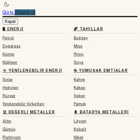
Giriş
Abone ol
Kapat
🛢 ENERJI
🌾 TAHILLAR
Petrol
Buğday
Doğalgaz
Mısır
Kömür
Pirinç
Nükleer
Soya
☀️ YENILENEBILIR ENERJI
☕ YUMUŞAK EMTIALAR
Solar
Kahve
Hidrojen
Kakao
Rüzgar
Şeker
Yenilenebilir Şirketleri
Pamuk
🥇 DEĞERLI METALLER
🔋 BATARYA METALLERI
Altın
Lityum
Gümüş
Kobalt
Platinyum
Nikel