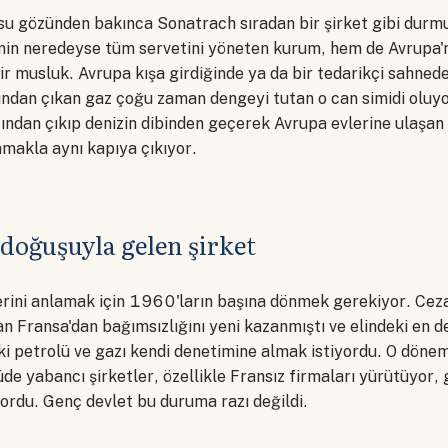
su gözünden bakınca Sonatrach sıradan bir şirket gibi durm
nin neredeyse tüm servetini yöneten kurum, hem de Avrupa'
bir musluk. Avrupa kışa girdiğinde ya da bir tedarikçi sahned
rından çıkan gaz çoğu zaman dengeyi tutan o can simidi oluy
tından çıkıp denizin dibinden geçerek Avrupa evlerine ulaşan
makla aynı kapıya çıkıyor.
 doğuşuyla gelen şirket
erini anlamak için 1960'ların başına dönmek gerekiyor. Ceza
an Fransa'dan bağımsızlığını yeni kazanmıştı ve elindeki en de
aki petrolü ve gazı kendi denetimine almak istiyordu. O döne
de yabancı şirketler, özellikle Fransız firmaları yürütüyor, 
ordu. Genç devlet bu duruma razı değildi.