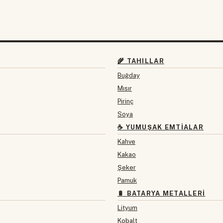
🌾 TAHILLAR
Buğday
Mısır
Pirinç
Soya
☕ YUMUŞAK EMTIALAR
Kahve
Kakao
Şeker
Pamuk
🔋 BATARYA METALLERI
Lityum
Kobalt