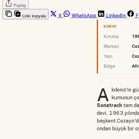
Paylaş
X
WhatsApp
LinkedIn
F
Linki kopyala
KÜNYE
Kuruluş
19
Merkez
Cez
Yapı
Cez
Bölge
Afr
A
kdeniz'in gü
kumunun çok
Sonatrach
tam da 
devi. 1963 yılında
başkent Cezayir'de
ondan büyük bir o