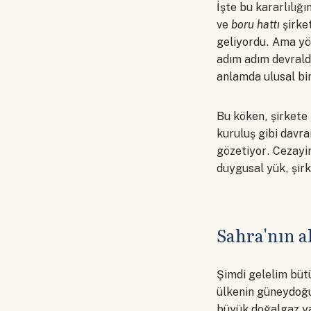
İşte bu kararlılı
ve
boru hattı
şirket
geliyordu. Ama yön
adım adım devraldı,
anlamda ulusal bi
Bu köken, şirkete 
kuruluş gibi davra
gözetiyor. Cezayir
duygusal yük, şir
Sahra'nın a
Şimdi gelelim bütü
ülkenin güneydoğu
büyük doğalgaz yat