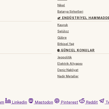
Nikel
Batarya Şirketleri
🌿 ENDÜSTRIYEL HAMMADD
Kauçuk
Selüloz
Gübre
Bitkisel Yağ
🌐 GÜNCEL KONULAR
Jeopolitik
Elektrik Altyapısı
Deniz Nakliyat
Nadir Metaller
am
Linkedin
Mastodon
Pinterest
Reddit
T