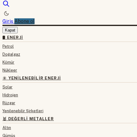
Giriş
Abone ol
Kapat
🛢 ENERJI
Petrol
Doğalgaz
Kömür
Nükleer
☀️ YENILENEBILIR ENERJI
Solar
Hidrojen
Rüzgar
Yenilenebilir Şirketleri
🥇 DEĞERLI METALLER
Altın
Gümüş