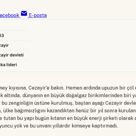
acebook
E-posta
63
ayir
ayir devleti
ika lideri
ney kıyısına, Cezayir'e bakın. Hemen ardında upuzun bir çöl 
 altında, dünyanın en büyük doğalgaz birikimlerinden biri ya
bu zenginliğin üstüne kurulmuş, baştan aşağı Cezayir devleti
, ülke bağımsızlığını kazandıktan henüz bir yıl sonra kurulan
 tutan bu yapı bugün kıtanın en büyük enerji şirketi olarak a
yuncu yok ve bu unvanı yıllardır kimseye kaptırmadı.