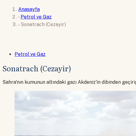
Anasayfa
›
Petrol ve Gaz
›
Sonatrach (Cezayir)
Petrol ve Gaz
Sonatrach (Cezayir)
Sahra'nın kumunun altındaki gazı Akdeniz'in dibinden geçirip