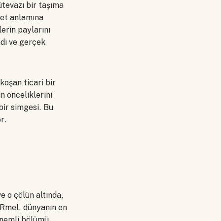
ütevazı bir taşıma
rket anlamına
erin paylarını
adı ve gerçek
koşan ticari bir
n önceliklerini
bir simgesi. Bu
r.
e o çölün altında,
 Rmel, dünyanın en
önemli bölümü,