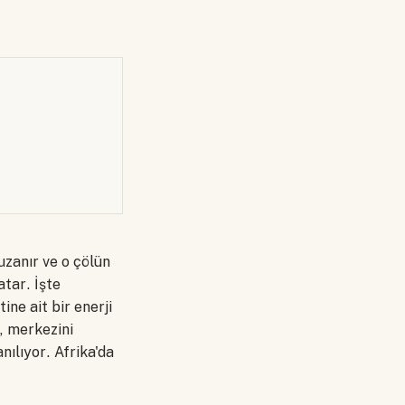
uzanır ve o çölün
tar. İşte
ne ait bir enerji
, merkezini
nılıyor. Afrika'da