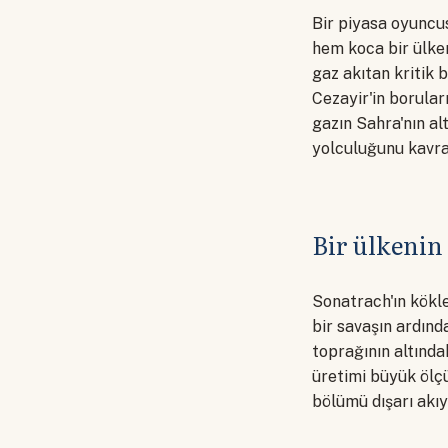
Bir piyasa oyuncu
hem koca bir ülke
gaz akıtan kritik 
Cezayir'in borula
gazın Sahra'nın al
yolculuğunu kavra
Bir ülkenin
Sonatrach'ın kökl
bir savaşın ardınd
toprağının altınd
üretimi büyük ölçü
bölümü dışarı akıy