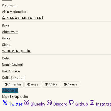
Platinyum
Altın Madencileri
🏭 SANAYI METALLERI
Bakır
Alüminyum
Kalay
Çinko
🔨 DEMIR ÇELIK
Çelik
Demir Cevheri
Kok Kömürü
Çelik Şirketleri
🌎 Amerika
🌏 Asya
🌍 Afrika
🌍 Avrupa
Abone ol
Bizi takip edin
Twitter
Bluesky
Discord
Github
Instagr