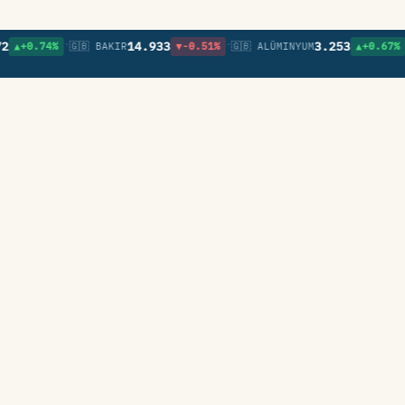
•
•
•
14.933
3.253
.74%
🇬🇧 BAKIR
▼-0.51%
🇬🇧 ALÜMINYUM
▲+0.67%
🇬🇧 