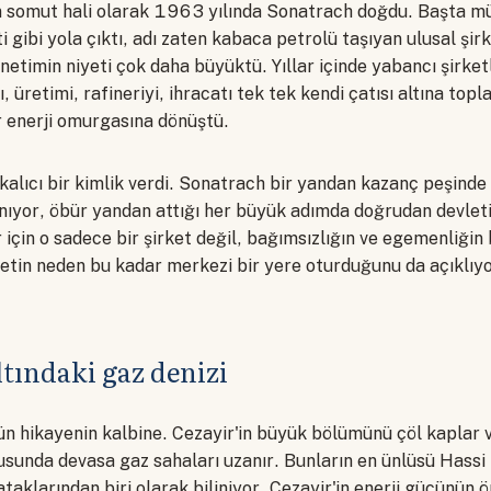
ğın somut hali olarak 1963 yılında Sonatrach doğdu. Başta m
i gibi yola çıktı, adı zaten kabaca petrolü taşıyan ulusal şi
etimin niyeti çok daha büyüktü. Yıllar içinde yabancı şirketl
 üretimi, rafineriyi, ihracatı tek tek kendi çatısı altına topl
r enerji omurgasına dönüştü.
kalıcı bir kimlik verdi. Sonatrach bir yandan kazanç peşinde 
nıyor, öbür yandan attığı her büyük adımda doğrudan devleti
 için o sadece bir şirket değil, bağımsızlığın ve egemenliğin 
ketin neden bu kadar merkezi bir yere oturduğunu da açıklıyo
ltındaki gaz denizi
n hikayenin kalbine. Cezayir'in büyük bölümünü çöl kaplar v
sunda devasa gaz sahaları uzanır. Bunların en ünlüsü Hassi
aklarından biri olarak biliniyor. Cezayir'in enerji gücünün 