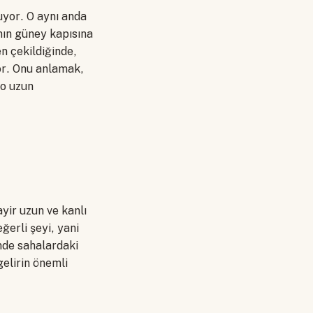
uyor. O aynı anda
nın güney kapısına
en çekildiğinde,
or. Onu anlamak,
 o uzun
yir uzun ve kanlı
ğerli şeyi, yani
mde sahalardaki
gelirin önemli