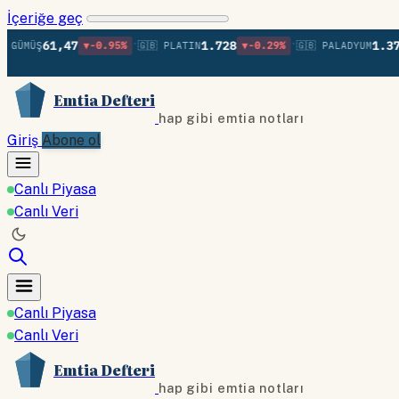
İçeriğe geç
•
•
61,47
1.728
1.372
ÜŞ
▼-0.95%
🇬🇧 PLATIN
▼-0.29%
🇬🇧 PALADYUM
▲+0
Emtia Defteri
hap gibi emtia notları
Giriş
Abone ol
Canlı Piyasa
Canlı Veri
Canlı Piyasa
Canlı Veri
Emtia Defteri
hap gibi emtia notları