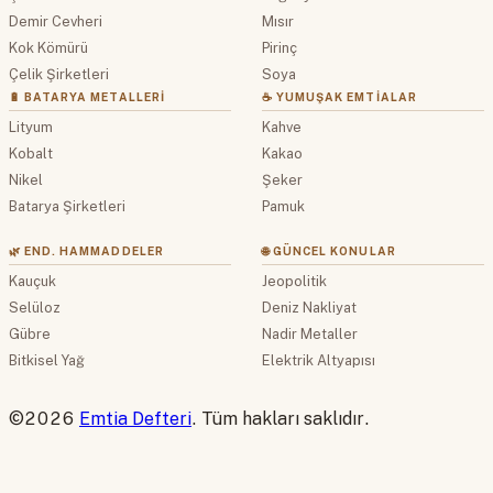
Demir Cevheri
Mısır
Kok Kömürü
Pirinç
Çelik Şirketleri
Soya
🔋 BATARYA METALLERI
☕ YUMUŞAK EMTIALAR
Lityum
Kahve
Kobalt
Kakao
Nikel
Şeker
Batarya Şirketleri
Pamuk
🌿 END. HAMMADDELER
🌐 GÜNCEL KONULAR
Kauçuk
Jeopolitik
Selüloz
Deniz Nakliyat
Gübre
Nadir Metaller
Bitkisel Yağ
Elektrik Altyapısı
©2026
Emtia Defteri
. Tüm hakları saklıdır.