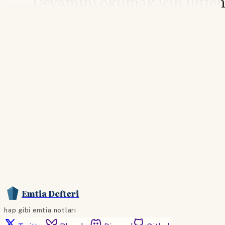
Devamını okumak için lütfe
giriş yapın
Hesabınız yoksa lütfen abone olun.
Hemen Abone Ol
Hesabınız var mı?
Giriş
Emtia Defteri
hap gibi emtia notları