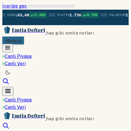
İçeriğe geç
•
•
63,60
1.736
1.37
🇧 GÜMÜŞ
▲+3.40%
🇬🇧 PLATIN
▲+0.78%
🇬🇧 PALADYUM
Emtia Defteri
hap gibi emtia notları
Abone ol
Canlı Piyasa
Canlı Veri
Canlı Piyasa
Canlı Veri
Emtia Defteri
hap gibi emtia notları