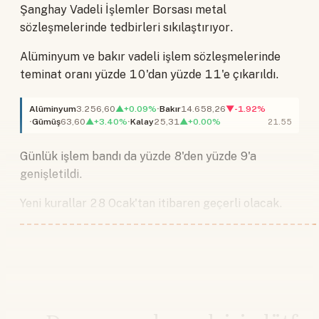
Şanghay Vadeli İşlemler Borsası metal
sözleşmelerinde tedbirleri sıkılaştırıyor.
Alüminyum ve bakır vadeli işlem sözleşmelerinde
teminat oranı yüzde 10'dan yüzde 11'e çıkarıldı.
Alüminyum
3.256,60
▲+0.09%
Bakır
14.658,26
▼-1.92%
Gümüş
63,60
▲+3.40%
Kalay
25,31
▲+0.00%
21.55
Günlük işlem bandı da yüzde 8'den yüzde 9'a
genişletildi.
Yeni kurallar 28 Ocak'tan itibaren geçerli olacak.