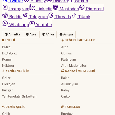
Twitter
Bluesky
Discord
Github
Instagram
Linkedin
Mastodon
Pinterest
Reddit
Telegram
Threads
Tiktok
Whatsapp
Youtube
🌎 Amerika
🌏 Asya
🌍 Afrika
🌍 Avrupa
🛢 ENERJI
🥇 DEĞERLI METALLER
Petrol
Altın
Doğalgaz
Gümüş
Kömür
Platinyum
Nükleer
Altın Madencileri
☀️ YENILENEBILIR
🏭 SANAYI METALLERI
Solar
Bakır
Hidrojen
Alüminyum
Rüzgar
Kalay
Yenilenebilir Şirketleri
Çinko
🔨 DEMIR ÇELIK
🌾 TAHILLAR
Çelik
Buğday