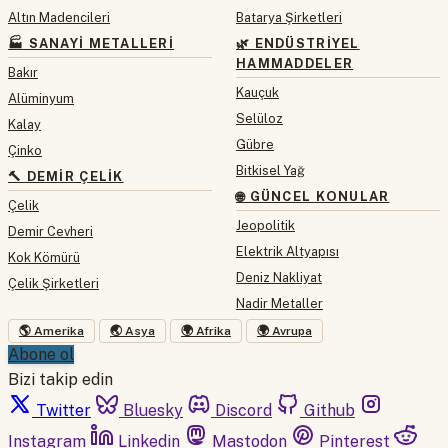
Altın Madencileri
Batarya Şirketleri
🏭 SANAYI METALLERI
🌿 ENDÜSTRIYEL
HAMMADDELER
Bakır
Kauçuk
Alüminyum
Selüloz
Kalay
Gübre
Çinko
Bitkisel Yağ
🔨 DEMIR ÇELIK
🌐 GÜNCEL KONULAR
Çelik
Jeopolitik
Demir Cevheri
Elektrik Altyapısı
Kok Kömürü
Deniz Nakliyat
Çelik Şirketleri
Nadir Metaller
🌎 Amerika
🌏 Asya
🌍 Afrika
🌍 Avrupa
Abone ol
Bizi takip edin
Twitter
Bluesky
Discord
Github
Instagram
Linkedin
Mastodon
Pinterest