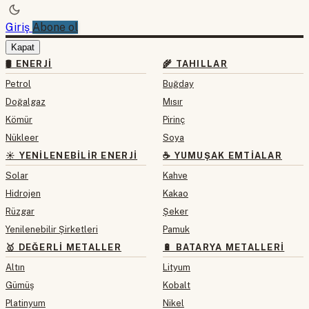
Giriş
Abone ol
Kapat
🛢 ENERJI
🌾 TAHILLAR
Petrol
Buğday
Doğalgaz
Mısır
Kömür
Pirinç
Nükleer
Soya
☀️ YENILENEBILIR ENERJI
☕ YUMUŞAK EMTIALAR
Solar
Kahve
Hidrojen
Kakao
Rüzgar
Şeker
Yenilenebilir Şirketleri
Pamuk
🥇 DEĞERLI METALLER
🔋 BATARYA METALLERI
Altın
Lityum
Gümüş
Kobalt
Platinyum
Nikel