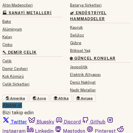
Altın Madencileri
Batarya Şirketleri
🏭 SANAYI METALLERI
🌿 ENDÜSTRIYEL
HAMMADDELER
Bakır
Kauçuk
Alüminyum
Selüloz
Kalay
Gübre
Çinko
Bitkisel Yağ
🔨 DEMIR ÇELIK
🌐 GÜNCEL KONULAR
Çelik
Jeopolitik
Demir Cevheri
Elektrik Altyapısı
Kok Kömürü
Deniz Nakliyat
Çelik Şirketleri
Nadir Metaller
🌎 Amerika
🌏 Asya
🌍 Afrika
🌍 Avrupa
Abone ol
Bizi takip edin
Twitter
Bluesky
Discord
Github
Instagram
Linkedin
Mastodon
Pinterest