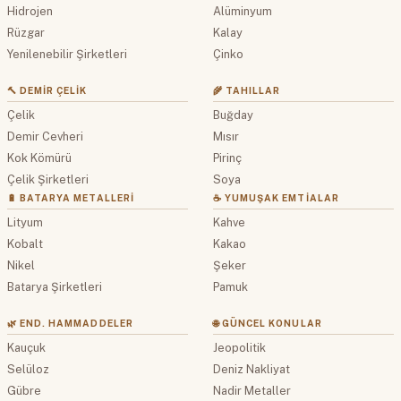
Hidrojen
Alüminyum
Rüzgar
Kalay
Yenilenebilir Şirketleri
Çinko
🔨 DEMIR ÇELIK
🌾 TAHILLAR
Çelik
Buğday
Demir Cevheri
Mısır
Kok Kömürü
Pirinç
Çelik Şirketleri
Soya
🔋 BATARYA METALLERI
☕ YUMUŞAK EMTIALAR
Lityum
Kahve
Kobalt
Kakao
Nikel
Şeker
Batarya Şirketleri
Pamuk
🌿 END. HAMMADDELER
🌐 GÜNCEL KONULAR
Kauçuk
Jeopolitik
Selüloz
Deniz Nakliyat
Gübre
Nadir Metaller