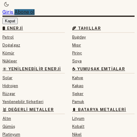
Giriş
Abone ol
Kapat
🛢 ENERJI
🌾 TAHILLAR
Petrol
Buğday
Doğalgaz
Mısır
Kömür
Pirinç
Nükleer
Soya
☀️ YENILENEBILIR ENERJI
☕ YUMUŞAK EMTIALAR
Solar
Kahve
Hidrojen
Kakao
Rüzgar
Şeker
Yenilenebilir Şirketleri
Pamuk
🥇 DEĞERLI METALLER
🔋 BATARYA METALLERI
Altın
Lityum
Gümüş
Kobalt
Platinyum
Nikel