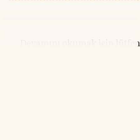
Devamını okumak için lütfe
giriş yapın
Hesabınız yoksa lütfen abone olun.
Hemen Abone Ol
Hesabınız var mı?
Giriş