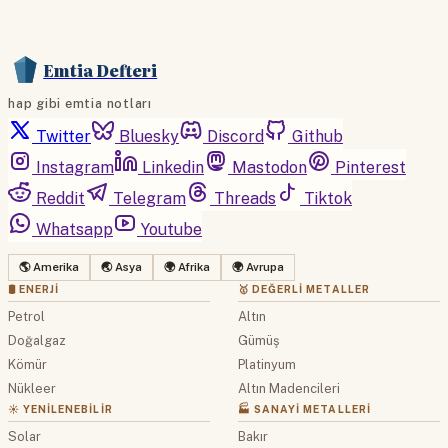
Emtia Defteri
hap gibi emtia notları
Twitter
Bluesky
Discord
Github
Instagram
Linkedin
Mastodon
Pinterest
Reddit
Telegram
Threads
Tiktok
Whatsapp
Youtube
🌎 Amerika
🌏 Asya
🌍 Afrika
🌍 Avrupa
🛢 ENERJI
🥇 DEĞERLI METALLER
Petrol
Altın
Doğalgaz
Gümüş
Kömür
Platinyum
Nükleer
Altın Madencileri
☀️ YENILENEBILIR
🏭 SANAYI METALLERI
Solar
Bakır