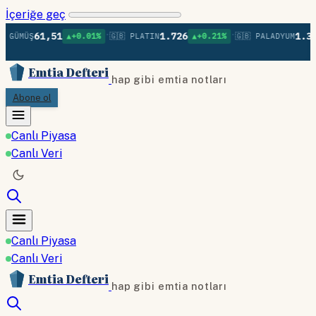
İçeriğe geç
•
•
61,51
1.726
1.370
ÜŞ
▲+0.01%
🇬🇧 PLATIN
▲+0.21%
🇬🇧 PALADYUM
▲+0
Emtia Defteri
hap gibi emtia notları
Abone ol
Canlı Piyasa
Canlı Veri
Canlı Piyasa
Canlı Veri
Emtia Defteri
hap gibi emtia notları