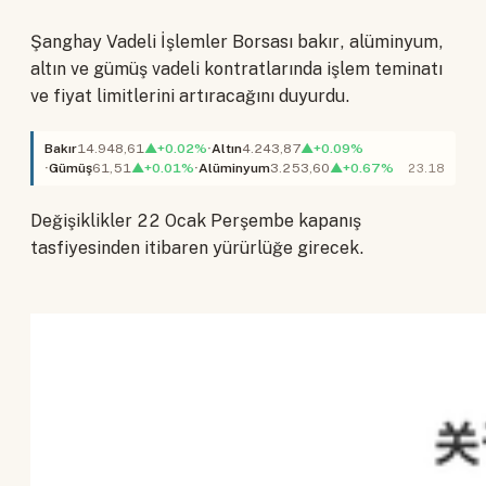
Şanghay Vadeli İşlemler Borsası bakır, alüminyum,
altın ve gümüş vadeli kontratlarında işlem teminatı
ve fiyat limitlerini artıracağını duyurdu.
Bakır
14.948,61
▲+0.02%
Altın
4.243,87
▲+0.09%
Gümüş
61,51
▲+0.01%
Alüminyum
3.253,60
▲+0.67%
23.18
Değişiklikler 22 Ocak Perşembe kapanış
tasfiyesinden itibaren yürürlüğe girecek.