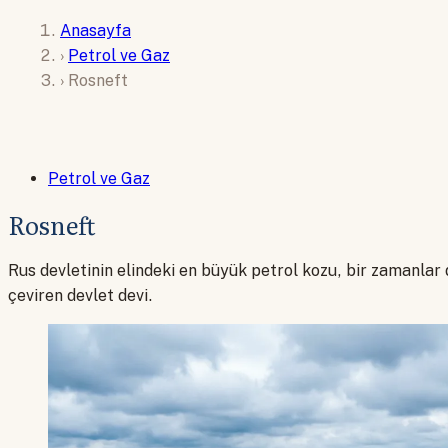
Anasayfa
›
Petrol ve Gaz
›
Rosneft
Petrol ve Gaz
Rosneft
Rus devletinin elindeki en büyük petrol kozu, bir zamanlar
çeviren devlet devi.