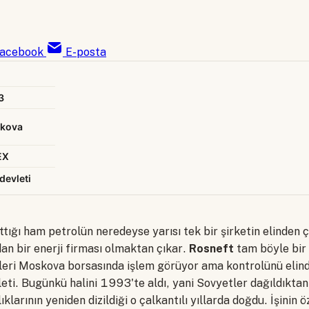
acebook
E-posta
3
kova
EX
devleti
attığı ham petrolün neredeyse yarısı tek bir şirketin elinden ç
an bir enerji firması olmaktan çıkar.
Rosneft
tam böyle bir
leri Moskova borsasında işlem görüyor ama kontrolünü elind
eti. Bugünkü halini 1993'te aldı, yani Sovyetler dağıldıkta
ıklarının yeniden dizildiği o çalkantılı yıllarda doğdu. İşinin ö