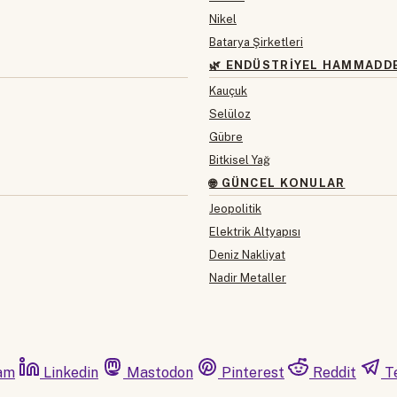
Nikel
Batarya Şirketleri
🌿 ENDÜSTRIYEL HAMMADD
Kauçuk
Selüloz
Gübre
Bitkisel Yağ
🌐 GÜNCEL KONULAR
Jeopolitik
Elektrik Altyapısı
Deniz Nakliyat
Nadir Metaller
am
Linkedin
Mastodon
Pinterest
Reddit
T