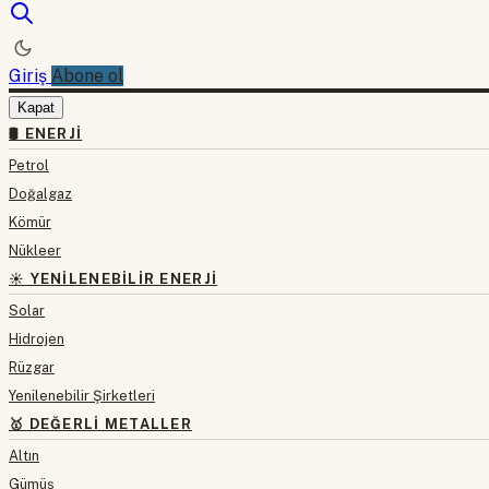
Giriş
Abone ol
Kapat
🛢 ENERJI
Petrol
Doğalgaz
Kömür
Nükleer
☀️ YENILENEBILIR ENERJI
Solar
Hidrojen
Rüzgar
Yenilenebilir Şirketleri
🥇 DEĞERLI METALLER
Altın
Gümüş