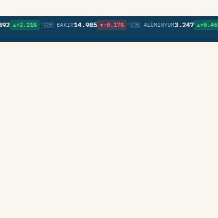
•
•
•
14.985
3.247
+2.21%
🇬🇧 BAKIR
▼-0.17%
🇬🇧 ALÜMINYUM
▲+0.46%
🇬