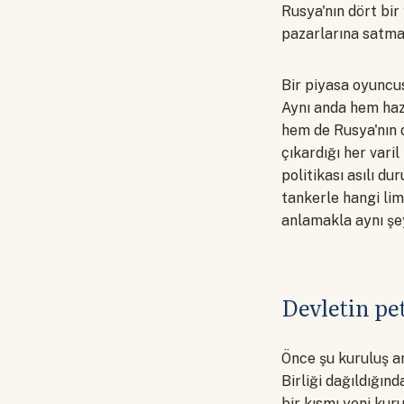
Rusya'nın dört bi
pazarlarına satma
Bir piyasa oyuncu
Aynı anda hem hazi
hem de Rusya'nın 
çıkardığı her vari
politikası asılı d
tankerle hangi lim
anlamakla aynı şe
Devletin pe
Önce şu kuruluş an
Birliği dağıldığın
bir kısmı yeni kuru