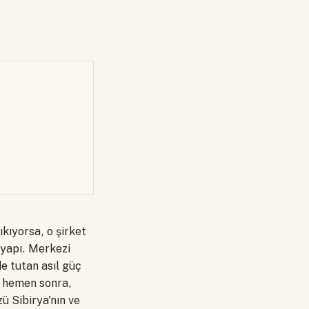
ıkıyorsa, o şirket
 yapı. Merkezi
e tutan asıl güç
n hemen sonra,
zü Sibirya'nın ve