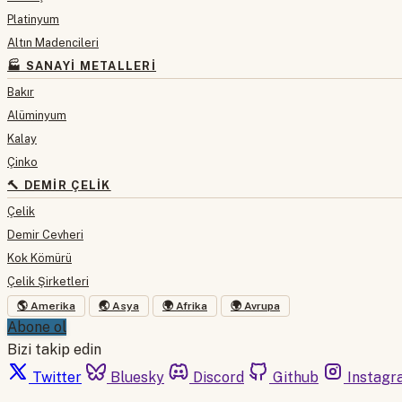
Platinyum
Altın Madencileri
🏭 SANAYI METALLERI
Bakır
Alüminyum
Kalay
Çinko
🔨 DEMIR ÇELIK
Çelik
Demir Cevheri
Kok Kömürü
Çelik Şirketleri
🌎 Amerika
🌏 Asya
🌍 Afrika
🌍 Avrupa
Abone ol
Bizi takip edin
Twitter
Bluesky
Discord
Github
Instagr