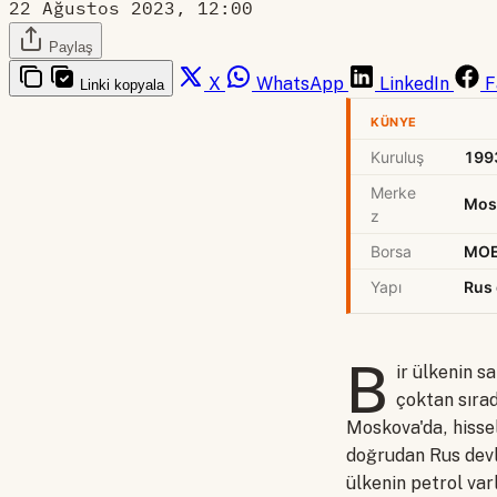
22 Ağustos 2023, 12:00
Paylaş
X
WhatsApp
LinkedIn
F
Linki kopyala
KÜNYE
Kuruluş
199
Merke
Mos
z
Borsa
MO
Yapı
Rus 
B
ir ülkenin s
çoktan sırad
Moskova'da, hisse
doğrudan Rus devl
ülkenin petrol varl