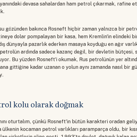
r yanındaki devasa sahalardan ham petrol çıkarmak, rafine 
k.
su gözünden bakınca Rosneft hiçbir zaman yalnızca bir petro
neye dolar pompalayan bir kasa, hem Kremlin'in elindeki bir 
dış dünyayla pazarlık ederken masaya koyduğu en ağır varlık
l petrolün ardında sadece kazanç değil, bir devletin bütçesi, s
uruyor. Bu yüzden Rosneft'i okumak, Rus petrolünün yer altınd
ana gittiğine kadar uzanan o yolun aynı zamanda nasıl bir g
y.
trol kolu olarak doğmak
ını oturtalım, çünkü Rosneft'in bütün karakteri oradan geli
da ülkenin kocaman petrol varlıkları paramparça oldu, bir kısm
lan şirketlerin eline geçti. 1993'te devlet, dağınık kalan pet