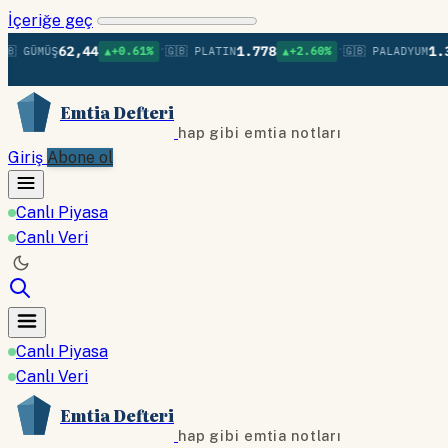
İçeriğe geç
•
•
62,44
1.778
1.392
ÜMÜŞ
▲+0.61%
🇬🇧 PLATIN
▲+2.60%
🇬🇧 PALADYUM
▲
Emtia Defteri
hap gibi emtia notları
Giriş
Abone ol
Canlı Piyasa
Canlı Veri
Canlı Piyasa
Canlı Veri
Emtia Defteri
hap gibi emtia notları