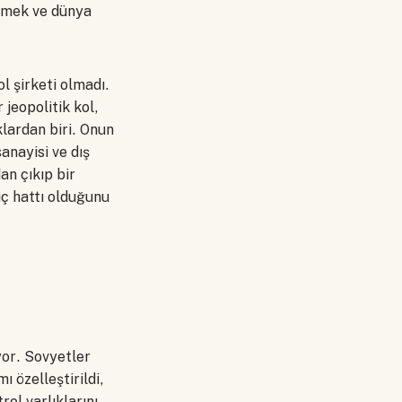
etmek ve dünya
l şirketi olmadı.
jeopolitik kol,
lardan biri. Onun
anayisi ve dış
an çıkıp bir
üç hattı olduğunu
yor. Sovyetler
ı özelleştirildi,
rol varlıklarını