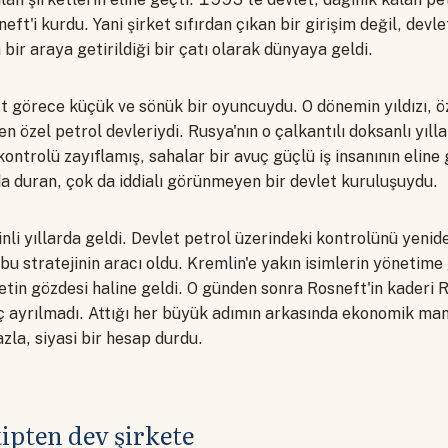
eft'i kurdu. Yani şirket sıfırdan çıkan bir girişim değil, devl
 bir araya getirildiği bir çatı olarak dünyaya geldi.
ft görece küçük ve sönük bir oyuncuydu. O dönemin yıldızı, ö
n özel petrol devleriydi. Rusya'nın o çalkantılı doksanlı yıll
kontrolü zayıflamış, sahalar bir avuç güçlü iş insanının eline
a duran, çok da iddialı görünmeyen bir devlet kuruluşuydu.
inli yıllarda geldi. Devlet petrol üzerindeki kontrolünü yeni
bu stratejinin aracı oldu. Kremlin'e yakın isimlerin yönetime
etin gözdesi haline geldi. O günden sonra Rosneft'in kaderi R
iç ayrılmadı. Attığı her büyük adımın arkasında ekonomik ma
la, siyasi bir hesap durdu.
ipten dev şirkete