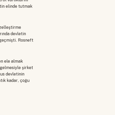
etin elinde tutmak
zelleştirme
arında devletin
 geçmişti. Rosneft
den ele almak
 gelmesiyle şirket
us devletinin
ntık kadar, çoğu