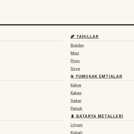
🌾 TAHILLAR
Buğday
Mısır
Pirinç
Soya
☕ YUMUŞAK EMTIALAR
Kahve
Kakao
Şeker
Pamuk
🔋 BATARYA METALLERI
Lityum
Kobalt