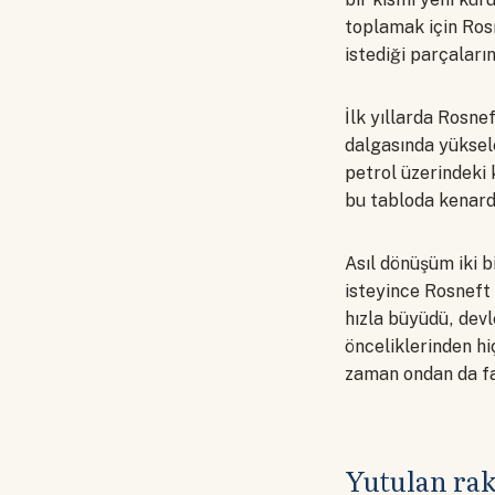
toplamak için Rosn
istediği parçaların
İlk yıllarda Rosne
dalgasında yüksele
petrol üzerindeki 
bu tabloda kenard
Asıl dönüşüm iki b
isteyince Rosneft 
hızla büyüdü, devl
önceliklerinden h
zaman ondan da faz
Yutulan rak