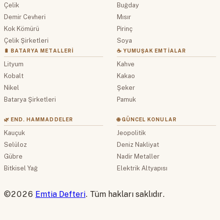
Çelik
Buğday
Demir Cevheri
Mısır
Kok Kömürü
Pirinç
Çelik Şirketleri
Soya
🔋 BATARYA METALLERI
☕ YUMUŞAK EMTIALAR
Lityum
Kahve
Kobalt
Kakao
Nikel
Şeker
Batarya Şirketleri
Pamuk
🌿 END. HAMMADDELER
🌐 GÜNCEL KONULAR
Kauçuk
Jeopolitik
Selüloz
Deniz Nakliyat
Gübre
Nadir Metaller
Bitkisel Yağ
Elektrik Altyapısı
©2026
Emtia Defteri
. Tüm hakları saklıdır.