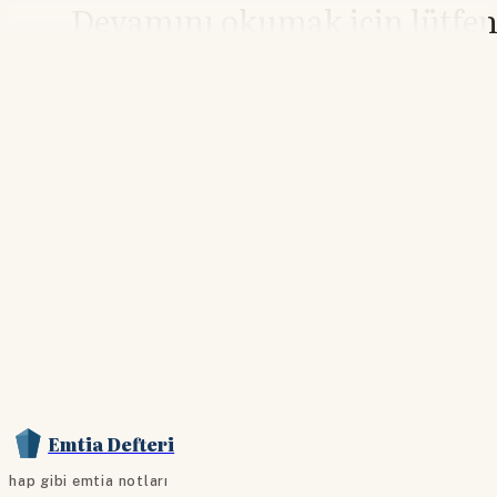
Devamını okumak için lütfe
giriş yapın
Hesabınız yoksa lütfen abone olun.
Hemen Abone Ol
Hesabınız var mı?
Giriş
Emtia Defteri
hap gibi emtia notları