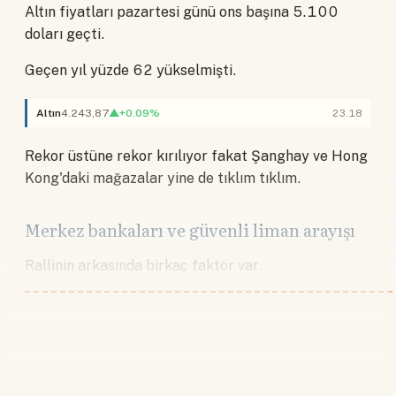
Altın fiyatları pazartesi günü ons başına 5.100
doları geçti.
Geçen yıl yüzde 62 yükselmişti.
Altın
4.243,87
▲+0.09%
23.18
Rekor üstüne rekor kırılıyor fakat Şanghay ve Hong
Kong'daki mağazalar yine de tıklım tıklım.
Merkez bankaları ve güvenli liman arayışı
Rallinin arkasında birkaç faktör var.