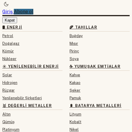
Giriş
Abone ol
Kapat
🛢 ENERJI
🌾 TAHILLAR
Petrol
Buğday
Doğalgaz
Mısır
Kömür
Pirinç
Nükleer
Soya
☀️ YENILENEBILIR ENERJI
☕ YUMUŞAK EMTIALAR
Solar
Kahve
Hidrojen
Kakao
Rüzgar
Şeker
Yenilenebilir Şirketleri
Pamuk
🥇 DEĞERLI METALLER
🔋 BATARYA METALLERI
Altın
Lityum
Gümüş
Kobalt
Platinyum
Nikel