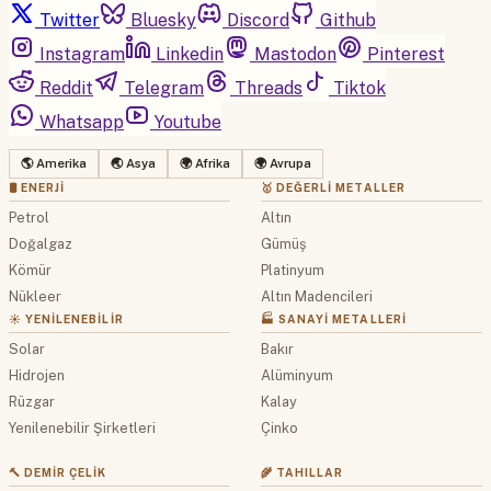
Twitter
Bluesky
Discord
Github
Instagram
Linkedin
Mastodon
Pinterest
Reddit
Telegram
Threads
Tiktok
Whatsapp
Youtube
🌎 Amerika
🌏 Asya
🌍 Afrika
🌍 Avrupa
🛢 ENERJI
🥇 DEĞERLI METALLER
Petrol
Altın
Doğalgaz
Gümüş
Kömür
Platinyum
Nükleer
Altın Madencileri
☀️ YENILENEBILIR
🏭 SANAYI METALLERI
Solar
Bakır
Hidrojen
Alüminyum
Rüzgar
Kalay
Yenilenebilir Şirketleri
Çinko
🔨 DEMIR ÇELIK
🌾 TAHILLAR