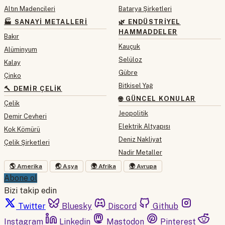
Altın Madencileri
Batarya Şirketleri
🏭 SANAYI METALLERI
🌿 ENDÜSTRIYEL
HAMMADDELER
Bakır
Kauçuk
Alüminyum
Selüloz
Kalay
Gübre
Çinko
Bitkisel Yağ
🔨 DEMIR ÇELIK
🌐 GÜNCEL KONULAR
Çelik
Jeopolitik
Demir Cevheri
Elektrik Altyapısı
Kok Kömürü
Deniz Nakliyat
Çelik Şirketleri
Nadir Metaller
🌎 Amerika
🌏 Asya
🌍 Afrika
🌍 Avrupa
Abone ol
Bizi takip edin
Twitter
Bluesky
Discord
Github
Instagram
Linkedin
Mastodon
Pinterest