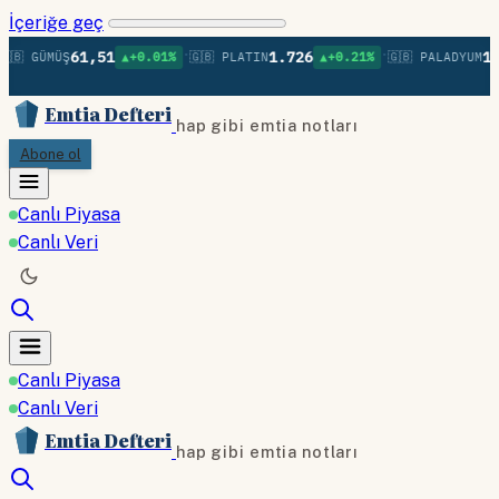
İçeriğe geç
•
•
61,51
1.726
1.3
🇧 GÜMÜŞ
▲+0.01%
🇬🇧 PLATIN
▲+0.21%
🇬🇧 PALADYUM
Emtia Defteri
hap gibi emtia notları
Abone ol
Canlı Piyasa
Canlı Veri
Canlı Piyasa
Canlı Veri
Emtia Defteri
hap gibi emtia notları