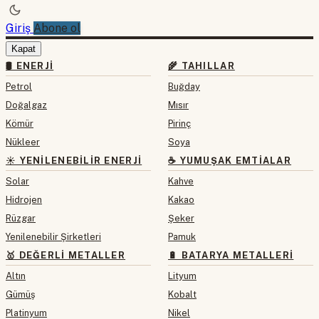
Giriş
Abone ol
Kapat
🛢 ENERJI
🌾 TAHILLAR
Petrol
Buğday
Doğalgaz
Mısır
Kömür
Pirinç
Nükleer
Soya
☀️ YENILENEBILIR ENERJI
☕ YUMUŞAK EMTIALAR
Solar
Kahve
Hidrojen
Kakao
Rüzgar
Şeker
Yenilenebilir Şirketleri
Pamuk
🥇 DEĞERLI METALLER
🔋 BATARYA METALLERI
Altın
Lityum
Gümüş
Kobalt
Platinyum
Nikel