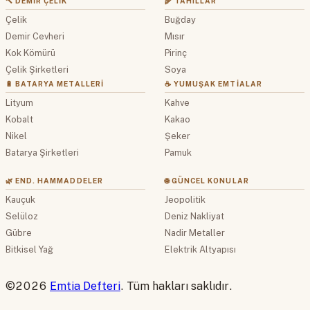
🔨 DEMIR ÇELIK
🌾 TAHILLAR
Çelik
Buğday
Demir Cevheri
Mısır
Kok Kömürü
Pirinç
Çelik Şirketleri
Soya
🔋 BATARYA METALLERI
☕ YUMUŞAK EMTIALAR
Lityum
Kahve
Kobalt
Kakao
Nikel
Şeker
Batarya Şirketleri
Pamuk
🌿 END. HAMMADDELER
🌐 GÜNCEL KONULAR
Kauçuk
Jeopolitik
Selüloz
Deniz Nakliyat
Gübre
Nadir Metaller
Bitkisel Yağ
Elektrik Altyapısı
©2026
Emtia Defteri
. Tüm hakları saklıdır.