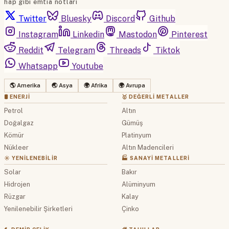
hap gibi emtia notları
Twitter
Bluesky
Discord
Github
Instagram
Linkedin
Mastodon
Pinterest
Reddit
Telegram
Threads
Tiktok
Whatsapp
Youtube
🌎 Amerika
🌏 Asya
🌍 Afrika
🌍 Avrupa
🛢 ENERJI
🥇 DEĞERLI METALLER
Petrol
Altın
Doğalgaz
Gümüş
Kömür
Platinyum
Nükleer
Altın Madencileri
☀️ YENILENEBILIR
🏭 SANAYI METALLERI
Solar
Bakır
Hidrojen
Alüminyum
Rüzgar
Kalay
Yenilenebilir Şirketleri
Çinko