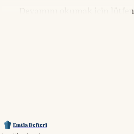
Devamını okumak için lütfe
giriş yapın
Hesabınız yoksa lütfen abone olun.
Hemen Abone Ol
Hesabınız var mı?
Giriş
Emtia Defteri