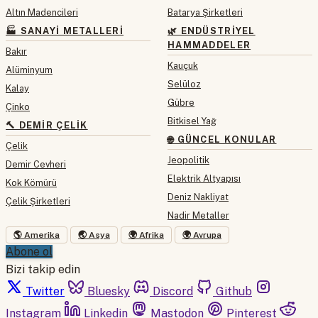
Altın Madencileri
Batarya Şirketleri
🏭 SANAYI METALLERI
🌿 ENDÜSTRIYEL
HAMMADDELER
Bakır
Kauçuk
Alüminyum
Selüloz
Kalay
Gübre
Çinko
Bitkisel Yağ
🔨 DEMIR ÇELIK
🌐 GÜNCEL KONULAR
Çelik
Jeopolitik
Demir Cevheri
Elektrik Altyapısı
Kok Kömürü
Deniz Nakliyat
Çelik Şirketleri
Nadir Metaller
🌎 Amerika
🌏 Asya
🌍 Afrika
🌍 Avrupa
Abone ol
Bizi takip edin
Twitter
Bluesky
Discord
Github
Instagram
Linkedin
Mastodon
Pinterest