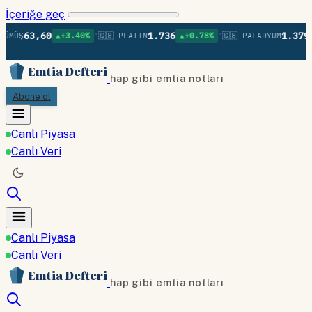
İçeriğe geç
•
•
63,60
1.736
1.379
ÜMÜŞ
▲+3.40%
🇬🇧 PLATIN
▲+0.78%
🇬🇧 PALADYUM
▲
Emtia Defteri
hap gibi emtia notları
Abone ol
Canlı Piyasa
Canlı Veri
Canlı Piyasa
Canlı Veri
Emtia Defteri
hap gibi emtia notları