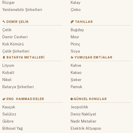
Rüzgar
Kalay
Yenilenebilir Şirketleri
Çinko
🔨 DEMIR ÇELIK
🌾 TAHILLAR
Çelik
Buğday
Demir Cevheri
Mısır
Kok Kömürü
Pirinç
Çelik Şirketleri
Soya
🔋 BATARYA METALLERI
☕ YUMUŞAK EMTIALAR
Lityum
Kahve
Kobalt
Kakao
Nikel
Şeker
Batarya Şirketleri
Pamuk
🌿 END. HAMMADDELER
🌐 GÜNCEL KONULAR
Kauçuk
Jeopolitik
Selüloz
Deniz Nakliyat
Gübre
Nadir Metaller
Bitkisel Yağ
Elektrik Altyapısı