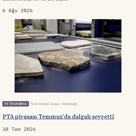
6 Ağu 2026
PETROKIMYA
Fosil Enerji
,
Asya
,
Ortadoğu
PTA piyasası Temmuz'da dalgalı seyretti
30 Tem 2026