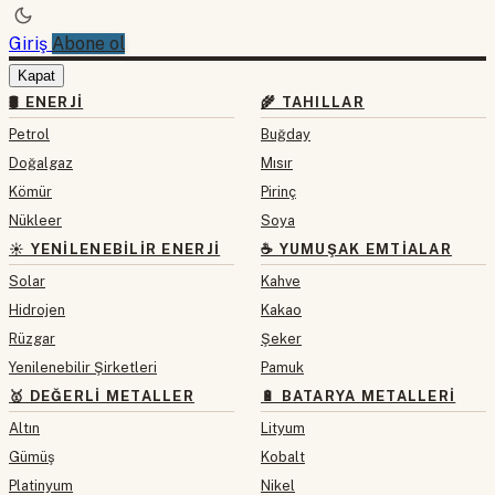
Giriş
Abone ol
Kapat
🛢 ENERJI
🌾 TAHILLAR
Petrol
Buğday
Doğalgaz
Mısır
Kömür
Pirinç
Nükleer
Soya
☀️ YENILENEBILIR ENERJI
☕ YUMUŞAK EMTIALAR
Solar
Kahve
Hidrojen
Kakao
Rüzgar
Şeker
Yenilenebilir Şirketleri
Pamuk
🥇 DEĞERLI METALLER
🔋 BATARYA METALLERI
Altın
Lityum
Gümüş
Kobalt
Platinyum
Nikel