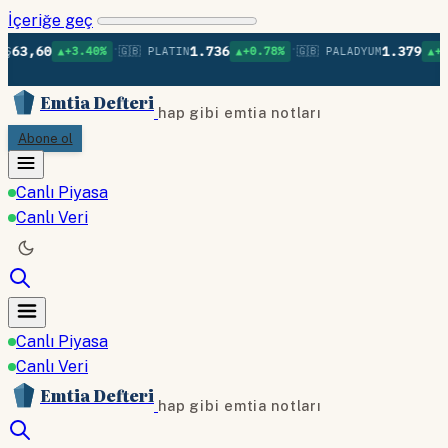
İçeriğe geç
•
•
•
0
1.736
1.379
▲+3.40%
🇬🇧 PLATIN
▲+0.78%
🇬🇧 PALADYUM
▲+0.75%

Emtia Defteri
hap gibi emtia notları
Abone ol
Canlı Piyasa
Canlı Veri
Canlı Piyasa
Canlı Veri
Emtia Defteri
hap gibi emtia notları