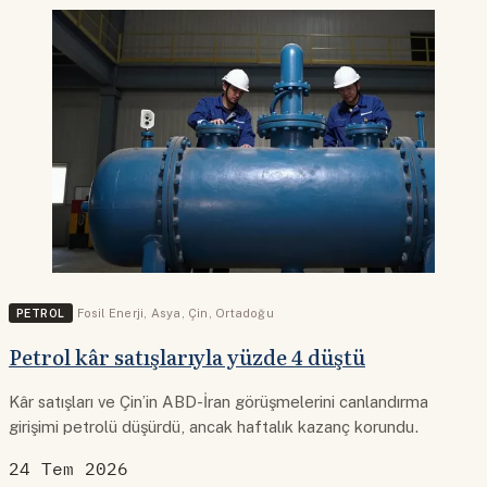
PETROL
Fosil Enerji
,
Asya
,
Çin
,
Ortadoğu
Petrol kâr satışlarıyla yüzde 4 düştü
Kâr satışları ve Çin’in ABD-İran görüşmelerini canlandırma
girişimi petrolü düşürdü, ancak haftalık kazanç korundu.
24 Tem 2026