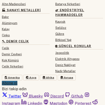
Altın Madencileri
Batarya Şirketleri
🏭 SANAYI METALLERI
🌿 ENDÜSTRIYEL
HAMMADDELER
Bakır
Kauçuk
Alüminyum
Selüloz
Kalay
Gübre
Çinko
Bitkisel Yağ
🔨 DEMIR ÇELIK
🌐 GÜNCEL KONULAR
Çelik
Jeopolitik
Demir Cevheri
Elektrik Altyapısı
Kok Kömürü
Deniz Nakliyat
Çelik Şirketleri
Nadir Metaller
🌎 Amerika
🌏 Asya
🌍 Afrika
🌍 Avrupa
Abone ol
Bizi takip edin
Twitter
Bluesky
Discord
Github
Instagram
Linkedin
Mastodon
Pinterest