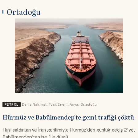
Ortadoğu
PETROL
Deniz Nakliyat
,
Fosil Enerji
,
Asya
,
Ortadoğu
Hürmüz ve Babülmendep'te gemi trafiği çöktü
Husi saldırıları ve İran gerilimiyle Hürmüz'den günlük geçiş 2'ye,
Babülmendep'ten ise 1'e düştü.