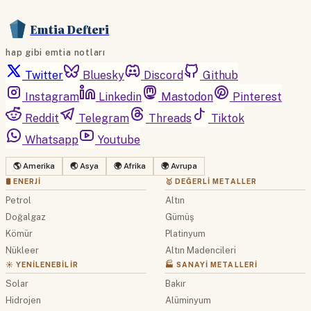
Emtia Defteri
hap gibi emtia notları
Twitter
Bluesky
Discord
Github
Instagram
Linkedin
Mastodon
Pinterest
Reddit
Telegram
Threads
Tiktok
Whatsapp
Youtube
🌎 Amerika
🌏 Asya
🌍 Afrika
🌍 Avrupa
🛢 ENERJI
🥇 DEĞERLI METALLER
Petrol
Altın
Doğalgaz
Gümüş
Kömür
Platinyum
Nükleer
Altın Madencileri
☀️ YENILENEBILIR
🏭 SANAYI METALLERI
Solar
Bakır
Hidrojen
Alüminyum