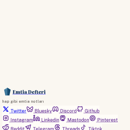
Hesabınız yoksa lütfen abone olun.
Hemen Abone Ol
Hesabınız var mı?
Giriş
Emtia Defteri
hap gibi emtia notları
Twitter
Bluesky
Discord
Github
Instagram
Linkedin
Mastodon
Pinterest
Reddit
Telegram
Threads
Tiktok