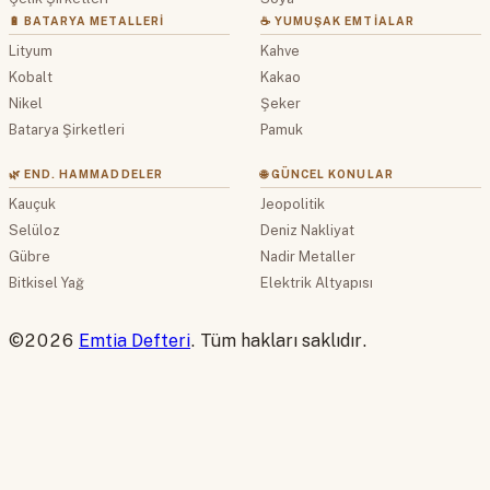
🔋 BATARYA METALLERI
☕ YUMUŞAK EMTIALAR
Lityum
Kahve
Kobalt
Kakao
Nikel
Şeker
Batarya Şirketleri
Pamuk
🌿 END. HAMMADDELER
🌐 GÜNCEL KONULAR
Kauçuk
Jeopolitik
Selüloz
Deniz Nakliyat
Gübre
Nadir Metaller
Bitkisel Yağ
Elektrik Altyapısı
©2026
Emtia Defteri
. Tüm hakları saklıdır.