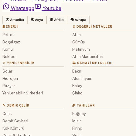
Whatsapp
Youtube
🌎 Amerika
🌏 Asya
🌍 Afrika
🌍 Avrupa
🛢 ENERJI
🥇 DEĞERLI METALLER
Petrol
Altın
Doğalgaz
Gümüş
Kömür
Platinyum
Nükleer
Altın Madencileri
☀️ YENILENEBILIR
🏭 SANAYI METALLERI
Solar
Bakır
Hidrojen
Alüminyum
Rüzgar
Kalay
Yenilenebilir Şirketleri
Çinko
🔨 DEMIR ÇELIK
🌾 TAHILLAR
Çelik
Buğday
Demir Cevheri
Mısır
Kok Kömürü
Pirinç
Çelik Şirketleri
Soya