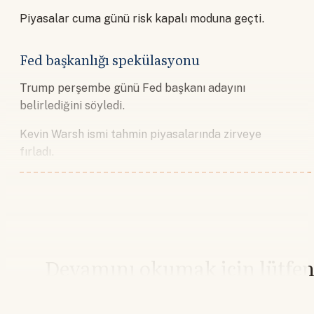
Piyasalar cuma günü risk kapalı moduna geçti.
Fed başkanlığı spekülasyonu
Trump perşembe günü Fed başkanı adayını
belirlediğini söyledi.
Kevin Warsh ismi tahmin piyasalarında zirveye
fırladı.
Devamını okumak için lütfe
giriş yapın