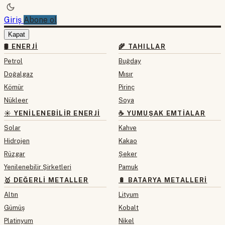
Giriş
Abone ol
Kapat
🛢 ENERJI
🌾 TAHILLAR
Petrol
Buğday
Doğalgaz
Mısır
Kömür
Pirinç
Nükleer
Soya
☀️ YENILENEBILIR ENERJI
☕ YUMUŞAK EMTIALAR
Solar
Kahve
Hidrojen
Kakao
Rüzgar
Şeker
Yenilenebilir Şirketleri
Pamuk
🥇 DEĞERLI METALLER
🔋 BATARYA METALLERI
Altın
Lityum
Gümüş
Kobalt
Platinyum
Nikel