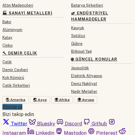
Altın Madencileri
Batarya Şirketleri
🏭 SANAYI METALLERI
🌿 ENDÜSTRIYEL
HAMMADDELER
Bakır
Kauçuk
Alüminyum
Selüloz
Kalay
Gübre
Çinko
Bitkisel Yağ
🔨 DEMIR ÇELIK
🌐 GÜNCEL KONULAR
Çelik
Jeopolitik
Demir Cevheri
Elektrik Altyapısı
Kok Kömürü
Deniz Nakliyat
Çelik Şirketleri
Nadir Metaller
🌎 Amerika
🌏 Asya
🌍 Afrika
🌍 Avrupa
Abone ol
Bizi takip edin
Twitter
Bluesky
Discord
Github
Instagram
Linkedin
Mastodon
Pinterest