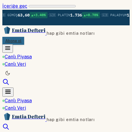
İçeriğe geç
•
•
63,60
1.736
1.3
🇧 GÜMÜŞ
▲+3.40%
🇬🇧 PLATIN
▲+0.78%
🇬🇧 PALADYUM
Emtia Defteri
hap gibi emtia notları
Abone ol
Canlı Piyasa
Canlı Veri
Canlı Piyasa
Canlı Veri
Emtia Defteri
hap gibi emtia notları