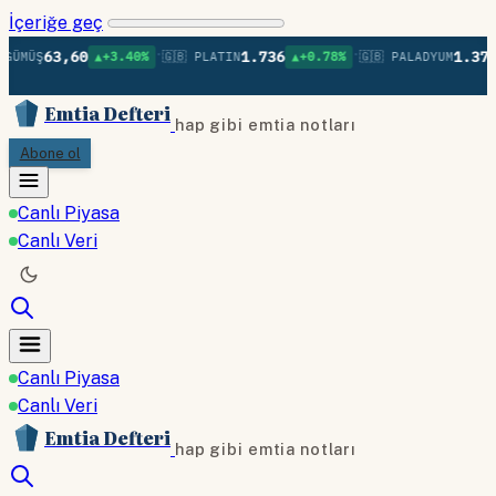
İçeriğe geç
•
•
63,60
1.736
1.379
GÜMÜŞ
▲+3.40%
🇬🇧 PLATIN
▲+0.78%
🇬🇧 PALADYUM
Emtia Defteri
hap gibi emtia notları
Abone ol
Canlı Piyasa
Canlı Veri
Canlı Piyasa
Canlı Veri
Emtia Defteri
hap gibi emtia notları