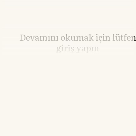
Devamını okumak için lütfe
giriş yapın
Hesabınız yoksa lütfen abone olun.
Hemen Abone Ol
Hesabınız var mı?
Giriş