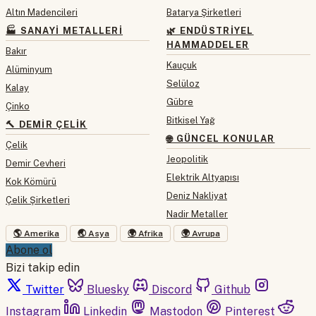
Altın Madencileri
Batarya Şirketleri
🏭 SANAYI METALLERI
🌿 ENDÜSTRIYEL
HAMMADDELER
Bakır
Kauçuk
Alüminyum
Selüloz
Kalay
Gübre
Çinko
Bitkisel Yağ
🔨 DEMIR ÇELIK
🌐 GÜNCEL KONULAR
Çelik
Jeopolitik
Demir Cevheri
Elektrik Altyapısı
Kok Kömürü
Deniz Nakliyat
Çelik Şirketleri
Nadir Metaller
🌎 Amerika
🌏 Asya
🌍 Afrika
🌍 Avrupa
Abone ol
Bizi takip edin
Twitter
Bluesky
Discord
Github
Instagram
Linkedin
Mastodon
Pinterest