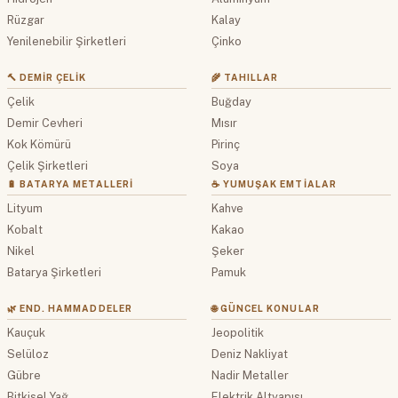
Rüzgar
Kalay
Yenilenebilir Şirketleri
Çinko
🔨 DEMIR ÇELIK
🌾 TAHILLAR
Çelik
Buğday
Demir Cevheri
Mısır
Kok Kömürü
Pirinç
Çelik Şirketleri
Soya
🔋 BATARYA METALLERI
☕ YUMUŞAK EMTIALAR
Lityum
Kahve
Kobalt
Kakao
Nikel
Şeker
Batarya Şirketleri
Pamuk
🌿 END. HAMMADDELER
🌐 GÜNCEL KONULAR
Kauçuk
Jeopolitik
Selüloz
Deniz Nakliyat
Gübre
Nadir Metaller
Bitkisel Yağ
Elektrik Altyapısı