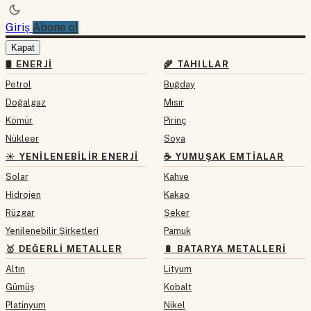
Giriş
Abone ol
Kapat
🛢 ENERJI
🌾 TAHILLAR
Petrol
Buğday
Doğalgaz
Mısır
Kömür
Pirinç
Nükleer
Soya
☀️ YENILENEBILIR ENERJI
☕ YUMUŞAK EMTIALAR
Solar
Kahve
Hidrojen
Kakao
Rüzgar
Şeker
Yenilenebilir Şirketleri
Pamuk
🥇 DEĞERLI METALLER
🔋 BATARYA METALLERI
Altın
Lityum
Gümüş
Kobalt
Platinyum
Nikel