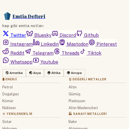
Emtia Defteri
hap gibi emtia notları
Twitter
Bluesky
Discord
Github
Instagram
Linkedin
Mastodon
Pinterest
Reddit
Telegram
Threads
Tiktok
Whatsapp
Youtube
🌎 Amerika
🌏 Asya
🌍 Afrika
🌍 Avrupa
🛢 ENERJI
🥇 DEĞERLI METALLER
Petrol
Altın
Doğalgaz
Gümüş
Kömür
Platinyum
Nükleer
Altın Madencileri
☀️ YENILENEBILIR
🏭 SANAYI METALLERI
Solar
Bakır
Hidrojen
Alüminyum