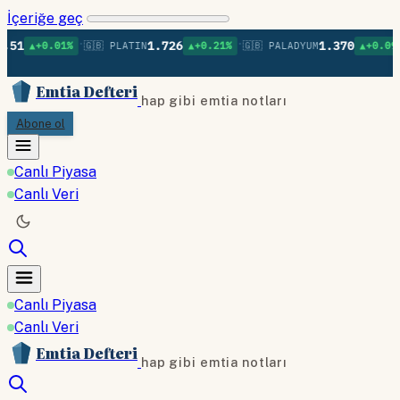
İçeriğe geç
•
•
•
1.726
1.370
.01%
🇬🇧 PLATIN
▲+0.21%
🇬🇧 PALADYUM
▲+0.09%
🇬🇧 B
Emtia Defteri
hap gibi emtia notları
Abone ol
Canlı Piyasa
Canlı Veri
Canlı Piyasa
Canlı Veri
Emtia Defteri
hap gibi emtia notları