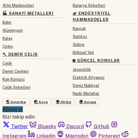
Altın Madencileri
Batarya Şirketleri
🏭 SANAYI METALLERI
🌿 ENDÜSTRIYEL
HAMMADDELER
Bakır
Kauçuk
Alüminyum
Selüloz
Kalay
Gübre
Çinko
Bitkisel Yağ
🔨 DEMIR ÇELIK
🌐 GÜNCEL KONULAR
Çelik
Jeopolitik
Demir Cevheri
Elektrik Altyapısı
Kok Kömürü
Deniz Nakliyat
Çelik Şirketleri
Nadir Metaller
🌎 Amerika
🌏 Asya
🌍 Afrika
🌍 Avrupa
Abone ol
Bizi takip edin
Twitter
Bluesky
Discord
Github
Instagram
Linkedin
Mastodon
Pinterest