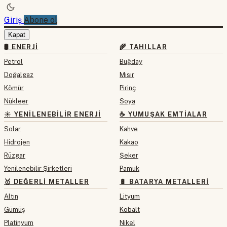
Giriş
Abone ol
Kapat
🛢 ENERJI
🌾 TAHILLAR
Petrol
Buğday
Doğalgaz
Mısır
Kömür
Pirinç
Nükleer
Soya
☀️ YENILENEBILIR ENERJI
☕ YUMUŞAK EMTIALAR
Solar
Kahve
Hidrojen
Kakao
Rüzgar
Şeker
Yenilenebilir Şirketleri
Pamuk
🥇 DEĞERLI METALLER
🔋 BATARYA METALLERI
Altın
Lityum
Gümüş
Kobalt
Platinyum
Nikel