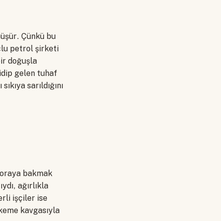
üşür. Çünkü bu
lu petrol şirketi
bir doğuşla
idip gelen tuhaf
sıkıya sarıldığını
e oraya bakmak
dı, ağırlıkla
li işçiler ise
hkeme kavgasıyla