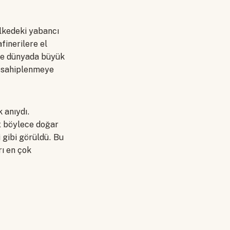
lkedeki yabancı
afinerilere el
mle dünyada büyük
e sahiplenmeye
 anıydı.
x böylece doğar
 gibi görüldü. Bu
ı en çok