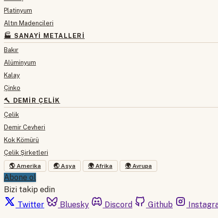
Platinyum
Altın Madencileri
🏭 SANAYI METALLERI
Bakır
Alüminyum
Kalay
Çinko
🔨 DEMIR ÇELIK
Çelik
Demir Cevheri
Kok Kömürü
Çelik Şirketleri
🌎 Amerika
🌏 Asya
🌍 Afrika
🌍 Avrupa
Abone ol
Bizi takip edin
Twitter
Bluesky
Discord
Github
Instagr