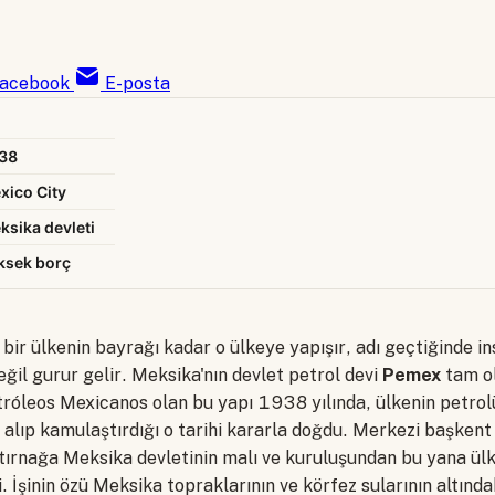
acebook
E-posta
38
xico City
ksika devleti
ksek borç
r bir ülkenin bayrağı kadar o ülkeye yapışır, adı geçtiğinde in
ğil gurur gelir. Meksika'nın devlet petrol devi
Pemex
tam ol
tróleos Mexicanos olan bu yapı 1938 yılında, ülkenin petro
n alıp kamulaştırdığı o tarihi kararla doğdu. Merkezi başken
tırnağa Meksika devletinin malı ve kuruluşundan bu yana ülk
. İşinin özü Meksika topraklarının ve körfez sularının altında