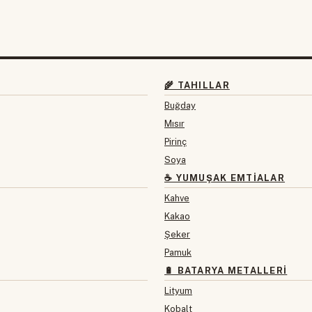
🌾 TAHILLAR
Buğday
Mısır
Pirinç
Soya
☕ YUMUŞAK EMTIALAR
Kahve
Kakao
Şeker
Pamuk
🔋 BATARYA METALLERI
Lityum
Kobalt