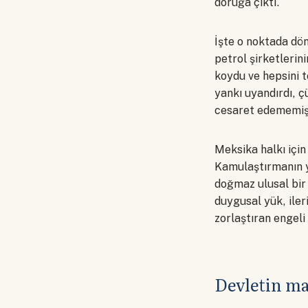
doruğa çıktı.
İşte o noktada dö
petrol şirketlerini
koydu ve hepsini t
yankı uyandırdı, 
cesaret edememiş
Meksika halkı için
Kamulaştırmanın y
doğmaz ulusal bir 
duygusal yük, ile
zorlaştıran engeli
Devletin ma