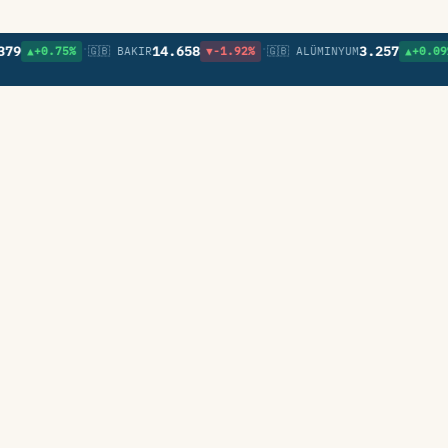
•
•
•
14.658
3.257
+0.75%
🇬🇧 BAKIR
▼-1.92%
🇬🇧 ALÜMINYUM
▲+0.09%
🇬