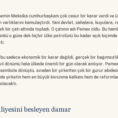
nemin Meksika cumhurbaşkanı çok cesur bir karar verdi ve ü
n varlıklarını kamulaştırdı. Yani devlet, sahalara, kuyulara, r
ek bir çatı altında topladı. O çatının adı Pemex oldu. Bu ha
çünkü o güne dek hiçbir ülke petrolünü bu kadar açık biçimd
ti.
 bu sadece ekonomik bir karar değildi, gerçek bir bağımsızlık
ıl dönümü hala ülkede önemli bir gün olarak anılıyor. Peme
sembole dönüştü, sıradan bir şirketten çok bir gurur abidesi
ride şirketin hem en büyük korunma kalkanı hem de reformlar
 olacaktı.
liyesini besleyen damar