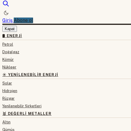
Giriş
Abone ol
Kapat
🛢 ENERJI
Petrol
Doğalgaz
Kömür
Nükleer
☀️ YENILENEBILIR ENERJI
Solar
Hidrojen
Rüzgar
Yenilenebilir Şirketleri
🥇 DEĞERLI METALLER
Altın
Gümüş