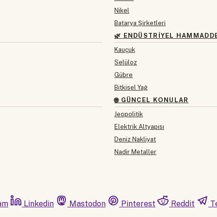
Nikel
Batarya Şirketleri
🌿 ENDÜSTRIYEL HAMMADD
Kauçuk
Selüloz
Gübre
Bitkisel Yağ
🌐 GÜNCEL KONULAR
Jeopolitik
Elektrik Altyapısı
Deniz Nakliyat
Nadir Metaller
am
Linkedin
Mastodon
Pinterest
Reddit
T