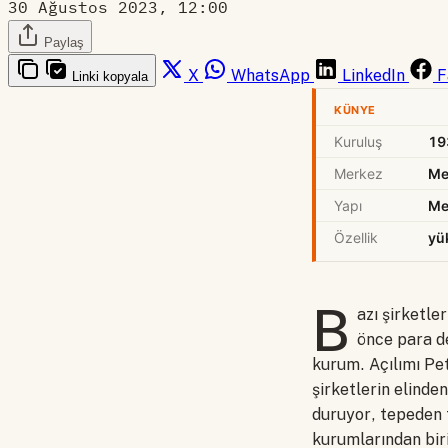
30 Ağustos 2023, 12:00
Paylaş
X
WhatsApp
LinkedIn
F
Linki kopyala
KÜNYE
Kuruluş
19
Merkez
Me
Yapı
Me
Özellik
yü
B
azı şirketle
önce para de
kurum. Açılımı Pe
şirketlerin elinde
duruyor, tepeden 
kurumlarından biri