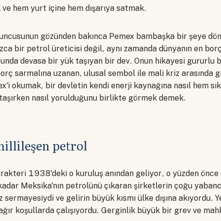
 ve hem yurt içine hem dışarıya satmak.
yuncusunun gözünden bakınca Pemex bambaşka bir şeye dön
zca bir petrol üreticisi değil, aynı zamanda dünyanın en borç
unda devasa bir yük taşıyan bir dev. Onun hikayesi gururlu 
borç sarmalına uzanan, ulusal sembol ile mali kriz arasında g
x'i okumak, bir devletin kendi enerji kaynağına nasıl hem sıkı 
taşırken nasıl yorulduğunu birlikte görmek demek.
illileşen petrol
rakteri 1938'deki o kuruluş anından geliyor, o yüzden önc
adar Meksika'nın petrolünü çıkaran şirketlerin çoğu yabancıy
 sermayesiydi ve gelirin büyük kısmı ülke dışına akıyordu. Yer
 ağır koşullarda çalışıyordu. Gerginlik büyük bir grev ve ma