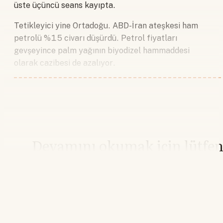
üste üçüncü seans kayıpta.
Tetikleyici yine Ortadoğu. ABD-İran ateşkesi ham
petrolü %15 civarı düşürdü. Petrol fiyatları
gevşeyince palm yağının biyodizel hammaddesi
olarak cazibesi de azalıyor.
Devamını okumak için lütfe
giriş yapın
Hesabınız yoksa lütfen abone olun.
Hemen Abone Ol