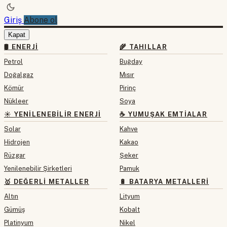
Giriş
Abone ol
Kapat
🛢 ENERJI
🌾 TAHILLAR
Petrol
Buğday
Doğalgaz
Mısır
Kömür
Pirinç
Nükleer
Soya
☀️ YENILENEBILIR ENERJI
☕ YUMUŞAK EMTIALAR
Solar
Kahve
Hidrojen
Kakao
Rüzgar
Şeker
Yenilenebilir Şirketleri
Pamuk
🥇 DEĞERLI METALLER
🔋 BATARYA METALLERI
Altın
Lityum
Gümüş
Kobalt
Platinyum
Nikel