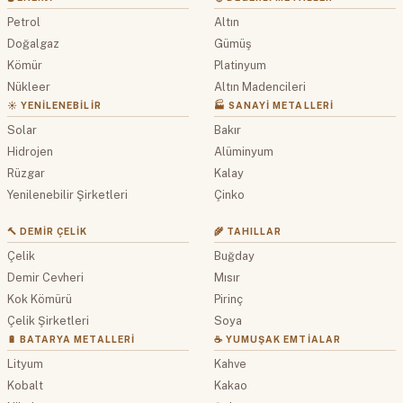
Petrol
Altın
Doğalgaz
Gümüş
Kömür
Platinyum
Nükleer
Altın Madencileri
☀️ YENILENEBILIR
🏭 SANAYI METALLERI
Solar
Bakır
Hidrojen
Alüminyum
Rüzgar
Kalay
Yenilenebilir Şirketleri
Çinko
🔨 DEMIR ÇELIK
🌾 TAHILLAR
Çelik
Buğday
Demir Cevheri
Mısır
Kok Kömürü
Pirinç
Çelik Şirketleri
Soya
🔋 BATARYA METALLERI
☕ YUMUŞAK EMTIALAR
Lityum
Kahve
Kobalt
Kakao