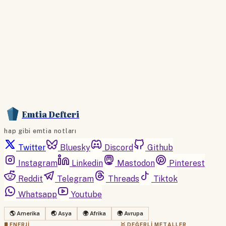
Hesabınız var mı?
Giriş
Emtia Defteri
hap gibi emtia notları
Twitter
Bluesky
Discord
Github
Instagram
Linkedin
Mastodon
Pinterest
Reddit
Telegram
Threads
Tiktok
Whatsapp
Youtube
🌎 Amerika
🌏 Asya
🌍 Afrika
🌍 Avrupa
🛢 ENERJI
🥇 DEĞERLI METALLER