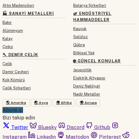
Altın Madencileri
Batarya Şirketleri
🏭 SANAYI METALLERI
🌿 ENDÜSTRIYEL
HAMMADDELER
Bakır
Kauçuk
Alüminyum
Selüloz
Kalay
Gübre
Çinko
Bitkisel Yağ
🔨 DEMIR ÇELIK
🌐 GÜNCEL KONULAR
Çelik
Jeopolitik
Demir Cevheri
Elektrik Altyapısı
Kok Kömürü
Deniz Nakliyat
Çelik Şirketleri
Nadir Metaller
🌎 Amerika
🌏 Asya
🌍 Afrika
🌍 Avrupa
Abone ol
Bizi takip edin
Twitter
Bluesky
Discord
Github
Instagram
Linkedin
Mastodon
Pinterest