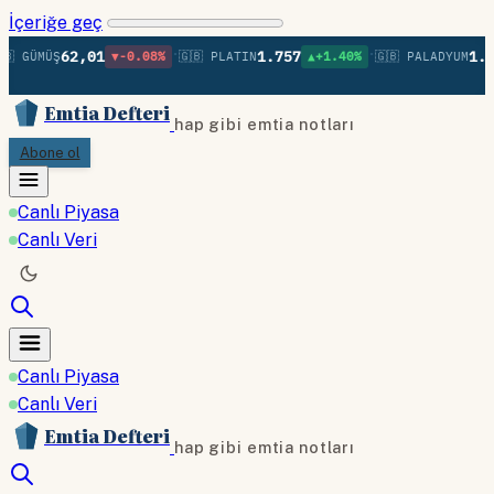
İçeriğe geç
•
•
62,01
1.757
1.37
 GÜMÜŞ
▼-0.08%
🇬🇧 PLATIN
▲+1.40%
🇬🇧 PALADYUM
Emtia Defteri
hap gibi emtia notları
Abone ol
Canlı Piyasa
Canlı Veri
Canlı Piyasa
Canlı Veri
Emtia Defteri
hap gibi emtia notları