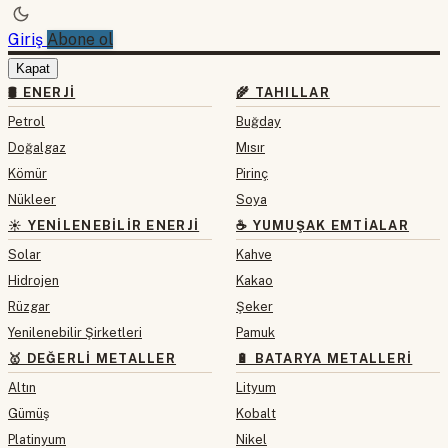
Giriş
Abone ol
Kapat
🛢 ENERJI
🌾 TAHILLAR
Petrol
Buğday
Doğalgaz
Mısır
Kömür
Pirinç
Nükleer
Soya
☀️ YENILENEBILIR ENERJI
☕ YUMUŞAK EMTIALAR
Solar
Kahve
Hidrojen
Kakao
Rüzgar
Şeker
Yenilenebilir Şirketleri
Pamuk
🥇 DEĞERLI METALLER
🔋 BATARYA METALLERI
Altın
Lityum
Gümüş
Kobalt
Platinyum
Nikel