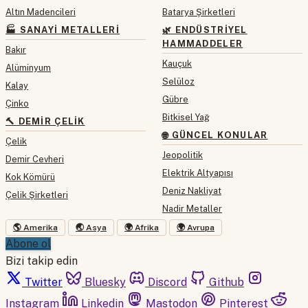
Altın Madencileri
Batarya Şirketleri
🏭 SANAYI METALLERI
🌿 ENDÜSTRIYEL
HAMMADDELER
Bakır
Kauçuk
Alüminyum
Selüloz
Kalay
Gübre
Çinko
Bitkisel Yağ
🔨 DEMIR ÇELIK
🌐 GÜNCEL KONULAR
Çelik
Jeopolitik
Demir Cevheri
Elektrik Altyapısı
Kok Kömürü
Deniz Nakliyat
Çelik Şirketleri
Nadir Metaller
🌎 Amerika
🌏 Asya
🌍 Afrika
🌍 Avrupa
Abone ol
Bizi takip edin
Twitter
Bluesky
Discord
Github
Instagram
Linkedin
Mastodon
Pinterest