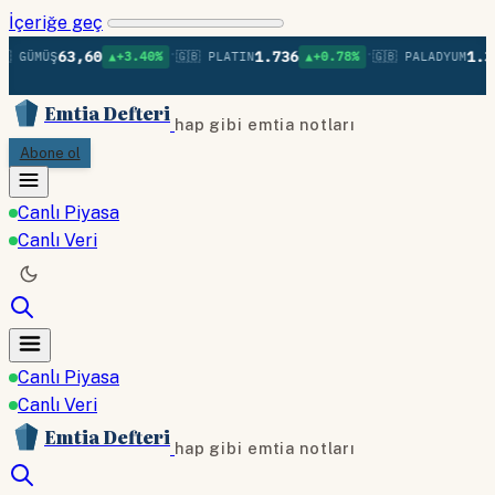
İçeriğe geç
•
•
63,60
1.736
1.37
 GÜMÜŞ
▲+3.40%
🇬🇧 PLATIN
▲+0.78%
🇬🇧 PALADYUM
Emtia Defteri
hap gibi emtia notları
Abone ol
Canlı Piyasa
Canlı Veri
Canlı Piyasa
Canlı Veri
Emtia Defteri
hap gibi emtia notları