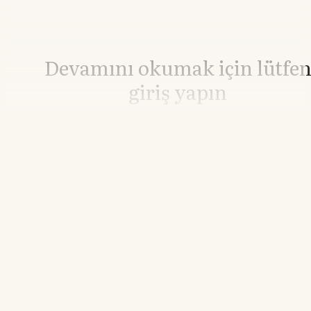
Devamını okumak için lütfe
giriş yapın
Hesabınız yoksa lütfen abone olun.
Hemen Abone Ol
Hesabınız var mı?
Giriş