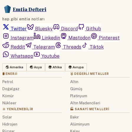
Emtia Defteri
hap gibi emtia notları
Twitter
Bluesky
Discord
Github
Instagram
Linkedin
Mastodon
Pinterest
Reddit
Telegram
Threads
Tiktok
Whatsapp
Youtube
🌎 Amerika
🌏 Asya
🌍 Afrika
🌍 Avrupa
🛢 ENERJI
🥇 DEĞERLI METALLER
Petrol
Altın
Doğalgaz
Gümüş
Kömür
Platinyum
Nükleer
Altın Madencileri
☀️ YENILENEBILIR
🏭 SANAYI METALLERI
Solar
Bakır
Hidrojen
Alüminyum
Rüzgar
Kalay