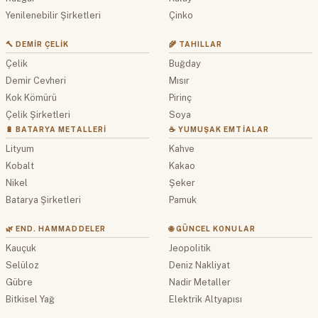
Yenilenebilir Şirketleri
Çinko
🔨 DEMIR ÇELIK
🌾 TAHILLAR
Çelik
Buğday
Demir Cevheri
Mısır
Kok Kömürü
Pirinç
Çelik Şirketleri
Soya
🔋 BATARYA METALLERI
☕ YUMUŞAK EMTIALAR
Lityum
Kahve
Kobalt
Kakao
Nikel
Şeker
Batarya Şirketleri
Pamuk
🌿 END. HAMMADDELER
🌐 GÜNCEL KONULAR
Kauçuk
Jeopolitik
Selüloz
Deniz Nakliyat
Gübre
Nadir Metaller
Bitkisel Yağ
Elektrik Altyapısı