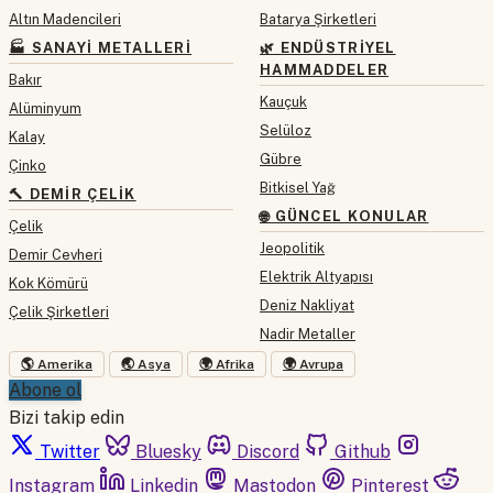
Altın Madencileri
Batarya Şirketleri
🏭 SANAYI METALLERI
🌿 ENDÜSTRIYEL
HAMMADDELER
Bakır
Kauçuk
Alüminyum
Selüloz
Kalay
Gübre
Çinko
Bitkisel Yağ
🔨 DEMIR ÇELIK
🌐 GÜNCEL KONULAR
Çelik
Jeopolitik
Demir Cevheri
Elektrik Altyapısı
Kok Kömürü
Deniz Nakliyat
Çelik Şirketleri
Nadir Metaller
🌎 Amerika
🌏 Asya
🌍 Afrika
🌍 Avrupa
Abone ol
Bizi takip edin
Twitter
Bluesky
Discord
Github
Instagram
Linkedin
Mastodon
Pinterest