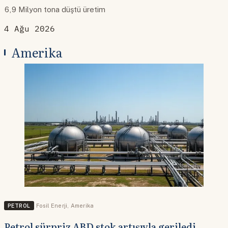
6,9 Milyon tona düştü üretim
4 Ağu 2026
Amerika
PETROL
Fosil Enerji
,
Amerika
Petrol sürpriz ABD stok artışıyla geriledi