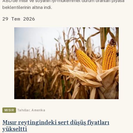
ABD’de mısır ve soyanın iyi-mükemmel durum oranları piyasa
beklentilerinin altına indi.
29 Tem 2026
MISIR
Tahıllar
,
Amerika
Mısır reytingindeki sert düşüş fiyatları
yükseltti