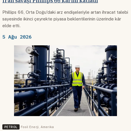
İran savaşı Phillips 66 kârını katladı
Phillips 66, Orta Doğu'daki arz endişeleriyle artan ihracat talebi
sayesinde ikinci çeyrekte piyasa beklentilerinin üzerinde kâr
elde etti.
5 Ağu 2026
PETROL
Fosil Enerji
,
Amerika