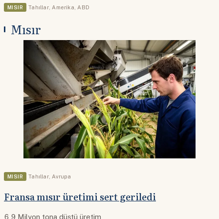
MISIR
Tahıllar
,
Amerika
,
ABD
Mısır
MISIR
Tahıllar
,
Avrupa
Fransa mısır üretimi sert geriledi
6,9 Milyon tona düştü üretim