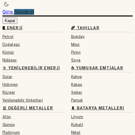
Giriş
Abone ol
Kapat
🛢 ENERJI
🌾 TAHILLAR
Petrol
Buğday
Doğalgaz
Mısır
Kömür
Pirinç
Nükleer
Soya
☀️ YENILENEBILIR ENERJI
☕ YUMUŞAK EMTIALAR
Solar
Kahve
Hidrojen
Kakao
Rüzgar
Şeker
Yenilenebilir Şirketleri
Pamuk
🥇 DEĞERLI METALLER
🔋 BATARYA METALLERI
Altın
Lityum
Gümüş
Kobalt
Platinyum
Nikel