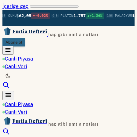
İçeriğe geç
•
•
62,05
1.757
1.3
🇧 GÜMÜŞ
▼-0.02%
🇬🇧 PLATIN
▲+1.36%
🇬🇧 PALADYUM
Emtia Defteri
hap gibi emtia notları
Abone ol
Canlı Piyasa
Canlı Veri
Canlı Piyasa
Canlı Veri
Emtia Defteri
hap gibi emtia notları