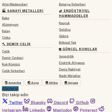
Altın Madencileri
Batarya Şirketleri
🏭 SANAYI METALLERI
🌿 ENDÜSTRIYEL
HAMMADDELER
Bakır
Kauçuk
Alüminyum
Selüloz
Kalay
Gübre
Çinko
Bitkisel Yağ
🔨 DEMIR ÇELIK
🌐 GÜNCEL KONULAR
Çelik
Jeopolitik
Demir Cevheri
Elektrik Altyapısı
Kok Kömürü
Deniz Nakliyat
Çelik Şirketleri
Nadir Metaller
🌎 Amerika
🌏 Asya
🌍 Afrika
🌍 Avrupa
Abone ol
Bizi takip edin
Twitter
Bluesky
Discord
Github
Instagram
Linkedin
Mastodon
Pinterest