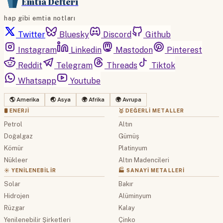
Emtia Defteri
hap gibi emtia notları
Twitter
Bluesky
Discord
Github
Instagram
Linkedin
Mastodon
Pinterest
Reddit
Telegram
Threads
Tiktok
Whatsapp
Youtube
🌎 Amerika
🌏 Asya
🌍 Afrika
🌍 Avrupa
🛢 ENERJI
🥇 DEĞERLI METALLER
Petrol
Altın
Doğalgaz
Gümüş
Kömür
Platinyum
Nükleer
Altın Madencileri
☀️ YENILENEBILIR
🏭 SANAYI METALLERI
Solar
Bakır
Hidrojen
Alüminyum
Rüzgar
Kalay
Yenilenebilir Şirketleri
Çinko