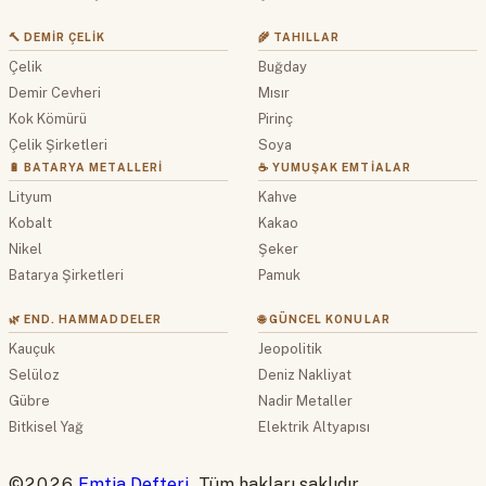
🔨 DEMIR ÇELIK
🌾 TAHILLAR
Çelik
Buğday
Demir Cevheri
Mısır
Kok Kömürü
Pirinç
Çelik Şirketleri
Soya
🔋 BATARYA METALLERI
☕ YUMUŞAK EMTIALAR
Lityum
Kahve
Kobalt
Kakao
Nikel
Şeker
Batarya Şirketleri
Pamuk
🌿 END. HAMMADDELER
🌐 GÜNCEL KONULAR
Kauçuk
Jeopolitik
Selüloz
Deniz Nakliyat
Gübre
Nadir Metaller
Bitkisel Yağ
Elektrik Altyapısı
©2026
Emtia Defteri
. Tüm hakları saklıdır.