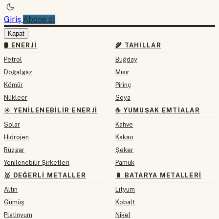
Giriş
Abone ol
Kapat
🛢 ENERJI
🌾 TAHILLAR
Petrol
Buğday
Doğalgaz
Mısır
Kömür
Pirinç
Nükleer
Soya
☀️ YENILENEBILIR ENERJI
☕ YUMUŞAK EMTIALAR
Solar
Kahve
Hidrojen
Kakao
Rüzgar
Şeker
Yenilenebilir Şirketleri
Pamuk
🥇 DEĞERLI METALLER
🔋 BATARYA METALLERI
Altın
Lityum
Gümüş
Kobalt
Platinyum
Nikel