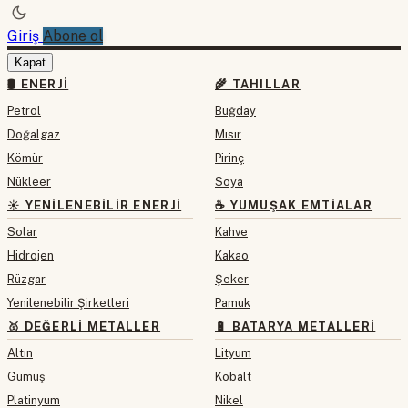
Giriş
Abone ol
Kapat
🛢 ENERJI
🌾 TAHILLAR
Petrol
Buğday
Doğalgaz
Mısır
Kömür
Pirinç
Nükleer
Soya
☀️ YENILENEBILIR ENERJI
☕ YUMUŞAK EMTIALAR
Solar
Kahve
Hidrojen
Kakao
Rüzgar
Şeker
Yenilenebilir Şirketleri
Pamuk
🥇 DEĞERLI METALLER
🔋 BATARYA METALLERI
Altın
Lityum
Gümüş
Kobalt
Platinyum
Nikel