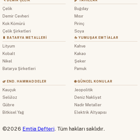
🔨 DEMIR ÇELIK
🌾 TAHILLAR
Çelik
Buğday
Demir Cevheri
Mısır
Kok Kömürü
Pirinç
Çelik Şirketleri
Soya
🔋 BATARYA METALLERI
☕ YUMUŞAK EMTIALAR
Lityum
Kahve
Kobalt
Kakao
Nikel
Şeker
Batarya Şirketleri
Pamuk
🌿 END. HAMMADDELER
🌐 GÜNCEL KONULAR
Kauçuk
Jeopolitik
Selüloz
Deniz Nakliyat
Gübre
Nadir Metaller
Bitkisel Yağ
Elektrik Altyapısı
©2026
Emtia Defteri
. Tüm hakları saklıdır.