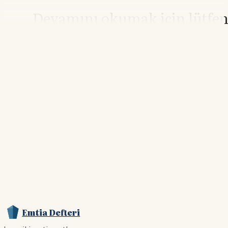
Devamını okumak için lütfe
giriş yapın
Hesabınız yoksa lütfen abone olun.
Hemen Abone Ol
Hesabınız var mı?
Giriş
Emtia Defteri