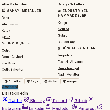
Altın Madencileri
Batarya Şirketleri
🏭 SANAYI METALLERI
🌿 ENDÜSTRIYEL
HAMMADDELER
Bakır
Kauçuk
Alüminyum
Selüloz
Kalay
Gübre
Çinko
Bitkisel Yağ
🔨 DEMIR ÇELIK
🌐 GÜNCEL KONULAR
Çelik
Jeopolitik
Demir Cevheri
Elektrik Altyapısı
Kok Kömürü
Deniz Nakliyat
Çelik Şirketleri
Nadir Metaller
🌎 Amerika
🌏 Asya
🌍 Afrika
🌍 Avrupa
Abone ol
Bizi takip edin
Twitter
Bluesky
Discord
Github
Instagram
Linkedin
Mastodon
Pinterest