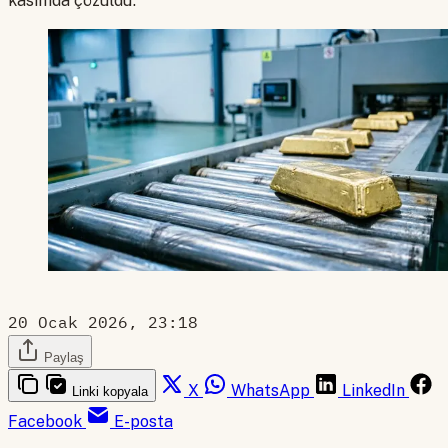
kasımda çözüldü.
20 Ocak 2026, 23:18
Paylaş
X
WhatsApp
LinkedIn
Linki kopyala
Facebook
E-posta