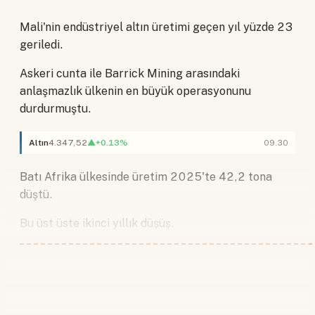
Mali'nin endüstriyel altın üretimi geçen yıl yüzde 23
geriledi.
Askeri cunta ile Barrick Mining arasındaki
anlaşmazlık ülkenin en büyük operasyonunu
durdurmuştu.
Altın
4.347,52
▲+0.13%
09.30
Batı Afrika ülkesinde üretim 2025'te 42,2 tona
düştü.
Bu üst üste ikinci yıllık düşüş.