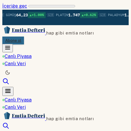
İçeriğe geç
•
•
64,23
1.747
1.36
 GÜMÜŞ
▲+1.00%
🇬🇧 PLATIN
▲+0.62%
🇬🇧 PALADYUM
Emtia Defteri
hap gibi emtia notları
Abone ol
Canlı Piyasa
Canlı Veri
Canlı Piyasa
Canlı Veri
Emtia Defteri
hap gibi emtia notları