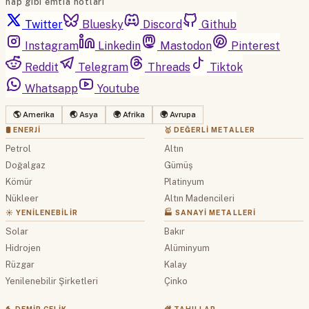
hap gibi emtia notları
Twitter
Bluesky
Discord
Github
Instagram
Linkedin
Mastodon
Pinterest
Reddit
Telegram
Threads
Tiktok
Whatsapp
Youtube
🌎 Amerika
🌏 Asya
🌍 Afrika
🌍 Avrupa
🛢 ENERJI
🥇 DEĞERLI METALLER
Petrol
Altın
Doğalgaz
Gümüş
Kömür
Platinyum
Nükleer
Altın Madencileri
☀️ YENILENEBILIR
🏭 SANAYI METALLERI
Solar
Bakır
Hidrojen
Alüminyum
Rüzgar
Kalay
Yenilenebilir Şirketleri
Çinko